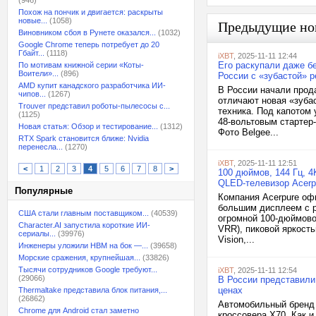
(946)
Похож на пончик и двигается: раскрыты
новые...
(1058)
Предыдущие но
Виновником сбоя в Рунете оказался...
(1032)
Google Chrome теперь потребует до 20
Гбайт...
(1118)
iXBT
, 2025-11-11 12:44
Его раскупали даже бе
По мотивам книжной серии «Коты-
Воители»...
(896)
России с «зубастой» 
AMD купит канадского разработчика ИИ-
В России начали прод
чипов...
(1267)
отличают новая «зуба
Trouver представил роботы-пылесосы с...
техника. Под капотом
(1125)
48-вольтовым стартер
Новая статья: Обзор и тестирование...
(1312)
Фото Belgee...
RTX Spark становится ближе: Nvidia
перенесла...
(1270)
iXBT
, 2025-11-11 12:51
<
1
2
3
4
5
6
7
8
>
100 дюймов, 144 Гц, 4
QLED-телевизор Acerpu
Популярные
Компания Acerpure оф
большим дисплеем с 
США стали главным поставщиком...
(40539)
огромной 100-дюймово
Character.AI запустила короткие ИИ-
VRR), пиковой яркост
сериалы...
(39976)
Vision,...
Инженеры уложили HBM на бок —...
(39658)
Морские сражения, крупнейшая...
(33826)
Тысячи сотрудников Google требуют...
iXBT
, 2025-11-11 12:54
(29066)
В России представили
ценах
Thermaltake представила блок питания,...
(26862)
Автомобильный бренд 
Chrome для Android стал заметно
кроссовера X70. Как 