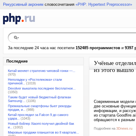
Рекурсивный акроним
словосочетания
«PHP: Hypertext Preprocessor»
За последние 24 часа нас посетили
152485 программистов
и
9397 
Последние
Учёные отделил
из этого вышло
Китай меняет стратегию чиповой гонки —...
(970)
Неполадки у «Ростелекома» стали
причиной...
(1019)
Devolver выкатила последнее бесплатное...
(1050)
Таким будет новый бюджетный флагман
Samsung:...
(1106)
Современные модели и
две основные функции
Премиальные смартфоны бьют рекорды
продаж, и...
(988)
информации, и рассуж
Китай проследил за Falcon 9 до самого
из стартапа Goodfire.
удара...
(1043)
обращаются к разным з
Новый бойлер Xiaomi получил двойной бак
и...
(1002)
Подробнее на
3Dnews.ru
Мировые продажи планшетов во II квартале...