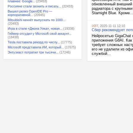
плавнее: Google...
(23453)
обновленный внешний 
Россияне стали звонить и писать...
(22433)
радиатора с крупными
Вышел релиз OpenIDE Pro —
Starnight Blue. Кроме..
корпоративной...
(20945)
Mitsubishi начнёт выпускать по 1000...
(20493)
iXBT
, 2025-11-11 12:10
Игра в стиле «Джона Уика», новая...
(19338)
Сбер рекомендует пото
Геймер отсудил у Microsoft свой аккаунт...
Нейросетью GigaChat 
(18438)
приложения G8AI. Как
Tesla поставила рекорд по числу...
(17775)
требует сложных наст
Microsoft представила ИИ, который...
(17675)
его не удалили из оф
Энтузиаст потратил три тысячи...
(17246)
службой...