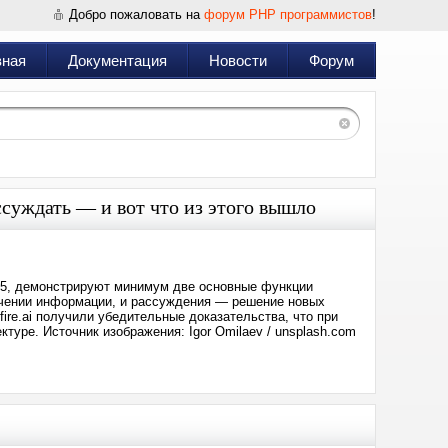
Добро пожаловать на
форум PHP программистов
!
вная
Документация
Новости
Форум
суждать — и вот что из этого вышло
-5, демонстрируют минимум две основные функции
бучении информации, и рассуждения — решение новых
ire.ai получили убедительные доказательства, что при
туре. Источник изображения: Igor Omilaev / unsplash.com