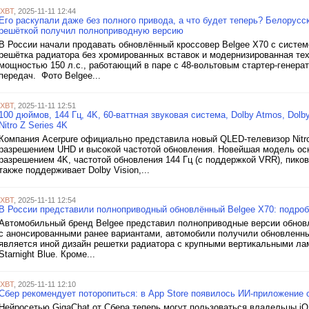
iXBT
, 2025-11-11 12:44
Его раскупали даже без полного привода, а что будет теперь? Белорусс
решёткой получил полноприводную версию
В России начали продавать обновлённый кроссовер Belgee X70 с систем
решётка радиатора без хромированных вставок и модернизированная тех
мощностью 150 л.с., работающий в паре с 48-вольтовым стартер-генерат
передач. Фото Belgee...
iXBT
, 2025-11-11 12:51
100 дюймов, 144 Гц, 4K, 60-ваттная звуковая система, Dolby Atmos, Dol
Nitro Z Series 4K
Компания Acerpure официально представила новый QLED-телевизор Nitr
разрешением UHD и высокой частотой обновления. Новейшая модель о
разрешением 4K, частотой обновления 144 Гц (с поддержкой VRR), пик
также поддерживает Dolby Vision,...
iXBT
, 2025-11-11 12:54
В России представили полноприводный обновлённый Belgee X70: подроб
Автомобильный бренд Belgee представил полноприводные версии обновл
с анонсированными ранее вариантами, автомобили получили обновленны
является иной дизайн решетки радиатора с крупными вертикальными ла
Starnight Blue. Кроме...
iXBT
, 2025-11-11 12:10
Сбер рекомендует поторопиться: в App Store появилось ИИ-приложение с
Нейросетью GigaChat от Сбера теперь могут пользоваться владельцы i