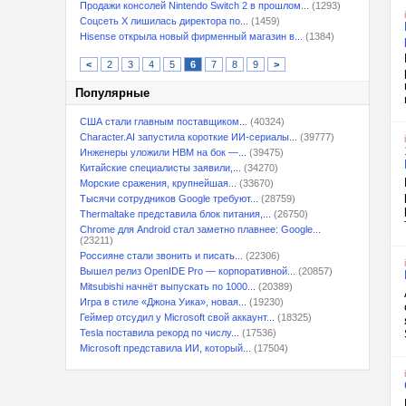
Продажи консолей Nintendo Switch 2 в прошлом...
(1293)
Соцсеть X лишилась директора по...
(1459)
Hisense открыла новый фирменный магазин в...
(1384)
<
2
3
4
5
6
7
8
9
>
Популярные
США стали главным поставщиком...
(40324)
Character.AI запустила короткие ИИ-сериалы...
(39777)
Инженеры уложили HBM на бок —...
(39475)
Китайские специалисты заявили,...
(34270)
Морские сражения, крупнейшая...
(33670)
Тысячи сотрудников Google требуют...
(28759)
Thermaltake представила блок питания,...
(26750)
Chrome для Android стал заметно плавнее: Google...
(23211)
Россияне стали звонить и писать...
(22306)
Вышел релиз OpenIDE Pro — корпоративной...
(20857)
Mitsubishi начнёт выпускать по 1000...
(20389)
Игра в стиле «Джона Уика», новая...
(19230)
Геймер отсудил у Microsoft свой аккаунт...
(18325)
Tesla поставила рекорд по числу...
(17536)
Microsoft представила ИИ, который...
(17504)