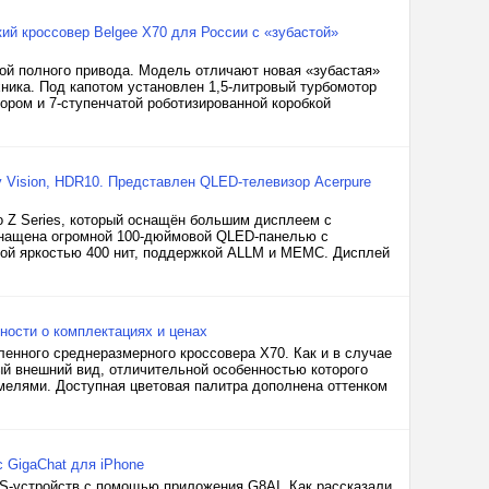
кий кроссовер Belgee X70 для России с «зубастой»
ой полного привода. Модель отличают новая «зубастая»
ника. Под капотом установлен 1,5-литровый турбомотор
ором и 7-ступенчатой роботизированной коробкой
by Vision, HDR10. Представлен QLED-телевизор Acerpure
o Z Series, который оснащён большим дисплеем с
снащена огромной 100-дюймовой QLED-панелью с
овой яркостью 400 нит, поддержкой ALLM и MEMC. Дисплей
ности о комплектациях и ценах
енного среднеразмерного кроссовера X70. Как и в случае
й внешний вид, отличительной особенностью которого
мелями. Доступная цветовая палитра дополнена оттенком
 GigaChat для iPhone
OS-устройств с помощью приложения G8AI. Как рассказали