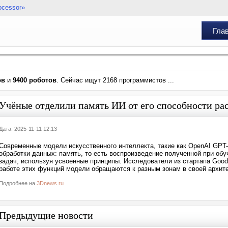
ocessor»
Гла
ов
и
9400 роботов
. Сейчас ищут 2168 программистов ...
Учёные отделили память ИИ от его способности рас
Дата: 2025-11-11 12:13
Современные модели искусственного интеллекта, такие как OpenAI GPT
обработки данных: память, то есть воспроизведение полученной при о
задач, используя усвоенные принципы. Исследователи из стартапа Goodf
работе этих функций модели обращаются к разным зонам в своей архитек
Подробнее на
3Dnews.ru
Предыдущие новости