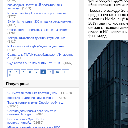
(1787)
финансовую надёжность
обеспечивают компани
Космодром Восточный подготовили к
запуску...
(1763)
Новость о выходе Soft
Инженеры Google создали портативный...
предрыночных торгах в
(1770)
выход из Nvidia: ещё 
SK hynix потратит $38 млрд на расширение...
2019 года полностью 
(1814)
связан с технологиями
Unitree подготовилась к выходу на биржу —...
области ИИ, зависящи
(1761)
$500 млрд.
Хакеры атаковали десятки крупнейших...
(1916)
ИИ в поиске Google убедил людей, что...
(2163)
Создатель TikTok разрабатывает ИИ-модель
с...
(1549)
Суд обязал M**a изменить F******k и...
(1837)
<
4
5
6
7
8
9
10
11
>
Популярные
США стали главным поставщиком...
(41624)
Морские сражения, крупнейшая...
(34759)
Тысячи сотрудников Google требуют...
(30929)
Chrome для Android стал заметно
плавнее: Google...
(24826)
Вышел релиз OpenIDE Pro —
корпоративной...
(21469)
Mitsubishi начнёт выпускать по 1000...