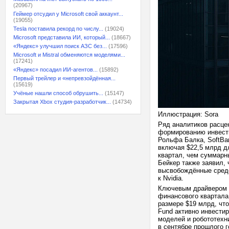
(20967)
Геймер отсудил у Microsoft свой аккаунт...
(19055)
Tesla поставила рекорд по числу...
(19024)
Microsoft представила ИИ, который...
(18667)
«Яндекс» улучшил поиск АЗС без...
(17596)
Microsoft и Mistral обменяются моделями...
(17241)
«Яндекс» посадил ИИ-агентов...
(15892)
Первый трейлер и «непревзойдённая...
(15619)
Учёные нашли способ обрушить...
(15147)
Закрытая Xbox студия-разработчик...
(14734)
Иллюстрация: Sora
Ряд аналитиков расцен
формированию инвести
Рольфа Балка, SoftBan
включая $22,5 млрд дл
квартал, чем суммарн
Бейкер также заявил, 
высвобождённые средс
к Nvidia.
Ключевым драйвером те
финансового квартала
размере $19 млрд, что
Fund активно инвести
моделей и робототехн
в сентябре прошлого г