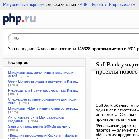
Рекурсивный акроним
словосочетания
«PHP: Hypertext Preprocessor»
За последние 24 часа нас посетили
145328 программистов
и
9311 
Последние
SoftBank уходит
проекты нового
Минцифры задумало лишить российских
детей...
(1737)
Geely Monjaro выходит в премиум: в Китае...
(1703)
Руководитель Huawei рассказал, как Китай...
(1867)
Следующее крупное обновление для инди-
хита...
(1791)
SoftBank объявил о по
Минцифры: «Max в нашей жизни остается...
один шаг в стратегии
(1775)
интеллекта. Согласно 
API открывается: в Max разрешили
производителя чипов.
создавать...
(1954)
Финансовый директор 
Samsung представила 200-Мп датчик...
пакетов — элемент пл
(1803)
«Мы хотим предостави
«Вершина высокомерия Rockstar»: фанаты...