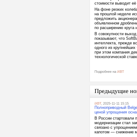
стоимости выводит её
На фоне резких колеба
на прошлой неделе ис
предложить акционера
объявленном дроблении
по расширению круга 
В совокупности выход 
показывают, что SoftB
интеллекта, прежде вс
одного из крупнейших
при этом компания де
технологической ставк
Подробнее на
iXBT
Предыдущие но
iXBT
, 2025-11-11 15:15
Полноприводный Belge
ценой упрощения осн
В России стартовали 
модернизации стал за
связано с упрощением
капотом — снижение мо