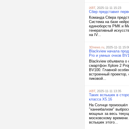
iXBT
, 2025-11-11 15:23
Сбер представил перв
Команда Сбера предст
Система на базе нейр
единоборств РМК и Ме
генеративный искусст
на IV...
3Dnews.ru
, 2025-11-11 15:0
Blackview начала прод
Pro и умных очков BV
Blackview объявила о
смартфон Xplore 2 Pro
BV100. Главной особен
встроенный проектор,
пиковой...
iXBT
, 2025-11-11 13:35
Таких вспышек в стор
класса X5.16
На Солнце произошёл 
"каннибализм" выброс
мощных за весь текущ
московскому времени.
вспышек этого...