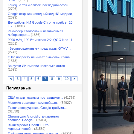
5090...
(1997)
Конец не так и близок: последний сезон...
(2706)
Google открыла исходный код ИИ-модели,...
(2699)
Для работы ИИ Google Chrome требует 20
ГБ...
(1831)
Режиссёр «Колобка» и независимая
лаборатория...
(1856)
9000 мАч, 100 Вт и экран 2K: iQOO Neo 11...
(2201)
«Беспрецедентные» предзаказы GTA VI...
(2743)
«Это попросту не имеет смысла»: глава...
(1573)
За сутки ИИ выявил несколько сотен...
(1693)
<
3
4
5
6
7
8
9
10
>
Популярные
США стали главным поставщиком...
(41788)
Морские сражения, крупнейшая...
(34927)
Тысячи сотрудников Google требуют...
(31330)
Chrome для Android стал заметно
плавнее: Google...
(25031)
Вышел релиз OpenIDE Pro —
корпоративной...
(21589)
Tesla поставила рекорд по числу...
(19226)