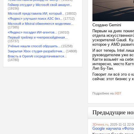
Геймер отсудил у Microsoft свой аккаунт...
(19156)
Microsoft представила ИИ, который...
(18832)
«Яндекс» улучшил поиск АЗС без...
(17712)
Microsoft и Mistral обменяются моделями...
Создано Gemini
(17385)
Первым на днях покину
«Яндекс» посадил ИИ-агентов...
(16010)
отдела искусственног
Первый трейлер и «непревзойдённая...
ускорителей Gaudi. Ку
(15737)
которое у AMD развит
Учёные нашли способ обрушить...
(15258)
И вот теперь Intel ли
Закрытая Xbox студия-разработчик...
(14808)
руководителем уже вс
Власть в OpenAI сосредотачивается...
Катти возьмёт на себ
(14780)
интересно, место Катти
Лип Бу-Тан.
Говорит ли всё это о 
сейчас этот бизнес у
Подробнее на
iXBT
Предыдущие но
3Dnews.ru
, 2025-11-11 22:0
Google научила «Фото