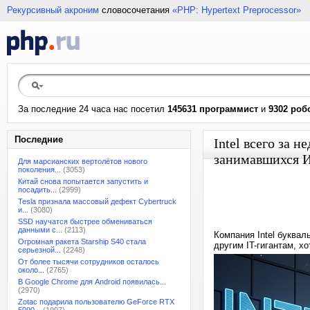
Рекурсивный акроним
словосочетания
«PHP: Hypertext Preprocessor»
За последние 24 часа нас посетил
145631 программист
и
9302 роб
Последние
Intel всего за 
занимавшихся И
Для марсианских вертолётов нового
поколения...
(3053)
Китай снова попытается запустить и
посадить...
(2999)
Tesla признала массовый дефект Cybertruck
и...
(3080)
SSD научатся быстрее обмениваться
данными с...
(2113)
Компания Intel буква
Огромная ракета Starship S40 стала
другим IT-гигантам, х
серьезной...
(2248)
От более тысячи сотрудников осталось
около...
(2765)
В Google Chrome для Android появилась...
(2970)
Zotac подарила пользователю GeForce RTX