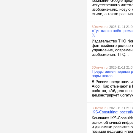
Компания Google пред
искусственного интел
изображениях, новую 
стиле, а также расшир
3Dnews.ru
, 2025-11-11 21:0
«Тут плохо всё»: рема
%
Издательство THQ Nord
фэнтезийного ролевого
управление, современ
изображения: THQ...
3Dnews.ru
, 2025-11-11 21:0
Представлен первый р
пары шагов
В России представили
Aidol. Как отмечают в
роботов, «Айдол» спос
демонстрирует богатую
3Dnews.ru
, 2025-11-11 21:0
iKS-Consulting: росси
Компания iKS-Consult
рынок облачный инфра
и динамики развития о
позиций ведущих игрок