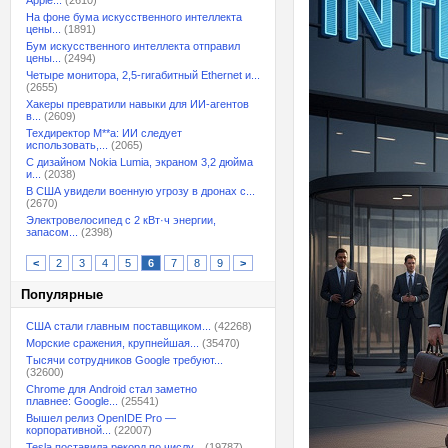
Apple...
(2610)
На фоне бума искусственного интеллекта
цены...
(1891)
Бум искусственного интеллекта отправил
цены...
(2494)
Четыре монитора, 2,5-гигабитный Ethernet и...
(2655)
Хакеры превратили навыки для ИИ-агентов
в...
(2609)
Техдиректор M**a: ИИ следует
использовать,...
(2065)
С дизайном Nokia Lumia, экраном 3,2 дюйма
и...
(2038)
В США увидели военную угрозу в дронах с...
(2670)
Электровелосипед с 2 кВт·ч энергии,
запасом...
(2398)
<
2
3
4
5
6
7
8
9
>
Популярные
США стали главным поставщиком...
(42268)
Морские сражения, крупнейшая...
(35470)
Тысячи сотрудников Google требуют...
(32600)
Chrome для Android стал заметно
плавнее: Google...
(25541)
Вышел релиз OpenIDE Pro —
корпоративной...
(22007)
Tesla поставила рекорд по числу...
(19787)