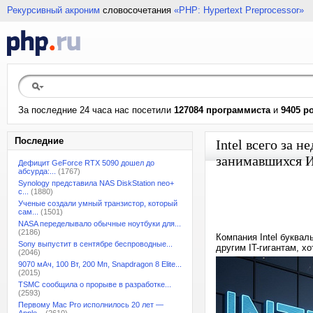
Рекурсивный акроним
словосочетания
«PHP: Hypertext Preprocessor»
За последние 24 часа нас посетили
127084 программиста
и
9405 р
Последние
Intel всего за 
занимавшихся И
Дефицит GeForce RTX 5090 дошел до
абсурда:...
(1767)
Synology представила NAS DiskStation neo+
с...
(1880)
Ученые создали умный транзистор, который
сам...
(1501)
NASA переделывало обычные ноутбуки для...
(2186)
Компания Intel буква
Sony выпустит в сентябре беспроводные...
другим IT-гигантам, х
(2046)
9070 мАч, 100 Вт, 200 Мп, Snapdragon 8 Elite...
(2015)
TSMC сообщила о прорыве в разработке...
(2593)
Первому Mac Pro исполнилось 20 лет —