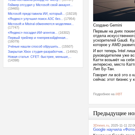
Геймер отсудил у Microsoft свой аккаунт...
(19465)
Microsoft представила ИИ, который...
(19218)
«Яндекс» улучшил поиск АЗС без...
(17954)
Microsoft и Mistral обменяются моделями...
Создано Gemini
(17747)
Первым на днях покину
«Яндекс» посадил ИИ-агентов...
(16302)
отдела искусственног
Первый трейлер и «непревзойдённая...
ускорителей Gaudi. Ку
(16079)
которое у AMD развит
Учёные нашли способ обрушить...
(15507)
И вот теперь Intel ли
Закрытая Xbox студия-разработчик...
(14992)
руководителем уже вс
Новая статья: CFET: быстрее, меньше,...
Катти возьмёт на себ
(14398)
интересно, место Катти
Лип Бу-Тан.
Говорит ли всё это о 
сейчас этот бизнес у
Подробнее на
iXBT
Предыдущие но
3Dnews.ru
, 2025-11-11 22:0
Google научила «Фото