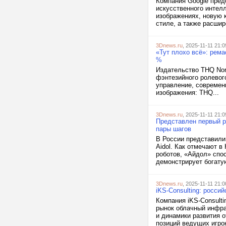
Компания Google пред
искусственного интел
изображениях, новую 
стиле, а также расшир
3Dnews.ru
, 2025-11-11 21:0
«Тут плохо всё»: рема
%
Издательство THQ Nord
фэнтезийного ролевого
управление, современ
изображения: THQ...
3Dnews.ru
, 2025-11-11 21:0
Представлен первый р
пары шагов
В России представили
Aidol. Как отмечают в
роботов, «Айдол» спос
демонстрирует богатую
3Dnews.ru
, 2025-11-11 21:0
iKS-Consulting: росси
Компания iKS-Consult
рынок облачный инфра
и динамики развития о
позиций ведущих игрок