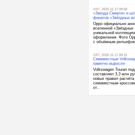
iXBT
, 2025-11-17 09:58
«Звезда Смерти» и шл
фанатов «Звёздных в
Oppo официально анонс
вселенной «Звёздных 
уникальной коллекцио
оформления. Фото Opp
с объёмным рельефом
iXBT
, 2025-11-17 09:15
Семиместные Volkswag
заметно выросли
Volkswagen Touran по
составляет 3,3 млн ру
новых правил расчёта
семиместным кроссове
от...