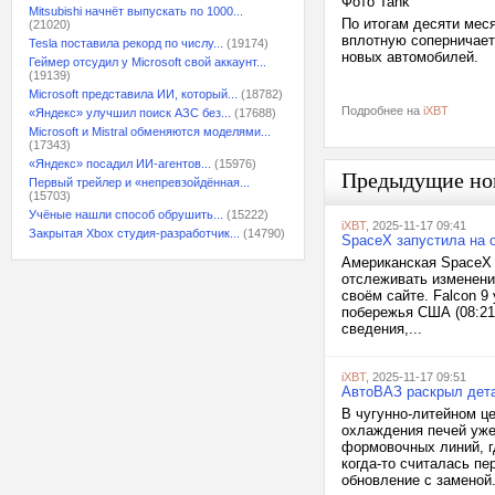
Фото Tank
Mitsubishi начнёт выпускать по 1000...
По итогам десяти мес
(21020)
вплотную соперничает
Tesla поставила рекорд по числу...
(19174)
новых автомобилей.
Геймер отсудил у Microsoft свой аккаунт...
(19139)
Microsoft представила ИИ, который...
(18782)
Подробнее на
iXBT
«Яндекс» улучшил поиск АЗС без...
(17688)
Microsoft и Mistral обменяются моделями...
(17343)
«Яндекс» посадил ИИ-агентов...
(15976)
Предыдущие но
Первый трейлер и «непревзойдённая...
(15703)
Учёные нашли способ обрушить...
(15222)
iXBT
, 2025-11-17 09:41
Закрытая Xbox студия-разработчик...
(14790)
SpaceX запустила на 
Американская SpaceX 
отслеживать изменени
своём сайте. Falcon 9
побережья США (08:21
сведения,...
iXBT
, 2025-11-17 09:51
АвтоВАЗ раскрыл дета
В чугунно-литейном ц
охлаждения печей уже
формовочных линий, г
когда-то считалась пе
обновление с заменой.