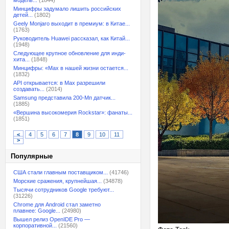
модель...
(1844)
Минцифры задумало лишить российских
детей...
(1802)
Geely Monjaro выходит в премиум: в Китае...
(1763)
Руководитель Huawei рассказал, как Китай...
(1948)
Следующее крупное обновление для инди-
хита...
(1848)
Минцифры: «Max в нашей жизни остается...
(1832)
API открывается: в Max разрешили
создавать...
(2014)
Samsung представила 200-Мп датчик...
(1885)
«Вершина высокомерия Rockstar»: фанаты...
(1851)
<
4
5
6
7
8
9
10
11
>
Популярные
США стали главным поставщиком...
(41746)
Морские сражения, крупнейшая...
(34878)
Тысячи сотрудников Google требуют...
(31226)
Chrome для Android стал заметно
плавнее: Google...
(24980)
Вышел релиз OpenIDE Pro —
корпоративной...
(21560)