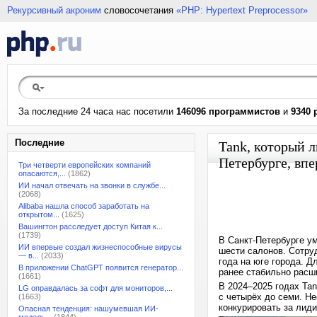
Рекурсивный акроним
словосочетания
«PHP: Hypertext Preprocessor»
За последние 24 часа нас посетили
146096 программистов
и
9340 
Последние
Tank, который 
Петербурге, вп
Три четверти европейских компаний
опасаются,...
(1862)
ИИ начал отвечать на звонки в службе...
(2068)
Alibaba нашла способ заработать на
открытом...
(1625)
Вашингтон расследует доступ Китая к...
(1739)
В Санкт-Петербурге у
ИИ впервые создал жизнеспособные вирусы
шести салонов. Сотру
— в...
(2033)
года на юге города. Д
В приложении ChatGPT появится генератор...
ранее стабильно расш
(1661)
В 2024–2025 годах Ta
LG оправдалась за софт для мониторов,...
с четырёх до семи. Н
(1663)
конкурировать за лид
Опасная тенденция: нашумевшая ИИ-