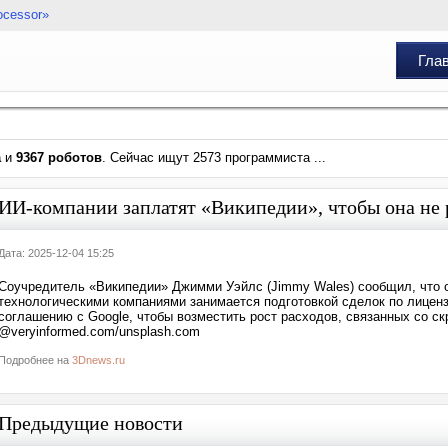
ocessor»
Гла
а
и
9367 роботов
. Сейчас ищут 2573 программиста ...
ИИ-компании заплатят «Википедии», чтобы она не р
Дата: 2025-12-04 15:25
Соучредитель «Википедии» Джимми Уэйлс (Jimmy Wales) сообщил, что 
технологическими компаниями занимается подготовкой сделок по лицен
соглашению с Google, чтобы возместить рост расходов, связанных со ск
@veryinformed.com/unsplash.com
Подробнее на
3Dnews.ru
Предыдущие новости