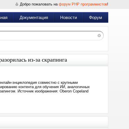
Добро пожаловать на
форум PHP программистов
!
вная
Документация
Новости
Форум
азорилась из-за скрапинга
онлайн-энциклопедия совместно с крупными
зированию контента для обучения ИИ, аналогичных
рапингом. Источник изображения: Oberon Copeland