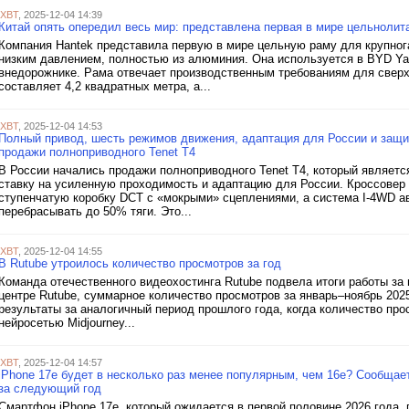
iXBT
, 2025-12-04 14:39
Китай опять опередил весь мир: представлена первая в мире цельноли
Компания Hantek представила первую в мире цельную раму для крупног
низким давлением, полностью из алюминия. Она используется в BYD Y
внедорожнике. Рама отвечает производственным требованиям для свер
составляет 4,2 квадратных метра, а...
iXBT
, 2025-12-04 14:53
Полный привод, шесть режимов движения, адаптация для России и защит
продажи полноприводного Tenet T4
В России начались продажи полноприводного Tenet T4, который является
ставку на усиленную проходимость и адаптацию для России. Кроссовер п
ступенчатую коробку DCT с «мокрыми» сцеплениями, а система I-4WD а
перебрасывать до 50% тяги. Это...
iXBT
, 2025-12-04 14:55
В Rutube утроилось количество просмотров за год
Команда отечественного видеохостинга Rutube подвела итоги работы за
центре Rutube, cуммарное количество просмотров за январь–ноябрь 2025
результаты за аналогичный период прошлого года, когда количество пр
нейросетью Midjourney...
iXBT
, 2025-12-04 14:57
iPhone 17e будет в несколько раз менее популярным, чем 16e? Сообщает
за следующий год
Смартфон iPhone 17e, который ожидается в первой половине 2026 года, 