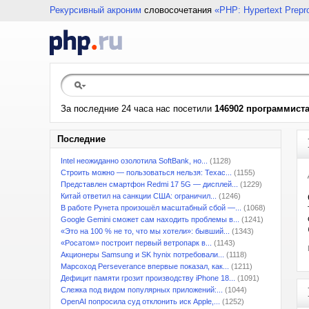
Рекурсивный акроним
словосочетания
«PHP: Hypertext Prepr
За последние 24 часа нас посетили
146902 программист
Последние
Intel неожиданно озолотила SoftBank, но...
(1128)
Строить можно — пользоваться нельзя: Техас...
(1155)
Представлен смартфон Redmi 17 5G — дисплей...
(1229)
Китай ответил на санкции США: ограничил...
(1246)
В работе Рунета произошёл масштабный сбой —...
(1068)
Google Gemini сможет сам находить проблемы в...
(1241)
«Это на 100 % не то, что мы хотели»: бывший...
(1343)
«Росатом» построит первый ветропарк в...
(1143)
Акционеры Samsung и SK hynix потребовали...
(1118)
Марсоход Perseverance впервые показал, как...
(1211)
Дефицит памяти грозит производству iPhone 18...
(1091)
Слежка под видом популярных приложений:...
(1044)
OpenAI попросила суд отклонить иск Apple,...
(1252)