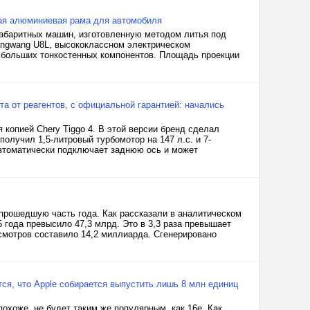
тая алюминиевая рама для автомобиля
абаритных машин, изготовленную методом литья под
angwang U8L, высококлассном электрическом
хбольших тонкостенных компонентов. Площадь проекции
а от реагентов, с официальной гарантией: начались
 копией Chery Tiggo 4. В этой версии бренд сделал
олучил 1,5-литровый турбомотор на 147 л.с. и 7-
втоматически подключает заднюю ось и может
 прошедшую часть года. Как рассказали в аналитическом
 года превысило 47,3 млрд. Это в 3,3 раза превышает
осмотров составило 14,2 миллиарда. Сгенерировано
ся, что Apple собирается выпустить лишь 8 млн единиц
похоже, не будет таким же популярным, как 16e. Как