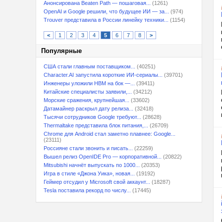
Анонсирована Beaten Path — пошаговая...
(1261)
OpenAI и Google решили, что будущее ИИ — за...
(974)
Trouver представила в России линейку техники...
(1154)
<
1
2
3
4
5
6
7
8
>
Популярные
США стали главным поставщиком...
(40251)
Character.AI запустила короткие ИИ-сериалы...
(39701)
Инженеры уложили HBM на бок —...
(39411)
Китайские специалисты заявили,...
(34212)
Морские сражения, крупнейшая...
(33602)
Датамайнер раскрыл дату релиза...
(32418)
Тысячи сотрудников Google требуют...
(28628)
Thermaltake представила блок питания,...
(26709)
Chrome для Android стал заметно плавнее: Google...
(23111)
Россияне стали звонить и писать...
(22259)
Вышел релиз OpenIDE Pro — корпоративной...
(20822)
Mitsubishi начнёт выпускать по 1000...
(20353)
Игра в стиле «Джона Уика», новая...
(19192)
Геймер отсудил у Microsoft свой аккаунт...
(18287)
Tesla поставила рекорд по числу...
(17445)