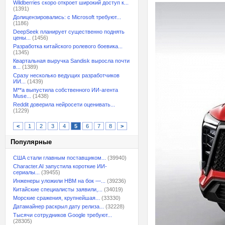
Wildberries скоро откроет широкий доступ к...
(1391)
Долицензировались: с Microsoft требуют...
(1186)
DeepSeek планирует существенно поднять
цены...
(1456)
Разработка китайского ролевого боевика...
(1345)
Квартальная выручка Sandisk выросла почти
в...
(1389)
Сразу несколько ведущих разработчиков
ИИ...
(1439)
M**a выпустила собственного ИИ-агента
Muse...
(1438)
Reddit доверила нейросети оценивать...
(1229)
<
1
2
3
4
5
6
7
8
>
Популярные
США стали главным поставщиком...
(39940)
Character.AI запустила короткие ИИ-
сериалы...
(39455)
Инженеры уложили HBM на бок —...
(39236)
Китайские специалисты заявили,...
(34019)
Морские сражения, крупнейшая...
(33330)
Датамайнер раскрыл дату релиза...
(32228)
Тысячи сотрудников Google требуют...
(28305)