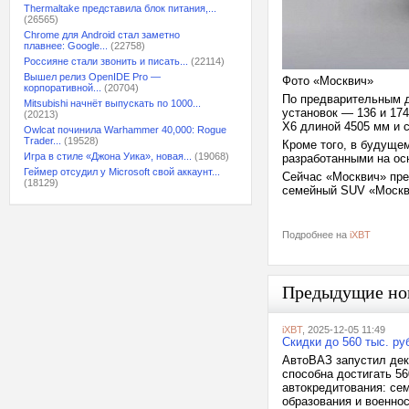
Thermaltake представила блок питания,...
(26565)
Chrome для Android стал заметно
плавнее: Google...
(22758)
Россияне стали звонить и писать...
(22114)
Вышел релиз OpenIDE Pro —
Фото «Москвич»
корпоративной...
(20704)
По предварительным д
Mitsubishi начнёт выпускать по 1000...
установок — 136 и 174
(20213)
X6 длиной 4505 мм и с
Owlcat починила Warhammer 40,000: Rogue
Trader...
(19528)
Кроме того, в будуще
Игра в стиле «Джона Уика», новая...
(19068)
разработанными на о
Геймер отсудил у Microsoft свой аккаунт...
Сейчас «Москвич» пре
(18129)
семейный SUV «Моск
Подробнее на
iXBT
Предыдущие но
iXBT
, 2025-12-05 11:49
Скидки до 560 тыс. р
АвтоВАЗ запустил дек
способна достигать 5
автокредитования: се
образования и военно