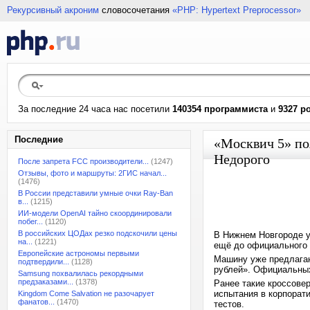
Рекурсивный акроним
словосочетания
«PHP: Hypertext Preprocessor»
За последние 24 часа нас посетили
140354 программиста
и
9327 р
Последние
«Москвич 5» по
Недорого
После запрета FCC производители...
(1247)
Отзывы, фото и маршруты: 2ГИС начал...
(1476)
В России представили умные очки Ray-Ban
в...
(1215)
ИИ-модели OpenAI тайно скоординировали
побег...
(1120)
В российских ЦОДах резко подскочили цены
В Нижнем Новгороде у
на...
(1221)
ещё до официального
Европейские астрономы первыми
Машину уже предлагаю
подтвердили...
(1128)
рублей». Официальных
Samsung похвалилась рекордными
предзаказами...
(1378)
Ранее такие кроссове
испытания в корпорат
Kingdom Come Salvation не разочарует
фанатов...
(1470)
тестов.