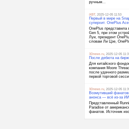
ручным...
iXBT
, 2025-12-05 11:53
Первый в мире на Snap
суперхит. OnePlus Ace
OnePlus представила 
Gen 5, при этом устро
Луи, президент OnePl
словам Ли Цзе, OnePlu
3Dnews.ru
, 2025-12-05 11:3
После дебюта на бирже
Для китайского фондо
компания Moore Thread
после удачного разме
первой торговой сесси
3Dnews.ru
, 2025-12-05 11:3
Возмутивший фанатов к
анонса — всё из-за И
Представленный Runnin
Paradise от американ
фанатов. Источник изо