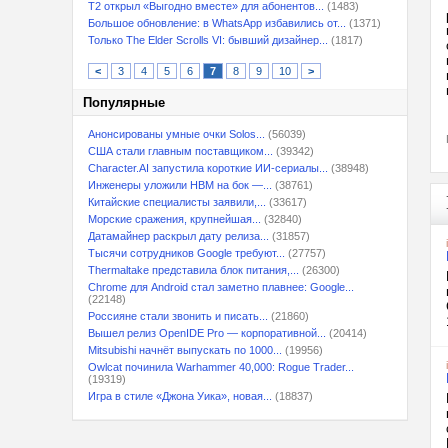
T2 открыл «Выгодно вместе» для абонентов...
(1483)
Большое обновление: в WhatsApp избавились от...
(1371)
Только The Elder Scrolls VI: бывший дизайнер...
(1817)
<
3
4
5
6
7
8
9
10
>
Популярные
Анонсированы умные очки Solos...
(56039)
США стали главным поставщиком...
(39342)
Character.AI запустила короткие ИИ-сериалы...
(38948)
Инженеры уложили HBM на бок —...
(38761)
Китайские специалисты заявили,...
(33617)
Морские сражения, крупнейшая...
(32840)
Датамайнер раскрыл дату релиза...
(31857)
Тысячи сотрудников Google требуют...
(27757)
Thermaltake представила блок питания,...
(26300)
Chrome для Android стал заметно плавнее: Google...
(22148)
Россияне стали звонить и писать...
(21860)
Вышел релиз OpenIDE Pro — корпоративной...
(20414)
Mitsubishi начнёт выпускать по 1000...
(19956)
Owlcat починила Warhammer 40,000: Rogue Trader...
(19319)
Игра в стиле «Джона Уика», новая...
(18837)