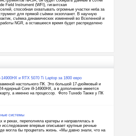
нструментов NASA, он будет собирать данные в сотни
Field Instrument (WFI), гигантская
селей, способная охватывать огромные участки неба за
нструмент для прямой съёмки экзопланет. В научную
лактик, съёмка динамических изменений во Вселенной и
и работы NGR, а оставшееся время будет распределено
-14900HX и RTX 5070 Ti Laptop за 1800 евро
 заменой настольного ПК. Это большой 17-дюймовый и
4-ядерный Core i9-14900HX, а в дополнение имеется
еокарту, а именно на процессор. Фото Tuxedo Также у ПК
чные системы
х и реках, переполняла кратеры и направлялась в
ое исследование впервые описывает крупные речные
де могла бы процветать жизнь. «Мы давно знали, что на