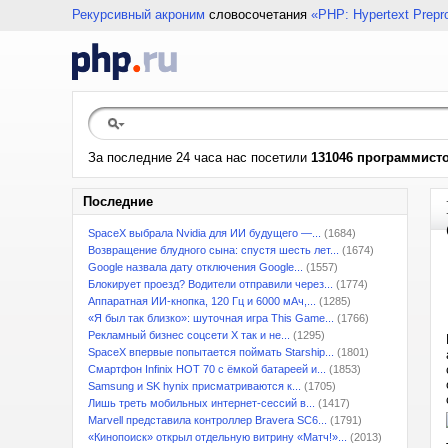
Рекурсивный акроним
словосочетания
«PHP: Hypertext Prepr
За последние 24 часа нас посетили
131046 программист
Последние
SpaceX выбрала Nvidia для ИИ будущего —...
(1684)
Возвращение блудного сына: спустя шесть лет...
(1674)
Google назвала дату отключения Google...
(1557)
Блокирует проезд? Водители отправили через...
(1774)
Аппаратная ИИ-кнопка, 120 Гц и 6000 мАч,...
(1285)
«Я был так близко»: шуточная игра This Game...
(1766)
Рекламный бизнес соцсети X так и не...
(1295)
SpaceX впервые попытается поймать Starship...
(1801)
Смартфон Infinix HOT 70 с ёмкой батареей и...
(1853)
Samsung и SK hynix присматриваются к...
(1705)
Лишь треть мобильных интернет-сессий в...
(1417)
Marvell представила контроллер Bravera SC6...
(1791)
«Кинопоиск» открыл отдельную витрину «Матч!»...
(2013)