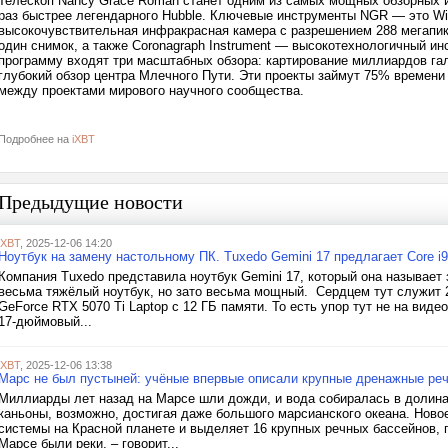
Телескоп Nancy Grace Roman станет одним из самых мощных обзорных и
раз быстрее легендарного Hubble. Ключевые инструменты NGR — это Wide 
высокочувствительная инфракрасная камера с разрешением 288 мегапик
один снимок, а также Coronagraph Instrument — высокотехнологичный и
программу входят три масштабных обзора: картирование миллиардов га
глубокий обзор центра Млечного Пути. Эти проекты займут 75% времен
между проектами мирового научного сообщества.
Подробнее на
iXBT
Предыдущие новости
iXBT
, 2025-12-06 14:20
Ноутбук на замену настольному ПК. Tuxedo Gemini 17 предлагает Core i9
Компания Tuxedo представила ноутбук Gemini 17, который она называет
весьма тяжёлый ноутбук, но зато весьма мощный. Сердцем тут служит 2
GeForce RTX 5070 Ti Laptop с 12 ГБ памяти. То есть упор тут не на вид
17-дюймовый...
iXBT
, 2025-12-06 13:38
Марс не был пустыней: учёные впервые описали крупные дренажные ре
Миллиарды лет назад на Марсе шли дожди, и вода собиралась в долина
каньоны, возможно, достигая даже большого марсианского океана. Нов
системы на Красной планете и выделяет 16 крупных речных бассейнов, г
Марсе были реки, – говорит...