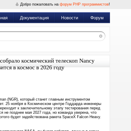
Добро пожаловать на
форум PHP программистов
!
вная
Документация
Новости
Форум
 собрало космический телескоп Nancy
тся в космос в 2026 году
Дата:
2025-
12-
06
14:15
man (NGR), который станет главным инструментом
нет. 25 ноября в Космическом центре Годдарда инженеры
переходит к заключительному этапу тестирования перед
я не позднее мая 2027 года, но команда уверена, что
этого будет задействована ракета SpaceX Falcon Heavy.