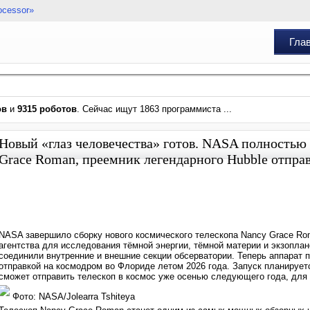
ocessor»
Гла
ов
и
9315 роботов
. Сейчас ищут 1863 программиста ...
Новый «глаз человечества» готов. NASA полностью
Grace Roman, преемник легендарного Hubble отправи
NASA завершило сборку нового космического телескопа Nancy Grace Ro
агентства для исследования тёмной энергии, тёмной материи и экзопла
соединили внутренние и внешние секции обсерватории. Теперь аппарат 
отправкой на космодром во Флориде летом 2026 года. Запуск планируетс
сможет отправить телескоп в космос уже осенью следующего года, для 
Фото: NASA/Jolearra Tshiteya