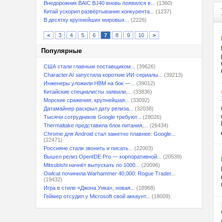
Внедорожник BAIC BJ40 вновь появился в...
(1360)
Китай ускорил развёртывание конкурента...
(1237)
В десятку крупнейших мировых...
(2226)
<
3
4
5
6
7
8
9
10
>
Популярные
США стали главным поставщиком...
(39626)
Character.AI запустила короткие ИИ-сериалы...
(39213)
Инженеры уложили HBM на бок —...
(39012)
Китайские специалисты заявили,...
(33836)
Морские сражения, крупнейшая...
(33092)
Датамайнер раскрыл дату релиза...
(32038)
Тысячи сотрудников Google требуют...
(28026)
Thermaltake представила блок питания,...
(26434)
Chrome для Android стал заметно плавнее: Google...
(22471)
Россияне стали звонить и писать...
(22003)
Вышел релиз OpenIDE Pro — корпоративной...
(20539)
Mitsubishi начнёт выпускать по 1000...
(20096)
Owlcat починила Warhammer 40,000: Rogue Trader...
(19432)
Игра в стиле «Джона Уика», новая...
(18968)
Геймер отсудил у Microsoft свой аккаунт...
(18009)