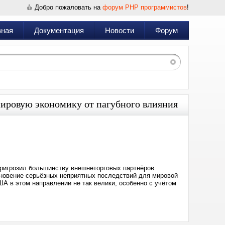
Добро пожаловать на
форум PHP программистов
!
вная
Документация
Новости
Форум
ировую экономику от пагубного влияния
Дата:
2025-
12-
09
07:53
пригрозил большинству внешнеторговых партнёров
новение серьёзных неприятных последствий для мировой
ША в этом направлении не так велики, особенно с учётом