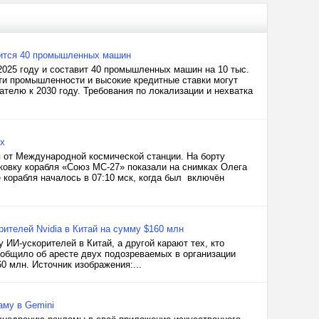
одится 40 промышленных машин
2025 году и составит 40 промышленных машин на 10 тыс.
ти промышленности и высокие кредитные ставки могут
телю к 2030 году. Требования по локализации и нехватка
х
я от Международной космической станции. На борту
ковку корабля «Союз МС-27» показали на снимках Олега
корабля началось в 07:10 мск, когда был включён
ителей Nvidia в Китай на сумму $160 млн
ИИ-ускорителей в Китай, а другой карают тех, кто
бщило об аресте двух подозреваемых в организации
0 млн. Источник изображения:...
аму в Gemini