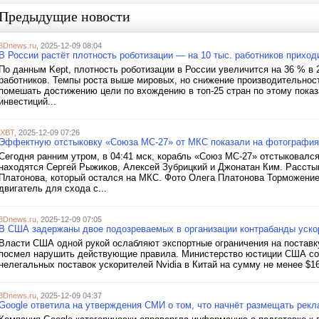
Предыдущие новости
3Dnews.ru
, 2025-12-09 08:04
В России растёт плотность роботизации — на 10 тыс. работников прих
По данным Kept, плотность роботизации в России увеличится на 36 % в 
работников. Темпы роста выше мировых, но снижение производительнос
помешать достижению цели по вхождению в топ-25 стран по этому показа
инвестиций...
iXBT
, 2025-12-09 07:26
Эффектную отстыковку «Союза МС-27» от МКС показали на фотография
Сегодня ранним утром, в 04:41 мск, корабль «Союз МС-27» отстыковалс
находятся Сергей Рыжиков, Алексей Зубрицкий и Джонатан Ким. Рассты
Платонова, который остался на МКС. Фото Олега Платонова Торможение 
двигатель для схода с...
3Dnews.ru
, 2025-12-09 07:05
В США задержаны двое подозреваемых в организации контрабанды ускор
Власти США одной рукой ослабляют экспортные ограничения на поставку 
посмел нарушить действующие правила. Министерство юстиции США соо
нелегальных поставок ускорителей Nvidia в Китай на сумму не менее $16
3Dnews.ru
, 2025-12-09 04:37
Google ответила на утверждения СМИ о том, что начнёт размещать рекл