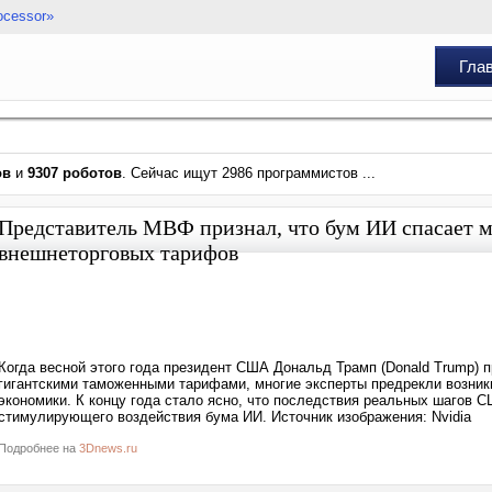
ocessor»
Гла
ов
и
9307 роботов
. Сейчас ищут 2986 программистов ...
Представитель МВФ признал, что бум ИИ спасает м
внешнеторговых тарифов
Когда весной этого года президент США Дональд Трамп (Donald Trump) 
гигантскими таможенными тарифами, многие эксперты предрекли возник
экономики. К концу года стало ясно, что последствия реальных шагов С
стимулирующего воздействия бума ИИ. Источник изображения: Nvidia
Подробнее на
3Dnews.ru