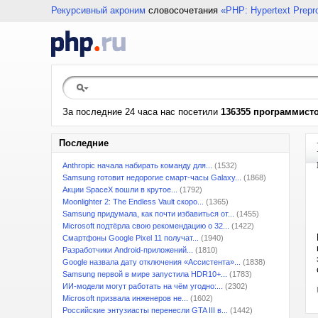
Рекурсивный акроним
словосочетания
«PHP: Hypertext Prepr
За последние 24 часа нас посетили
136355 программист
Последние
Anthropic начала набирать команду для...
(1532)
Samsung готовит недорогие смарт-часы Galaxy...
(1868)
Акции SpaceX вошли в крутое...
(1792)
Moonlighter 2: The Endless Vault скоро...
(1365)
Samsung придумала, как почти избавиться от...
(1455)
Microsoft подтёрла свою рекомендацию о 32...
(1422)
Смартфоны Google Pixel 11 получат...
(1940)
Разработчики Android-приложений...
(1810)
Google назвала дату отключения «Ассистента»...
(1838)
Samsung первой в мире запустила HDR10+...
(1783)
ИИ-модели могут работать на чём угодно:...
(2302)
Microsoft призвала инженеров не...
(1602)
Российские энтузиасты перенесли GTA III в...
(1442)