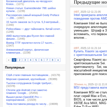
Предыдущие но
Космический двигатель на «воздухе»:
Kreios...
(1271)
Новая статья: Gamesblender 788: шейхи
купили...
(1239)
iXBT
, 2025-12-11 21:05
Intel проиграла апелл
Рассекречен самый мощный Geely Preface
— 290...
(1997)
поведении против AM
15 тысяч заказов за 3 суток. 5,3-метровый...
Компания Intel не бы
(1340)
очередную апелляцию
Робособака — друг тайконавта. Китай хочет...
уменьшен. Штраф в 37
(1248)
вспомнить, что первон
AMD выпустила два Ryzen без главной
вполне...
фишки...
(1446)
Boeing 777F пролетел почти 17 тысяч...
(2347)
iXBT
, 2025-12-11 21:14
Алюминиевый корпус, физическая
Купить Xiaomi за кри
клавиатура...
(2238)
с криптокошельком Se
Смартфоны Xiaomi за 
<
1
2
3
4
5
6
7
8
>
криптокошельком Sei. 
криптовалюту. Sei, н
Популярные
масштабной инициативе
приложение для поиска
США стали главным поставщиком...
(42179)
Морские сражения, крупнейшая...
(35389)
Тысячи сотрудников Google требуют...
3Dnews.ru
, 2025-12-11 21:0
(32378)
MSI представила мате
Chrome для Android стал заметно
Компания MSI не стал
плавнее: Google...
(25456)
плат серий Max и Evo
Вышел релиз OpenIDE Pro —
BIOS, в том числе д
корпоративной...
(21929)
X870E Ace MAX, MAG 
Tesla поставила рекорд по числу...
(19699)
Edge Ti Evo WIFI....