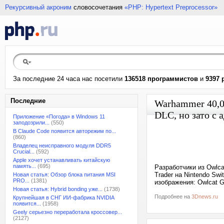
Рекурсивный акроним
словосочетания
«PHP: Hypertext Preprocessor»
За последние 24 часа нас посетили
136518 программистов
и
9397 
Последние
Warhammer 40,00
DLC, но зато с
Приложение «Погода» в Windows 11
заподозрили...
(550)
В Claude Code появится авторежим по...
(860)
Владелец неисправного модуля DDR5
Crucial...
(592)
Apple хочет устанавливать китайскую
память...
(695)
Разработчики из Owlc
Trader на Nintendo Sw
Новая статья: Обзор блока питания MSI
PRO...
(1381)
изображения: Owlcat 
Новая статья: Hybrid bonding уже...
(1738)
Подробнее на
3Dnews.ru
Крупнейшая в СНГ ИИ-фабрика NVIDIA
появится...
(1958)
Geely серьезно переработала кроссовер...
(2127)