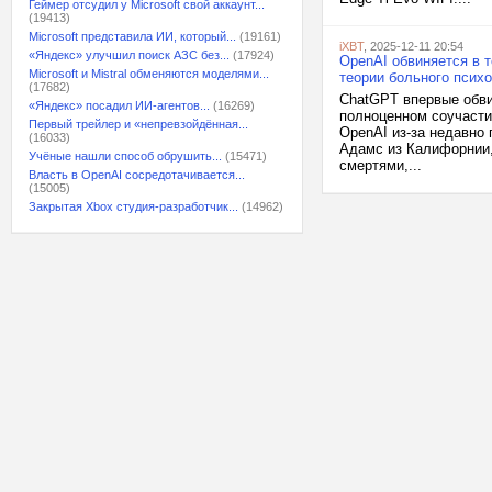
Геймер отсудил у Microsoft свой аккаунт...
(19413)
Microsoft представила ИИ, который...
(19161)
iXBT
, 2025-12-11 20:54
«Яндекс» улучшил поиск АЗС без...
(17924)
OpenAI обвиняется в 
Microsoft и Mistral обменяются моделями...
теории больного психо
(17682)
ChatGPT впервые обвин
«Яндекс» посадил ИИ-агентов...
(16269)
полноценном соучасти
Первый трейлер и «непревзойдённая...
OpenAI из-за недавно
(16033)
Адамс из Калифорнии,
Учёные нашли способ обрушить...
(15471)
смертями,...
Власть в OpenAI сосредотачивается...
(15005)
Закрытая Xbox студия-разработчик...
(14962)