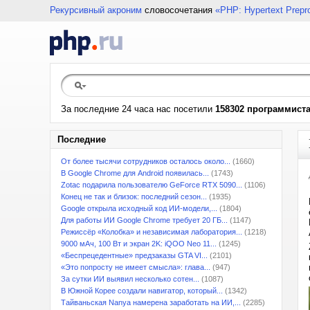
Рекурсивный акроним
словосочетания
«PHP: Hypertext Prepr
За последние 24 часа нас посетили
158302 программист
Последние
От более тысячи сотрудников осталось около...
(1660)
В Google Chrome для Android появилась...
(1743)
Zotac подарила пользователю GeForce RTX 5090...
(1106)
Конец не так и близок: последний сезон...
(1935)
Google открыла исходный код ИИ-модели,...
(1804)
Для работы ИИ Google Chrome требует 20 ГБ...
(1147)
Режиссёр «Колобка» и независимая лаборатория...
(1218)
9000 мАч, 100 Вт и экран 2K: iQOO Neo 11...
(1245)
«Беспрецедентные» предзаказы GTA VI...
(2101)
«Это попросту не имеет смысла»: глава...
(947)
За сутки ИИ выявил несколько сотен...
(1087)
В Южной Корее создали навигатор, который...
(1342)
Тайваньская Nanya намерена заработать на ИИ,...
(2285)