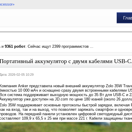
ocessor»
Гла
а
и
9361 робот
. Сейчас ищут 2399 программистов ...
Портативный аккумулятор с двумя кабелями USB-C.
Дата: 2026-02-05 10:29
Компания Anker представила новый внешний аккумулятор Zolo 35W Trave
ёмкостью 10 000 мАч и оснащено сразу двумя встроенными кабелями U
Вся система поддерживает выходную мощность до 35 Вт для USB-C и 22
Аккумулятор уже доступен на JD.com по цене 180 юаней (около 26 долл
Zolo 35W поддерживает основные протоколы быстрой зарядки, включая
как на вход, так и на выход, что позволяет заряжать смартфон и одно
проводов. На передней панели установлен цифровой светодиодный дисп
составляют 109,9 х 65,5 х 25 мм при массе 221 г. Кабели защищены тка