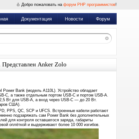
Добро пожаловать на
форум PHP программистов
!
вная
Документация
Новости
Форум
 Представлен Anker Zolo
l Power Bank (модель A110L). Устройство обладает
SB-C, а также отдельным портом USB-C и портом USB-A.
,5 Вт для USB-A, а вход через USB-C — до 20 Вт.
аров США).
 PD, PPS, QC, SCP и UFCS. Встроенные кабели работают
временно подзаряжать сам Power Bank без дополнительных
лей для контроля оставшегося заряда, габариты
невой оплёткой и выдерживают более 10 000 изгибов.