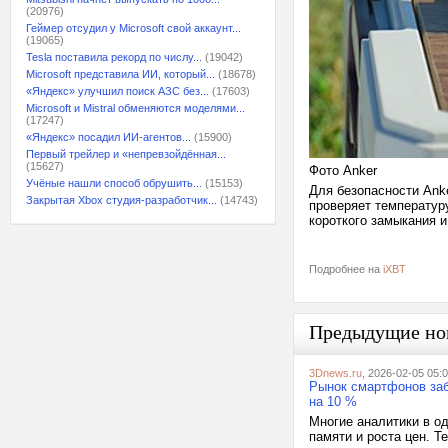
(20976)
Геймер отсудил у Microsoft свой аккаунт...
(19065)
Tesla поставила рекорд по числу...
(19042)
Microsoft представила ИИ, который...
(18678)
«Яндекс» улучшил поиск АЗС без...
(17603)
Microsoft и Mistral обменяются моделями...
(17247)
«Яндекс» посадил ИИ-агентов...
(15900)
Первый трейлер и «непревзойдённая...
(15627)
Фото Anker
Учёные нашли способ обрушить...
(15153)
Для безопасности Anke
Закрытая Xbox студия-разработчик...
(14743)
проверяет температур
короткого замыкания и
Подробнее на
iXBT
Предыдущие но
3Dnews.ru
, 2026-02-05 05:
Рынок смартфонов заб
на 10 %
Многие аналитики в о
памяти и роста цен. 