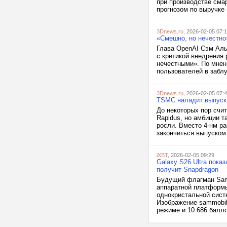
при производстве сма
прогнозом по выручке 
3Dnews.ru
, 2026-02-05 07:
«Смешно, но нечестно
Глава OpenAI Сэм Аль
с критикой внедрения 
нечестными». По мнен
пользователей в заблу
3Dnews.ru
, 2026-02-05 07:
TSMC наладит выпуск 
До некоторых пор счит
Rapidus, но амбиции 
росли. Вместо 4-нм ра
закончиться выпуском 
iXBT
, 2026-02-05 09:29
Galaxy S26 Ultra пок
получит Snapdragon
Будущий флагман Sams
аппаратной платформ
однокристальной систе
Изображение sammobil
режиме и 10 686 балло