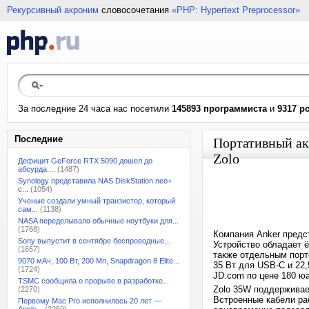
Рекурсивный акроним
словосочетания
«PHP: Hypertext Preprocessor»
За последние 24 часа нас посетили
145893 программиста
и
9317 р
Последние
Портативный ак
Zolo
Дефицит GeForce RTX 5090 дошел до
абсурда:...
(1487)
Synology представила NAS DiskStation neo+
с...
(1054)
Ученые создали умный транзистор, который
сам...
(1138)
NASA переделывало обычные ноутбуки для...
(1768)
Компания Anker предс
Sony выпустит в сентябре беспроводные...
Устройство обладает 
(1657)
также отдельным пор
9070 мАч, 100 Вт, 200 Мп, Snapdragon 8 Elite...
35 Вт для USB-C и 22,
(1724)
JD.com по цене 180 ю
TSMC сообщила о прорыве в разработке...
Zolo 35W поддерживае
(2270)
Встроенные кабели раб
Первому Mac Pro исполнилось 20 лет —