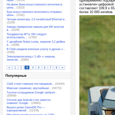
Apple...
(2259)
одновременно подзаря
установлен цифровой 
На фоне бума искусственного интеллекта
цены...
(1623)
составляют 109,9 х 65
более 10 000 изгибов.
Бум искусственного интеллекта отправил
цены...
(2192)
Четыре монитора, 2,5-гигабитный Ethernet и...
(2229)
Хакеры превратили навыки для ИИ-агентов
в...
(2229)
Техдиректор M**a: ИИ следует
использовать,...
(1783)
С дизайном Nokia Lumia, экраном 3,2 дюйма
и...
(1698)
В США увидели военную угрозу в дронах с...
(2445)
Электровелосипед с 2 кВт·ч энергии,
запасом...
(2080)
<
1
2
3
4
5
6
7
8
>
Популярные
США стали главным поставщиком...
(41644)
Морские сражения, крупнейшая...
(34772)
Тысячи сотрудников Google требуют...
(30959)
Chrome для Android стал заметно
плавнее: Google...
(24842)
Вышел релиз OpenIDE Pro —
корпоративной...
(21478)
Mitsubishi начнёт выпускать по 1000...