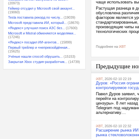
чаще использовать в
(20973)
Растущая разница в д
Геймер отсудил у Microsoft свой аккаунт...
(19060)
обусловлена различия
фактором является ур
Tesla поставила рекорд по числу...
(19039)
стандартизированные, 
Microsoft представила ИИ, который...
(18676)
производящие чипы на
«Яндекс» улучшил поиск АЗС без...
(17600)
технологических проце
Microsoft и Mistral обменяются моделями...
(17246)
«Яндекс» посадил ИИ-агентов...
(15899)
Подробнее на
iXBT
Первый трейлер и «непревзойдённая...
(15625)
Учёные нашли способ обрушить...
(15153)
Закрытая Xbox студия-разработчик...
(14739)
Предыдущие но
iXBT
, 2026-02-10 22:19
Дуров: «Россия ограни
контролируемое госуд
Павел Дуров заявил, ч
перейти на контролир
цензуры». 8 лет назад
Telegram под надуман
альтернативу....
iXBT
, 2026-02-10 22:32
Расширение рынка ИИ 
рынка стекловолоконно