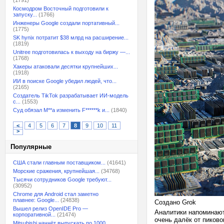
(1791)
Космодром Восточный подготовили к
запуску...
(1766)
Инженеры Google создали портативный...
(1775)
SK hynix потратит $38 млрд на расширение...
(1819)
Unitree подготовилась к выходу на биржу —...
(1768)
Хакеры атаковали десятки крупнейших...
(1918)
ИИ в поиске Google убедил людей, что...
(2165)
Создатель TikTok разрабатывает ИИ-модель
с...
(1553)
Суд обязал M**a изменить F******k и...
(1840)
<
4
5
6
7
8
9
10
11
>
Популярные
США стали главным поставщиком...
(41641)
Морские сражения, крупнейшая...
(34768)
Тысячи сотрудников Google требуют...
(30952)
Chrome для Android стал заметно
плавнее: Google...
(24838)
Создано Grok
Вышел релиз OpenIDE Pro —
Аналитики напоминают,
корпоративной...
(21474)
очень далёк от пиково
Mitsubishi начнёт выпускать по 1000...