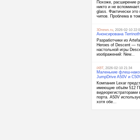
Похоже, расширение р
никто и не вспоминает
glass. Фактически это
чипов. Проблема в том
3Dnews.ru
, 2026-02-10 22:
Анонсирована Terrinot
Разработчики из Artef
Heroes of Descent — 
настольной игры Desc
изображений: New...
iXBT
, 2026-02-10 21:34
Маленькие флеш-накоп
JumpDrive A50V и C50
Компания Lexar предс
имеющие объём 512 ГБ
видеорегистраторами 
порта. A50V использу
хотя обе...