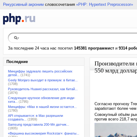
Рекурсивный акроним
словосочетания
«PHP: Hypertext Preprocessor»
За последние 24 часа нас посетил
145381 программист
и
9314 роб
Последние
Производители 
550 млрд долла
Минцифры задумало лишить российских
детей...
(1741)
Geely Monjaro выходит в премиум: в Китае...
(1708)
Руководитель Huawei рассказал, как Китай...
(1874)
Следующее крупное обновление для инди-
хита...
(1795)
Согласно прогнозу Tre
Минцифры: «Max в нашей жизни остается...
заработают более чем
(1780)
Совокупный объём рын
API открывается: в Max разрешили
против всего 218,7 м
создавать...
(1959)
Samsung представила 200-Мп датчик...
(1805)
«Вершина высокомерия Rockstar»: фанаты...