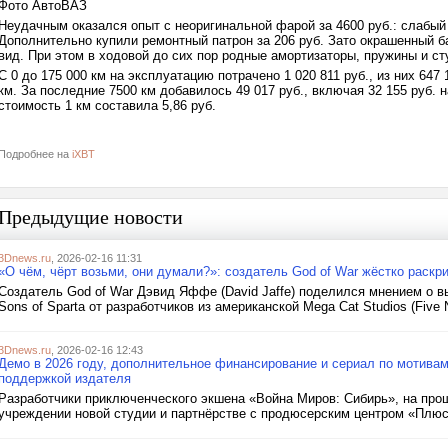
Фото АвтоВАЗ
Неудачным оказался опыт с неоригинальной фарой за 4600 руб.: слабый
Дополнительно купили ремонтный патрон за 206 руб. Зато окрашенный б
вид. При этом в ходовой до сих пор родные амортизаторы, пружины и с
С 0 до 175 000 км на эксплуатацию потрачено 1 020 811 руб., из них 647
км. За последние 7500 км добавилось 49 017 руб., включая 32 155 руб. 
стоимость 1 км составила 5,86 руб.
Подробнее на
iXBT
Предыдущие новости
3Dnews.ru
, 2026-02-16 11:31
«О чём, чёрт возьми, они думали?»: создатель God of War жёстко раскр
Создатель God of War Дэвид Яффе (David Jaffe) поделился мнением о 
Sons of Sparta от разработчиков из американской Mega Cat Studios (Five Nig
3Dnews.ru
, 2026-02-16 12:43
Демо в 2026 году, дополнительное финансирование и сериал по мотивам
поддержкой издателя
Разработчики приключенческого экшена «Война Миров: Сибирь», на про
учреждении новой студии и партнёрстве с продюсерским центром «Плюс 