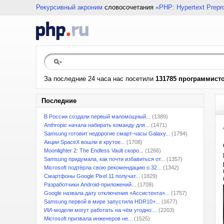
Рекурсивный акроним
словосочетания
«PHP: Hypertext Prepr
За последние 24 часа нас посетили
131785 программист
Последние
В России создали первый маломощный...
(1389)
Anthropic начала набирать команду для...
(1471)
Samsung готовит недорогие смарт-часы Galaxy...
(1794)
Акции SpaceX вошли в крутое...
(1708)
Moonlighter 2: The Endless Vault скоро...
(1266)
Samsung придумала, как почти избавиться от...
(1357)
Microsoft подтёрла свою рекомендацию о 32...
(1342)
Смартфоны Google Pixel 11 получат...
(1829)
Разработчики Android-приложений...
(1709)
Google назвала дату отключения «Ассистента»...
(1757)
Samsung первой в мире запустила HDR10+...
(1677)
ИИ-модели могут работать на чём угодно:...
(2203)
Microsoft призвала инженеров не...
(1525)