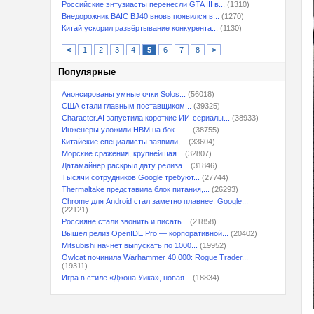
Российские энтузиасты перенесли GTA III в...
(1310)
Внедорожник BAIC BJ40 вновь появился в...
(1270)
Китай ускорил развёртывание конкурента...
(1130)
<
1
2
3
4
5
6
7
8
>
Популярные
Анонсированы умные очки Solos...
(56018)
США стали главным поставщиком...
(39325)
Character.AI запустила короткие ИИ-сериалы...
(38933)
Инженеры уложили HBM на бок —...
(38755)
Китайские специалисты заявили,...
(33604)
Морские сражения, крупнейшая...
(32807)
Датамайнер раскрыл дату релиза...
(31846)
Тысячи сотрудников Google требуют...
(27744)
Thermaltake представила блок питания,...
(26293)
Chrome для Android стал заметно плавнее: Google...
(22121)
Россияне стали звонить и писать...
(21858)
Вышел релиз OpenIDE Pro — корпоративной...
(20402)
Mitsubishi начнёт выпускать по 1000...
(19952)
Owlcat починила Warhammer 40,000: Rogue Trader...
(19311)
Игра в стиле «Джона Уика», новая...
(18834)