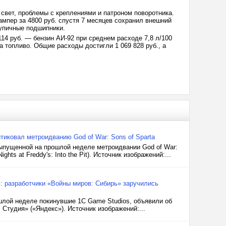
 свет, проблемы с креплениями и патроном поворотника.
ампер за 4800 руб. спустя 7 месяцев сохранил внешний
тупичные подшипники.
 114 руб. — бензин АИ-92 при среднем расходе 7,8 л/100
на топливо. Общие расходы достигли 1 069 828 руб., а
итиковал метроидванию God of War: Sons of Sparta
выпущенной на прошлой неделе метроидвании God of War:
hts at Freddy's: Into the Pit). Источник изображений:...
: разработчики «Войны миров: Сибирь» заручились
шлой неделе покинувшие 1C Game Studios, объявили об
Студия» («Яндекс»). Источник изображений:...