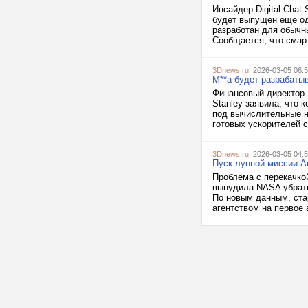
Инсайдер Digital Chat 
будет выпущен еще од
разработан для обычн
Сообщается, что смар
3Dnews.ru
, 2026-03-05 06:
M**a будет разрабаты
Финансовый директор M
Stanley заявила, что
под вычислительные н
готовых ускорителей с
3Dnews.ru
, 2026-03-05 04:
Пуск лунной миссии A
Проблема с перекачко
вынудила NASA убрать 
По новым данным, ста
агентством на первое 