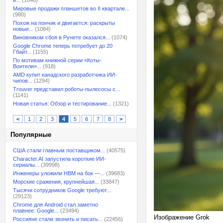
и...
(1046)
Мировые продажи планшетов во II квартале...
(980)
Похож на пончик и двигается: раскрыты
новые...
(1084)
Виновником сбоя в Рунете оказался...
(1074)
Google Chrome теперь потребует до 20
Гбайт...
(1155)
По мотивам книжной серии «Коты-
Воители»...
(918)
AMD купит канадского разработчика ИИ-
чипов...
(1294)
Trouver представил роботы-пылесосы с...
(1141)
Новая статья: Обзор и тестирование...
(1321)
<
1
2
3
4
5
6
7
8
>
Популярные
США стали главным поставщиком...
(40575)
Character.AI запустила короткие ИИ-
сериалы...
(39998)
Инженеры уложили HBM на бок —...
(39683)
Морские сражения, крупнейшая...
(33847)
Тысячи сотрудников Google требуют...
(29123)
Chrome для Android стал заметно
плавнее: Google...
(23494)
Изображение Grok
Россияне стали звонить и писать...
(22456)