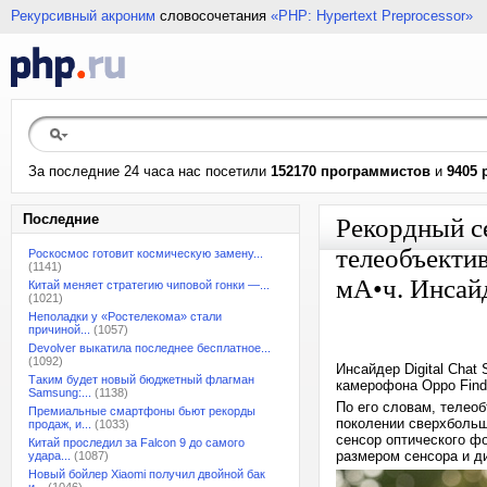
Рекурсивный акроним
словосочетания
«PHP: Hypertext Preprocessor»
За последние 24 часа нас посетили
152170 программистов
и
9405 
Последние
Рекордный с
телеобъектив
Роскосмос готовит космическую замену...
(1141)
мА•ч. Инсайд
Китай меняет стратегию чиповой гонки —...
(1021)
Неполадки у «Ростелекома» стали
причиной...
(1057)
Devolver выкатила последнее бесплатное...
(1092)
Инсайдер Digital Chat
Таким будет новый бюджетный флагман
камерофона Oppo Find 
Samsung:...
(1138)
По его словам, телеоб
Премиальные смартфоны бьют рекорды
поколении сверхбольш
продаж, и...
(1033)
сенсор оптического ф
Китай проследил за Falcon 9 до самого
размером сенсора и д
удара...
(1087)
Новый бойлер Xiaomi получил двойной бак