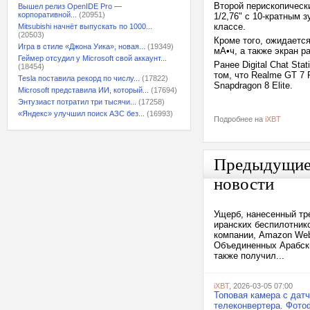
Второй перископическ
Вышел релиз OpenIDE Pro —
корпоративной...
(20951)
1/2,76" с 10-кратным
классе.
Mitsubishi начнёт выпускать по 1000...
(20503)
Кроме того, ожидаетс
Игра в стиле «Джона Уика», новая...
(19349)
мА•ч, а также экран р
Геймер отсудил у Microsoft свой аккаунт...
Ранее Digital Chat Sta
(18454)
том, что Realme GT 7 
Tesla поставила рекорд по числу...
(17822)
Snapdragon 8 Elite.
Microsoft представила ИИ, который...
(17694)
Энтузиаст потратил три тысячи...
(17258)
«Яндекс» улучшил поиск АЗС без...
(16993)
Подробнее на
iXBT
Предыдущи
новости
Ущерб, нанесенный тр
иранских беспилотник
компании, Amazon Web 
Объединенных Арабски
также получил...
iXBT
, 2026-03-05 07:00
Топовая камера с датч
телеконвертера. Фото