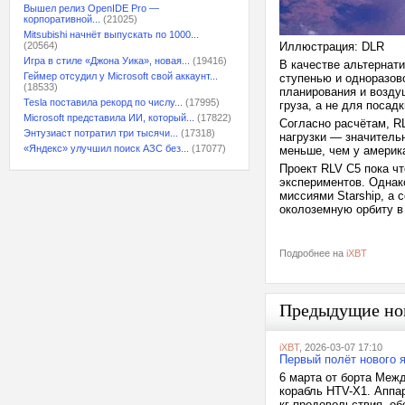
Вышел релиз OpenIDE Pro —
корпоративной...
(21025)
Mitsubishi начнёт выпускать по 1000...
(20564)
Иллюстрация: DLR
Игра в стиле «Джона Уика», новая...
(19416)
В качестве альтернат
Геймер отсудил у Microsoft свой аккаунт...
ступенью и одноразов
(18533)
планирования и возду
Tesla поставила рекорд по числу...
(17995)
груза, а не для посадк
Microsoft представила ИИ, который...
(17822)
Согласно расчётам, R
Энтузиаст потратил три тысячи...
(17318)
нагрузки — значительн
«Яндекс» улучшил поиск АЗС без...
(17077)
меньше, чем у америк
Проект RLV C5 пока ч
экспериментов. Однак
миссиями Starship, а 
околоземную орбиту в
Подробнее на
iXBT
Предыдущие но
iXBT
, 2026-03-07 17:10
Первый полёт нового 
6 марта от борта Меж
корабль HTV-X1. Аппар
кг продовольствия, о