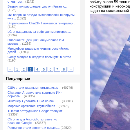
открытом...
(1142)
орбиту около 59 тонн 
конструкции и необхо
Вашингтон расследует доступ Китая к...
(1128)
задач на околоземной 
ИИ впервые создал жизнеспособные вирусы
— в...
(1622)
В приложении ChatGPT появится генератор...
(1152)
LG оправдалась за софт для мониторов,...
(1234)
Опасная тенденция: нашумевшая ИИ-
модель...
(1288)
Минцифры задумало лишить российских
детей...
(1283)
Geely Monjaro выходит в премиум: в Китае...
(1196)
<
1
2
3
4
5
6
7
8
>
Популярные
США стали главным поставщиком...
(40746)
Character.AI запустила короткие ИИ-
сериалы...
(40135)
Инженеры уложили HBM на бок —...
(39801)
Морские сражения, крупнейшая...
(33975)
Тысячи сотрудников Google требуют...
(29357)
Chrome для Android стал заметно
плавнее: Google...
(23677)
Россияне стали звонить и писать...
(22520)