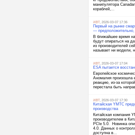
манипулятора Canadar
кораблей,...
iXBT
, 2026-03-07 17:36
Первый на рынке смарт
— предположительно,
В ближайшее время на
будут опираться на да
из производителей се
называет ни модели, н
iXBT
, 2026-03-07 17:04
ESA пытается восстан
Европейское космичес
Аномалия произошла е
реакцию, из-за которо
перестала быть направ
iXBT
, 2026-03-07 17:30
Китайская YMTC предс
производства
Китайская компания Y
производителем в Кит
PCIe 5.0. Новинка оп
4.0. Данных о контрол
доступна в...