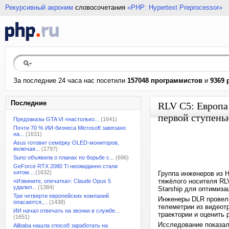
Рекурсивный акроним
словосочетания
«PHP: Hypertext Preprocessor»
За последние 24 часа нас посетили
157048 программистов
и
9369 
Последние
RLV C5: Европа
первой ступенью
Предзаказы GTA VI «настолько...
(1641)
Почти 70 % ИИ-бизнеса Microsoft завязано
на...
(1631)
Asus готовит семёрку OLED-мониторов,
включая...
(1797)
Suno объявила о планах по борьбе с...
(696)
GeForce RTX 2080 Ti неожиданно стали
хитом...
(1632)
Группа инженеров из 
тяжёлого носителя RL
«Извините, опечатка»: Claude Opus 5
удалил...
(1384)
Starship для оптимиза
Три четверти европейских компаний
Инженеры DLR провели
опасаются,...
(1438)
телеметрии из видеот
ИИ начал отвечать на звонки в службе...
траектории и оценить 
(1651)
Исследование показал
Alibaba нашла способ заработать на