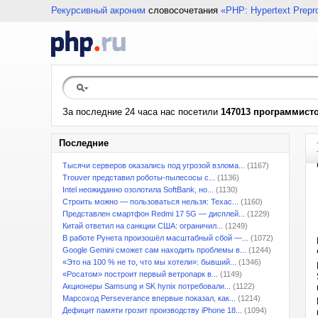
Рекурсивный акроним
словосочетания
«PHP: Hypertext Prepr
За последние 24 часа нас посетили
147013 программист
Последние
Тысячи серверов оказались под угрозой взлома...
(1167)
Trouver представил роботы-пылесосы с...
(1136)
Intel неожиданно озолотила SoftBank, но...
(1130)
Строить можно — пользоваться нельзя: Техас...
(1160)
Представлен смартфон Redmi 17 5G — дисплей...
(1229)
Китай ответил на санкции США: ограничил...
(1249)
В работе Рунета произошёл масштабный сбой —...
(1072)
Google Gemini сможет сам находить проблемы в...
(1244)
«Это на 100 % не то, что мы хотели»: бывший...
(1346)
«Росатом» построит первый ветропарк в...
(1149)
Акционеры Samsung и SK hynix потребовали...
(1122)
Марсоход Perseverance впервые показал, как...
(1214)
Дефицит памяти грозит производству iPhone 18...
(1094)