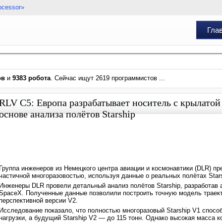
ocessor»
Гла
ов
и
9383 робота
. Сейчас ищут 2619 программистов ...
RLV C5: Европа разрабатывает носитель с крылатой
основе анализа полётов Starship
Группа инженеров из Немецкого центра авиации и космонавтики (DLR) п
частичной многоразовостью, используя данные о реальных полётах Stars
Инженеры DLR провели детальный анализ полётов Starship, разработав 
SpaceX. Полученные данные позволили построить точную модель траекто
перспективной версии V2.
Исследование показало, что полностью многоразовый Starship V1 способ
нагрузки, а будущий Starship V2 — до 115 тонн. Однако высокая масса 