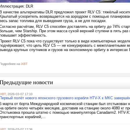
Иллюстрация: DLR
В качестве альтернативы DLR предложил проект RLV C5: тяжёлый носите
Крылатый ускоритель возвращается на аэродром с помощью планировани
весь запас топлива для выведения груза, а не для посадки.
Согласно расчётам, RLV C5 способен доставлять на орбиту до 74% стар
больше, чем Starship. При этом масса сухой верхней ступени в пять раз
повышает эффективность.
Проект RLV C5 пока что существует только в виде компьютерных модел
подчёркивают, что цель RLV C5 — не конкурировать с межпланетными ми
вывода крупных спутников и грузов на околоземную орбиту в интересах
Подробнее на
iXBT
Предыдущие новости
iXBT
, 2026-03-07 17:10
Первый полёт нового японского грузового корабля HTV-X к МКС завершё
6 марта от борта Международной космической станции был отстыкован н
на орбите около четырёх месяцев, доставив на станцию около 4080 кг п
Отстыковка прошла штатно с помощью манипулятора Canadarm2. HTV-X1
транспортных кораблей,...
iXBT
, 2026-03-07 17:36