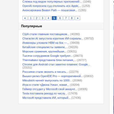
Слежка под видом популярных приложений:...
(1046)
OpenAI попросила суд отклонить иск Apple,...
(1253)
Анонсирована Beaten Path — пошаговая...
(1265)
<
1
2
3
4
5
6
7
8
>
Популярные
США стали главным поставщиком...
(40280)
Character.AI запустила короткие ИИ-сериалы...
(39732)
Инженеры уложили HBM на бок —...
(39439)
Китайские специалисты заявили,...
(34226)
Морские сражения, крупнейшая...
(33631)
Тысячи сотрудников Google требуют...
(28673)
Thermaltake представила блок питания,...
(26727)
Chrome для Android стал заметно плавнее: Google...
(23151)
Россияне стали звонить и писать...
(22279)
Вышел релиз OpenIDE Pro — корпоративной...
(20832)
Mitsubishi начнёт выпускать по 1000...
(20368)
Игра в стиле «Джона Уика», новая...
(19204)
Геймер отсудил у Microsoft свой аккаунт...
(18305)
Tesla поставила рекорд по числу...
(17478)
Microsoft представила ИИ, который...
(17436)