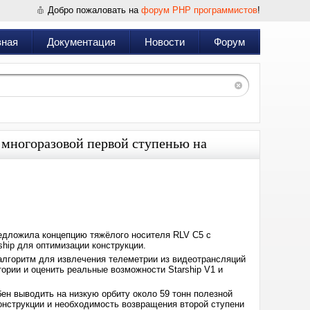
Добро пожаловать на
форум PHP программистов
!
вная
Документация
Новости
Форум
 многоразовой первой ступенью на
Дата:
2026-
03-
07
18:01
редложила концепцию тяжёлого носителя RLV C5 с
hip для оптимизации конструкции.
алгоритм для извлечения телеметрии из видеотрансляций
рии и оценить реальные возможности Starship V1 и
ен выводить на низкую орбиту около 59 тонн полезной
конструкции и необходимость возвращения второй ступени