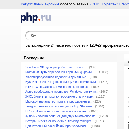
Рекурсивный акроним
словосочетания
«PHP: Hypertext Prepr
За последние 24 часа нас посетили
129427 программист
Последние
Sandisk и SK hynix разработали стандарт...
(992)
Млечный Путь переполнен чёрными дырами —...
(1098)
Xiaomi представила недорогие домашние...
(948)
Бум ИИ взвинтил цены на медь к историческим...
(1273)
РТК-ЦОД реализовал миграцию ключевых...
(1627)
Apple пообещала открыть для Windows доступ к...
(1662)
ЖКХ, билеты и покупки: россияне стали чаще...
(1213)
Microsoft начала тестировать расширенный...
(1262)
Telegram ненадолго пропадал из App Store —...
(1044)
HP Inc, Asus и Acer начали использовать...
(1070)
«Два миллиона печенек для двух миллионов из...
(1253)
Ветеран Rockstar объяснил, почему Midnight...
(1021)
Единственный российский производитель...
(1498)