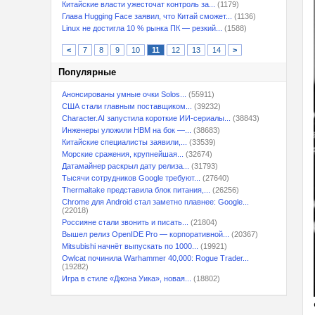
Китайские власти ужесточат контроль за...
(1179)
Глава Hugging Face заявил, что Китай сможет...
(1136)
Linux не достигла 10 % рынка ПК — резкий...
(1588)
<
7
8
9
10
11
12
13
14
>
Популярные
Анонсированы умные очки Solos...
(55911)
США стали главным поставщиком...
(39232)
Character.AI запустила короткие ИИ-сериалы...
(38843)
Инженеры уложили HBM на бок —...
(38683)
Китайские специалисты заявили,...
(33539)
Морские сражения, крупнейшая...
(32674)
Датамайнер раскрыл дату релиза...
(31793)
Тысячи сотрудников Google требуют...
(27640)
Thermaltake представила блок питания,...
(26256)
Chrome для Android стал заметно плавнее: Google...
(22018)
Россияне стали звонить и писать...
(21804)
Вышел релиз OpenIDE Pro — корпоративной...
(20367)
Mitsubishi начнёт выпускать по 1000...
(19921)
Owlcat починила Warhammer 40,000: Rogue Trader...
(19282)
Игра в стиле «Джона Уика», новая...
(18802)