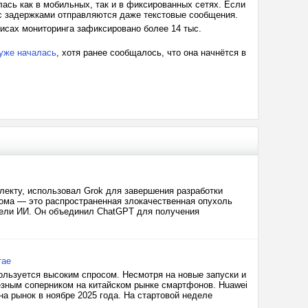
ась как в мобильных, так и в фиксированных сетях. Если
 с задержками отправляются даже текстовые сообщения.
висах мониторинга зафиксировано более 14 тыс.
 уже началась
, хотя ранее сообщалось, что она начнётся в
лекту, использовал Grok для завершения разработки
ома — это распространенная злокачественная опухоль
дели ИИ. Он объединил ChatGPT для получения
тае
ользуется высоким спросом. Несмотря на новые запуски и
езным соперником на китайском рынке смартфонов. Huawei
а рынок в ноябре 2025 года. На стартовой неделе