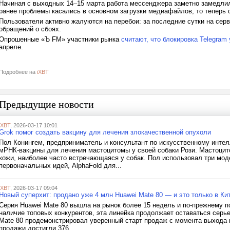
Начиная с выходных 14–15 марта работа мессенджера заметно замедлил
ранее проблемы касались в основном загрузки медиафайлов, то теперь
Пользователи активно жалуются на перебои: за последние сутки на сер
обращений о сбоях.
Опрошенные «Ъ FM» участники рынка
считают, что блокировка Telegram
апреле.
Подробнее на
iXBT
Предыдущие новости
iXBT
, 2026-03-17 10:01
Grok помог создать вакцину для лечения злокачественной опухоли
Пол Конингем, предприниматель и консультант по искусственному интел
мРНК-вакцины для лечения мастоцитомы у своей собаки Рози. Мастоцит
кожи, наиболее часто встречающаяся у собак. Пол использовал три мо
первоначальных идей, AlphaFold для...
iXBT
, 2026-03-17 09:04
Новый суперхит: продано уже 4 млн Huawei Mate 80 — и это только в Ки
Серия Huawei Mate 80 вышла на рынок более 15 недель и по-прежнему п
наличие топовых конкурентов, эта линейка продолжает оставаться серь
Mate 80 продемонстрировал уверенный старт продаж с момента выхода н
продажи достигли 376...