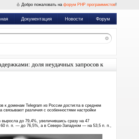
Добро пожаловать на
форум PHP программистов
!
вная
Документация
Новости
Форум
адержками: доля неудачных запросов к
Дата:
2026-
03-
17
09:48
ов к доменам Telegram из России достигла в среднем
ка связывают различия с особенностями настройки
m выросла до 79,4%, увеличившись сразу на 47
0 п. п. — до 76,5%, а в Северо-Западном — на 53,5 п. п.,