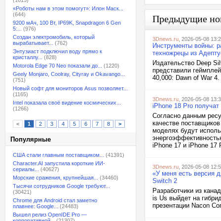
(1015)
«Роботы нам в этом помогут»: Илон Маск...
(644)
Предыдущие но
9200 мАч, 100 Вт, IP69K, Snapdragon 6 Gen
5:...
(976)
Создан электромобиль, который
3Dnews.ru
, 2026-05-08 13:
вырабатывает...
(762)
Инструменты войны: р
Энтузиаст подключил воду прямо к
техножрецы из Адепту
кристаллу...
(828)
Издательство Deep Silv
Motorola Edge 70 Neo показали до...
(1220)
представили геймплей
Geely Monjaro, Coolray, Cityray и Okavango...
40,000: Dawn of War 4
(751)
Новый софт для мониторов Asus позволяет...
(1165)
3Dnews.ru
, 2026-05-08 13:
Intel показала своё видение космических...
iPhone 18 Pro получат
(1266)
Согласно данным ресур
качестве поставщиков
<
1
2
3
4
5
6
7
8
>
моделях будут испол
энергоэффективность
Популярные
iPhone 17 и iPhone 17 P
США стали главным поставщиком...
(41391)
Character.AI запустила короткие ИИ-
3Dnews.ru
, 2026-05-08 12:
сериалы...
(40627)
«У меня есть версия д
Морские сражения, крупнейшая...
(34460)
Switch 2
Тысячи сотрудников Google требуют...
Разработчики из канад
(30421)
is Us выйдет на гибри
Chrome для Android стал заметно
презентации Nacon Con
плавнее: Google...
(24483)
Вышел релиз OpenIDE Pro —
корпоративной...
(21307)