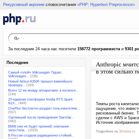
Рекурсивный акроним
словосочетания
«PHP: Hypertext Preprocessor»
За последние 24 часа нас посетили
158772 программиста
и
9301 р
Последние
Anthropic мчит
в этом сильно 
Самый «злой» Volkswagen Tiguan:
Volkswagen...
(236)
Новый Airbus A350F прошел важнейшую
проверку...
(183)
Всего 12 км между аппаратами: в космосе...
(234)
20-ядерная платформа Nvidia RTX Spark
N1X...
(484)
Темпы роста капитализ
ощущение, что инвест
OnePlus бесплатно раздает пользователям...
(557)
рискованный бизнес. Т
Уцелевший после приводнения Starship...
сделки с AWS и SpaceX
(582)
Источник изображения:
BMW уже не будет прежней: компания
запустила...
(1029)
Подробнее на
3Dnews.ru
В России создали радиационно-стойкий...