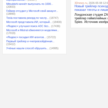
3Dnews.ru
, 2026-05-08 12:
Mitsubishi начнёт выпускать по 1000...
Новый трейлер психоде
(20833)
показал тяготы и лиш
Геймер отсудил у Microsoft свой аккаунт...
(18890)
Лондонская студия ZA
Tesla поставила рекорд по числу...
(18747)
трейлер геймплейных м
Spies. Источник изобр
Microsoft представила ИИ, который...
(18400)
«Яндекс» улучшил поиск АЗС без...
(17436)
Microsoft и Mistral обменяются моделями...
(17019)
«Яндекс» посадил ИИ-агентов...
(15722)
Первый трейлер и «непревзойдённая...
(15412)
Учёные нашли способ обрушить...
(14995)