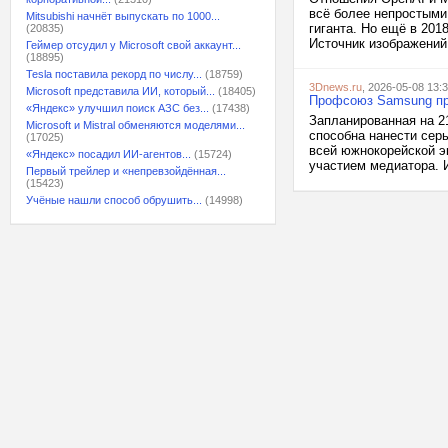
всё более непростыми
Mitsubishi начнёт выпускать по 1000...
гиганта. Но ещё в 201
(20835)
Источник изображений: B
Геймер отсудил у Microsoft свой аккаунт...
(18895)
Tesla поставила рекорд по числу...
(18759)
3Dnews.ru
, 2026-05-08 13:
Microsoft представила ИИ, который...
(18405)
Профсоюз Samsung пр
«Яндекс» улучшил поиск АЗС без...
(17438)
Запланированная на 2
Microsoft и Mistral обменяются моделями...
способна нанести сер
(17025)
всей южнокорейской э
«Яндекс» посадил ИИ-агентов...
(15724)
участием медиатора. 
Первый трейлер и «непревзойдённая...
(15423)
Учёные нашли способ обрушить...
(14998)