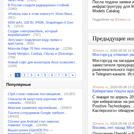
запустила...
(1065)
После подачи заявки и
В России создали радиационно-стойкий...
инфраструктуру для M
(1060)
Models Catalog.
«Роботы нам в этом помогут»: Илон Маск...
(661)
Подробнее на
3Dnews.ru
9200 мАч, 100 Вт, IP69K, Snapdragon 6 Gen
5:...
(1013)
Создан электромобиль, который
вырабатывает...
(767)
Предыдущие но
Энтузиаст подключил воду прямо к
кристаллу...
(835)
Motorola Edge 70 Neo показали до...
(1236)
3Dnews.ru
, 2026-05-08 14:
Geely Monjaro, Coolray, Cityray и Okavango...
Мосгорсуд отменил ре
(759)
Мосгорсуд на заседан
Новый софт для мониторов Asus позволяет...
заместителя прокурор
(1184)
развлекательного пор
в Telegram-канале. Ис
<
1
2
3
4
5
6
7
8
>
Популярные
3Dnews.ru
, 2026-05-08 13:
Кибератаки пошли враз
США стали главным поставщиком...
(41397)
С января по апрель 2
Character.AI запустила короткие ИИ-
при кибератаках на р
сериалы...
(40632)
Positive Technologies
Морские сражения, крупнейшая...
(34467)
Касперского» обнаружи
Тысячи сотрудников Google требуют...
(30425)
Chrome для Android стал заметно
3Dnews.ru
, 2026-05-08 13:
плавнее: Google...
(24498)
Восемь лет назад Mic
Вышел релиз OpenIDE Pro —
Отношения OpenAI и Mi
корпоративной...
(21310)