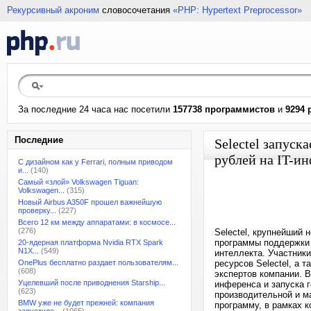
Рекурсивный акроним
словосочетания
«PHP: Hypertext Preprocessor»
За последние 24 часа нас посетили
157738 программистов
и
9294 
Последние
Selectel запуск
рублей на IT-и
С дизайном как у Ferrari, полным приводом
и...
(140)
Самый «злой» Volkswagen Tiguan:
Volkswagen...
(315)
Новый Airbus A350F прошел важнейшую
проверку...
(227)
Всего 12 км между аппаратами: в космосе...
(276)
Selectel, крупнейший 
программы поддержки 
20-ядерная платформа Nvidia RTX Spark
N1X...
(549)
интеллекта. Участники
OnePlus бесплатно раздает пользователям...
ресурсов Selectel, а 
(608)
экспертов компании. 
Уцелевший после приводнения Starship...
инференса и запуска 
(623)
производительной и м
BMW уже не будет прежней: компания
программу, в рамках к