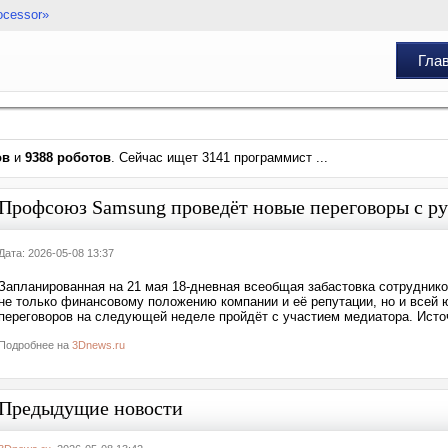
ocessor»
Гла
ов
и
9388 роботов
. Сейчас ищет 3141 программист ...
Профсоюз Samsung проведёт новые переговоры с р
Дата: 2026-05-08 13:37
Запланированная на 21 мая 18-дневная всеобщая забастовка сотруднико
не только финансовому положению компании и её репутации, но и всей 
переговоров на следующей неделе пройдёт с участием медиатора. Источ
Подробнее на
3Dnews.ru
Предыдущие новости