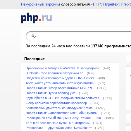
Рекурсивный акроним
словосочетания
«PHP: Hypertext Prepr
За последние 24 часа нас посетили
137146 программист
Последние
Приложение «Погода» в Windows 11 заподозрили...
(470)
В Claude Code появится авторежим по...
(692)
Владелец неисправного модуля DDR5 Crucial...
(480)
Apple хочет устанавливать китайскую память...
(599)
Новая статья: Обзор блока питания MSI PRO...
(1333)
Новая статья: Hybrid bonding уже...
(1728)
Крупнейшая в СНГ ИИ-фабрика NVIDIA появится...
(1930)
Geely серьезно переработала кроссовер...
(2114)
Космический двигатель на «воздухе»: Kreios...
(1266)
Новая статья: Gamesblender 788: шейхи купили...
(1231)
Рассекречен самый мощный Geely Preface — 290...
(1993)
15 тысяч заказов за 3 суток. 5,3-метровый...
(1321)
Робособака — друг тайконавта. Китай хочет...
(1239)