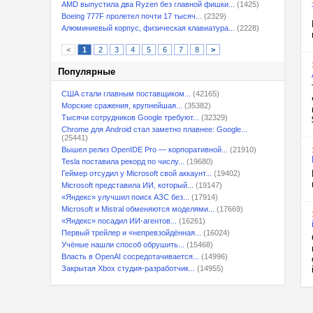
AMD выпустила два Ryzen без главной фишки...
(1425)
Boeing 777F пролетел почти 17 тысяч...
(2329)
Алюминиевый корпус, физическая клавиатура...
(2228)
<
1
2
3
4
5
6
7
8
>
Популярные
США стали главным поставщиком...
(42165)
Морские сражения, крупнейшая...
(35382)
Тысячи сотрудников Google требуют...
(32329)
Chrome для Android стал заметно плавнее: Google...
(25441)
Вышел релиз OpenIDE Pro — корпоративной...
(21910)
Tesla поставила рекорд по числу...
(19680)
Геймер отсудил у Microsoft свой аккаунт...
(19402)
Microsoft представила ИИ, который...
(19147)
«Яндекс» улучшил поиск АЗС без...
(17914)
Microsoft и Mistral обменяются моделями...
(17669)
«Яндекс» посадил ИИ-агентов...
(16261)
Первый трейлер и «непревзойдённая...
(16024)
Учёные нашли способ обрушить...
(15468)
Власть в OpenAI сосредотачивается...
(14996)
Закрытая Xbox студия-разработчик...
(14955)