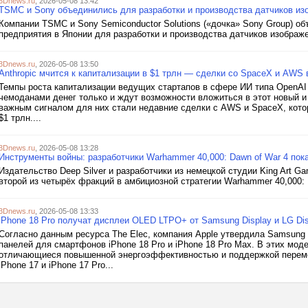
3Dnews.ru
, 2026-05-08 13:42
TSMC и Sony объединились для разработки и производства датчиков из
Компании TSMC и Sony Semiconductor Solutions («дочка» Sony Group) об
предприятия в Японии для разработки и производства датчиков изображ
3Dnews.ru
, 2026-05-08 13:50
Anthropic мчится к капитализации в $1 трлн — сделки со SpaceX и AWS 
Темпы роста капитализации ведущих стартапов в сфере ИИ типа OpenAI 
чемоданами денег только и ждут возможности вложиться в этот новый и 
важным сигналом для них стали недавние сделки с AWS и SpaceX, котор
$1 трлн....
3Dnews.ru
, 2026-05-08 13:28
Инструменты войны: разработчики Warhammer 40,000: Dawn of War 4 пок
Издательство Deep Silver и разработчики из немецкой студии King Art G
второй из четырёх фракций в амбициозной стратегии Warhammer 40,000: 
3Dnews.ru
, 2026-05-08 13:33
iPhone 18 Pro получат дисплеи OLED LTPO+ от Samsung Display и LG Dis
Согласно данным ресурса The Elec, компания Apple утвердила Samsung D
панелей для смартфонов iPhone 18 Pro и iPhone 18 Pro Max. В этих мо
отличающиеся повышенной энергоэффективностью и поддержкой перем
iPhone 17 и iPhone 17 Pro...