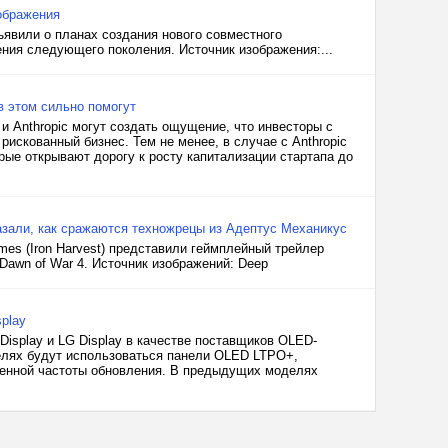
ображения
ъявили о планах создания нового совместного
ения следующего поколения. Источник изображения:...
в этом сильно помогут
и Anthropic могут создать ощущение, что инвесторы с
рискованный бизнес. Тем не менее, в случае с Anthropic
ые открывают дорогу к росту капитализации стартапа до
азали, как сражаются техножрецы из Адептус Механикус
ames (Iron Harvest) представили геймплейный трейлер
Dawn of War 4. Источник изображений: Deep
play
isplay и LG Display в качестве поставщиков OLED-
делях будут использоваться панели OLED LTPO+,
енной частоты обновления. В предыдущих моделях