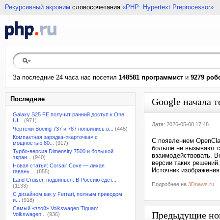
Рекурсивный акроним
словосочетания
«PHP: Hypertext Preprocessor»
За последние 24 часа нас посетил
148581 программист
и
9279 роб
Последние
Google начала 
Galaxy S25 FE получит ранний доступ к One
UI...
(971)
Дата: 2026-05-08 17:48
Чертежи Boeing 737 и 787 появились в...
(445)
Компактная зарядка-«карточка» с
С появлением OpenCla
мощностью 80...
(917)
больше не вызывают со
Турбо-версия Dimensity 7500 и большой
взаимодействовать. В
экран...
(940)
версии таких решений.
Новая статья: Corsair Cove — лихая
Источник изображения: 
гавань....
(855)
Land Cruiser, подвинься. В Россию едет...
Подробнее на
3Dnews.ru
(1133)
С дизайном как у Ferrari, полным приводом
и...
(918)
Самый «злой» Volkswagen Tiguan:
Предыдущие но
Volkswagen...
(936)