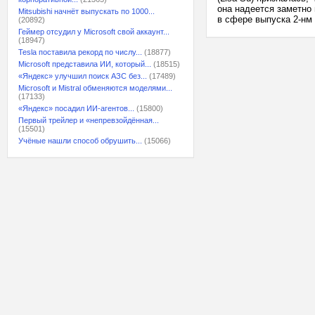
она надеется заметно
Mitsubishi начнёт выпускать по 1000...
в сфере выпуска 2-нм
(20892)
Геймер отсудил у Microsoft свой аккаунт...
(18947)
Tesla поставила рекорд по числу...
(18877)
Microsoft представила ИИ, который...
(18515)
«Яндекс» улучшил поиск АЗС без...
(17489)
Microsoft и Mistral обменяются моделями...
(17133)
«Яндекс» посадил ИИ-агентов...
(15800)
Первый трейлер и «непревзойдённая...
(15501)
Учёные нашли способ обрушить...
(15066)