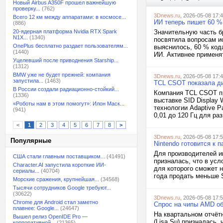
Новый Airbus A350F прошел важнейшую
проверку...
(762)
3Dnews.ru
, 2026-05-08 17:
Всего 12 км между аппаратами: в космосе...
ИИ теперь пишет 60 %
(886)
20-ядерная платформа Nvidia RTX Spark
Значительную часть бр
N1X...
(1340)
посвятила вопросам и
OnePlus бесплатно раздает пользователям...
выяснилось, 60 % код
(1440)
ИИ. Активнее применять
Уцелевший после приводнения Starship...
(1312)
BMW уже не будет прежней: компания
3Dnews.ru
, 2026-05-08 17:
запустила...
(1463)
TCL CSOT показала ди
В России создали радиационно-стойкий...
Компания TCL CSOT п
(1336)
выставке SID Display
«Роботы нам в этом помогут»: Илон Маск...
технологии Adaptive P
(941)
0,01 до 120 Гц для ра
<
1
2
3
4
5
6
7
8
>
3Dnews.ru
, 2026-05-08 17:
Популярные
Nintendo готовится к 
Для производителей и
США стали главным поставщиком...
(41491)
призналась, что в усл
Character.AI запустила короткие ИИ-
для которого сможет 
сериалы...
(40704)
года продать меньше 
Морские сражения, крупнейшая...
(34568)
Тысячи сотрудников Google требуют...
(30622)
3Dnews.ru
, 2026-05-08 17:
Chrome для Android стал заметно
Спрос на чипы AMD об
плавнее: Google...
(24647)
На квартальном отчёт
Вышел релиз OpenIDE Pro —
(Lisa Su) призналась,
корпоративной...
(21365)