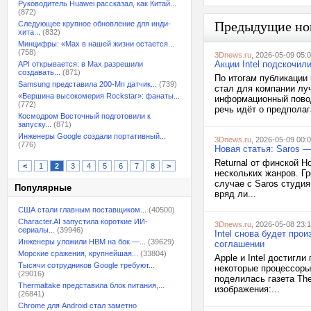
Руководитель Huawei рассказал, как Китай...
(872)
Предыдущие но
Следующее крупное обновление для инди-
хита...
(832)
Минцифры: «Max в нашей жизни остается...
(758)
3Dnews.ru
, 2026-05-09 05:
Акции Intel подскочил
API открывается: в Max разрешили
создавать...
(871)
По итогам публикации 
Samsung представила 200-Мп датчик...
(739)
стал для компании лу
«Вершина высокомерия Rockstar»: фанаты...
информационный повод
(772)
речь идёт о предполаг
Космодром Восточный подготовили к
запуску...
(871)
Инженеры Google создали портативный...
3Dnews.ru
, 2026-05-09 00:
(776)
Новая статья: Saros 
Returnal от финской H
<
1
2
3
4
5
6
7
8
>
нескольких жанров. Гр
случае с Saros студи
Популярные
вряд ли...
США стали главным поставщиком...
(40500)
Character.AI запустила короткие ИИ-
3Dnews.ru
, 2026-05-08 23:
сериалы...
(39946)
Intel снова будет про
Инженеры уложили HBM на бок —...
(39629)
соглашении
Морские сражения, крупнейшая...
(33804)
Apple и Intel достигл
Тысячи сотрудников Google требуют...
некоторые процессоры
(29016)
поделилась газета The
Thermaltake представила блок питания,...
изображения:...
(26841)
Chrome для Android стал заметно