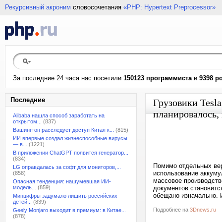
Рекурсивный акроним
словосочетания
«PHP: Hypertext Preprocessor»
За последние 24 часа нас посетили
150123 программиста
и
9398 р
Последние
Грузовики Tesl
планировалось, 
Alibaba нашла способ заработать на
открытом...
(837)
Вашингтон расследует доступ Китая к...
(815)
ИИ впервые создал жизнеспособные вирусы
— в...
(1221)
В приложении ChatGPT появится генератор...
(834)
Помимо отдельных вер
LG оправдалась за софт для мониторов,...
использование аккумул
(858)
массовое производств
Опасная тенденция: нашумевшая ИИ-
модель...
(859)
документов становитс
обещано изначально. 
Минцифры задумало лишить российских
детей...
(839)
Подробнее на
3Dnews.ru
Geely Monjaro выходит в премиум: в Китае...
(878)