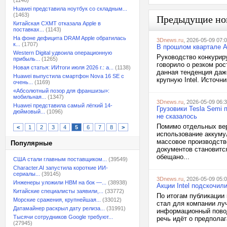
(1146)
Huawei представила ноутбук со складным...
(1463)
Предыдущие но
Китайская CXMT отказала Apple в
поставках...
(1143)
На фоне дефицита DRAM Apple обратилась
3Dnews.ru
, 2026-05-09 07:
к...
(1707)
В прошлом квартале A
Western Digital удвоила операционную
Руководство конкурир
прибыль...
(1265)
говорило о резком ро
Новая статья: ИИтоги июля 2026 г.: а...
(1138)
данная тенденция даж
Huawei выпустила смартфон Nova 16 SE с
крупную Intel. Источни
очень...
(1169)
«Абсолютный позор для франшизы»:
мобильная...
(1347)
3Dnews.ru
, 2026-05-09 06:
Huawei представила самый лёгкий 14-
Грузовики Tesla Semi 
дюймовый...
(1096)
не сказалось
Помимо отдельных вер
<
1
2
3
4
5
6
7
8
>
использование аккумул
массовое производств
Популярные
документов становитс
обещано...
США стали главным поставщиком...
(39549)
Character.AI запустила короткие ИИ-
сериалы...
(39145)
3Dnews.ru
, 2026-05-09 05:
Инженеры уложили HBM на бок —...
(38938)
Акции Intel подскочил
Китайские специалисты заявили,...
(33772)
По итогам публикации 
Морские сражения, крупнейшая...
(33012)
стал для компании лу
Датамайнер раскрыл дату релиза...
(31991)
информационный повод
Тысячи сотрудников Google требуют...
речь идёт о предполаг
(27945)