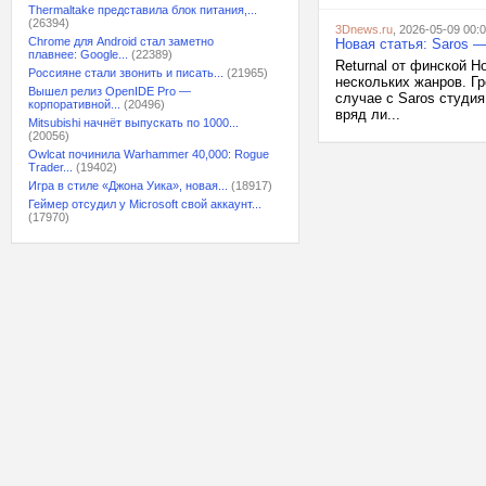
Thermaltake представила блок питания,...
(26394)
3Dnews.ru
, 2026-05-09 00:
Chrome для Android стал заметно
Новая статья: Saros 
плавнее: Google...
(22389)
Returnal от финской H
Россияне стали звонить и писать...
(21965)
нескольких жанров. Гр
Вышел релиз OpenIDE Pro —
случае с Saros студи
корпоративной...
(20496)
вряд ли...
Mitsubishi начнёт выпускать по 1000...
(20056)
Owlcat починила Warhammer 40,000: Rogue
Trader...
(19402)
Игра в стиле «Джона Уика», новая...
(18917)
Геймер отсудил у Microsoft свой аккаунт...
(17970)