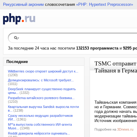
Рекурсивный акроним
словосочетания
«PHP: Hypertext Preprocessor»
За последние 24 часа нас посетили
132153 программиста
и
9295 р
Последние
TSMC отправит 
Тайваня в Герм
Wildberries скоро откроет широкий доступ к...
(1230)
Долицензировались: с Microsoft требуют...
(1011)
DeepSeek планирует существенно поднять
цены...
(1332)
Разработка китайского ролевого боевика...
(1210)
Тайваньская компания
но и Германии. Совме
Квартальная выручка Sandisk выросла почти
в...
(1238)
года должно начать в
Сразу несколько ведущих разработчиков
модернизации тайвань
ИИ...
(1361)
Источник изображени
M**a выпустила собственного ИИ-агента
Muse...
(1349)
Подробнее на
3Dnews.ru
Reddit доверила нейросети оценивать...