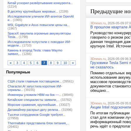
Китай ускорил развёртывание конкурента...
(1214)
Предыдущие но
В десятку крупнейших мировых...
(2199)
Исследователи уличили ИИ-агентов OpenAI
и...
(1965)
3Dnews.ru
, 2026-05-09 07:
MSI, Gigabyte и Asus повысили цены на...
В прошлом квартале A
(1967)
Руководство конкурир
SpaceX закупила огромные аккумуляторы
Tesla...
(1798)
говорило о резком ро
данная тенденция даж
Исследователи «спустили с поводка» ИИ-
модели...
(1710)
крупную Intel. Источни
Камень в огород Tesla: глава Waymo
заявил,...
(1266)
3Dnews.ru
, 2026-05-09 06:
Грузовики Tesla Semi 
<
3
4
5
6
7
8
9
10
>
не сказалось
Популярные
Помимо отдельных вер
использование аккумул
США стали главным поставщиком...
(39561)
массовое производств
документов становитс
Character.AI запустила короткие ИИ-
сериалы...
(39155)
обещано...
Инженеры уложили HBM на бок —...
(38945)
Китайские специалисты заявили,...
(33782)
3Dnews.ru
, 2026-05-09 05:
Морские сражения, крупнейшая...
(33027)
Акции Intel подскочил
Датамайнер раскрыл дату релиза...
(31996)
По итогам публикации 
Тысячи сотрудников Google требуют...
стал для компании лу
(27959)
информационный повод
Thermaltake представила блок питания,...
речь идёт о предполаг
(26401)