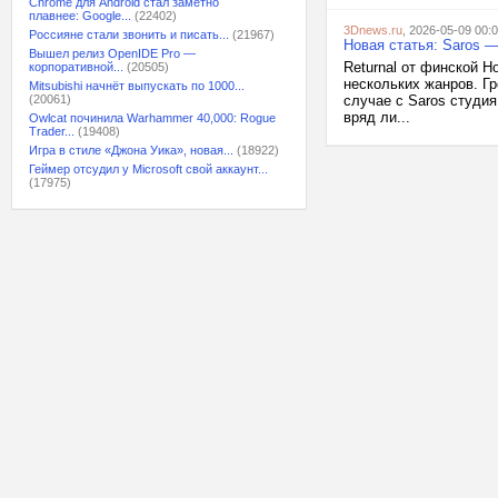
Chrome для Android стал заметно
плавнее: Google...
(22402)
3Dnews.ru
, 2026-05-09 00:
Россияне стали звонить и писать...
(21967)
Новая статья: Saros 
Вышел релиз OpenIDE Pro —
Returnal от финской H
корпоративной...
(20505)
нескольких жанров. Гр
Mitsubishi начнёт выпускать по 1000...
(20061)
случае с Saros студи
вряд ли...
Owlcat починила Warhammer 40,000: Rogue
Trader...
(19408)
Игра в стиле «Джона Уика», новая...
(18922)
Геймер отсудил у Microsoft свой аккаунт...
(17975)