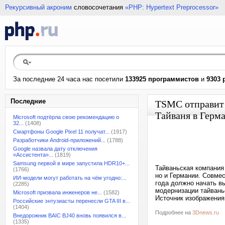
Рекурсивный акроним
словосочетания
«PHP: Hypertext Preprocessor»
За последние 24 часа нас посетили
133925 программистов
и
9303 
Последние
TSMC отправит 
Тайваня в Герм
Microsoft подтёрла свою рекомендацию о
32...
(1408)
Смартфоны Google Pixel 11 получат...
(1917)
Разработчики Android-приложений...
(1788)
Google назвала дату отключения
«Ассистента»...
(1819)
Samsung первой в мире запустила HDR10+...
Тайваньская компания
(1766)
но и Германии. Совме
ИИ-модели могут работать на чём угодно:...
года должно начать в
(2285)
модернизации тайвань
Microsoft призвала инженеров не...
(1582)
Источник изображени
Российские энтузиасты перенесли GTA III в...
(1404)
Подробнее на
3Dnews.ru
Внедорожник BAIC BJ40 вновь появился в...
(1335)