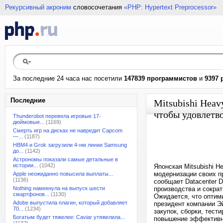
Рекурсивный акроним
словосочетания
«PHP: Hypertext Preprocessor»
За последние 24 часа нас посетили
147839 программистов
и
9397 
Последние
Mitsubishi Heav
чтобы удовлетв
Thunderobot перевела игровые 17-
дюймовые...
(1169)
Смерть игр на дисках не навредит Capcom
—...
(1187)
HBM4 и Grok загрузили 4-нм линии Samsung
до...
(1142)
Астрономы показали самые детальные в
истории...
(1042)
Японская Mitsubishi H
модернизации своих п
Apple неожиданно повысила выплаты...
(1136)
сообщает Datacenter 
Nothing намекнула на выпуск шести
производства и сокра
смартфонов...
(1130)
Ожидается, что оптим
Adobe выпустила плагин, который добавляет
президент компании Эй
70...
(1234)
закупок, сборки, тест
Богатым будет тяжелее: Caviar утяжелила...
повышение эффективно