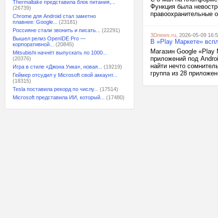
Thermaltake представила блок питания,...
Функция была невостр
(26739)
правоохранительные ор
Chrome для Android стал заметно
плавнее: Google...
(23181)
Россияне стали звонить и писать...
(22291)
3Dnews.ru
, 2026-05-09 16:
Вышел релиз OpenIDE Pro —
В «Play Маркете» всп
корпоративной...
(20845)
Магазин Google «Play
Mitsubishi начнёт выпускать по 1000...
приложений под Androi
(20376)
найти нечто сомнител
Игра в стиле «Джона Уика», новая...
(19219)
группа из 28 приложен
Геймер отсудил у Microsoft свой аккаунт...
(18315)
Tesla поставила рекорд по числу...
(17514)
Microsoft представила ИИ, который...
(17480)