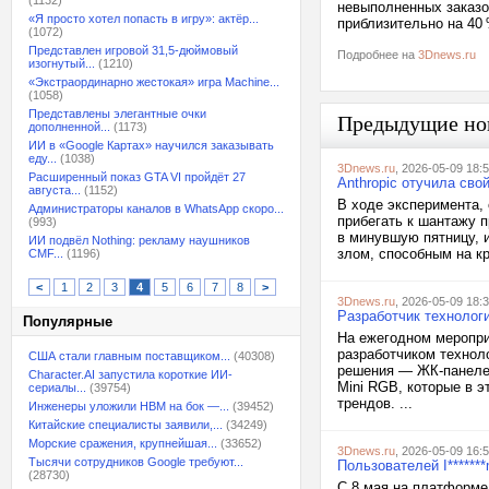
(1132)
невыполненных заказо
«Я просто хотел попасть в игру»: актёр...
приблизительно на 40 
(1072)
Представлен игровой 31,5-дюймовый
Подробнее на
3Dnews.ru
изогнутый...
(1210)
«Экстраординарно жестокая» игра Machine...
(1058)
Представлены элегантные очки
Предыдущие но
дополненной...
(1173)
ИИ в «Google Картах» научился заказывать
еду...
(1038)
3Dnews.ru
, 2026-05-09 18:
Расширенный показ GTA VI пройдёт 27
Anthropic отучила св
августа...
(1152)
В ходе эксперимента, 
Администраторы каналов в WhatsApp скоро...
прибегать к шантажу п
(993)
в минувшую пятницу, и
ИИ подвёл Nothing: рекламу наушников
злом, способным на кр
CMF...
(1196)
<
1
2
3
4
5
6
7
8
>
3Dnews.ru
, 2026-05-09 18:
Разработчик технолог
Популярные
На ежегодном меропри
разработчиком технол
США стали главным поставщиком...
(40308)
решения — ЖК-панелей
Character.AI запустила короткие ИИ-
Mini RGB, которые в э
сериалы...
(39754)
трендов. ...
Инженеры уложили HBM на бок —...
(39452)
Китайские специалисты заявили,...
(34249)
Морские сражения, крупнейшая...
(33652)
3Dnews.ru
, 2026-05-09 16:
Тысячи сотрудников Google требуют...
Пользователей I*****
(28730)
С 8 мая на платформе