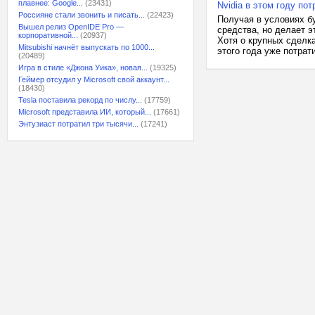
плавнее: Google...
(23431)
Nvidia в этом году по
Россияне стали звонить и писать...
(22423)
Получая в условиях бу
Вышел релиз OpenIDE Pro —
средства, но делает 
корпоративной...
(20937)
Хотя о крупных сделка
Mitsubishi начнёт выпускать по 1000...
этого года уже потрат
(20489)
Игра в стиле «Джона Уика», новая...
(19325)
Геймер отсудил у Microsoft свой аккаунт...
(18430)
Tesla поставила рекорд по числу...
(17759)
Microsoft представила ИИ, который...
(17661)
Энтузиаст потратил три тысячи...
(17241)