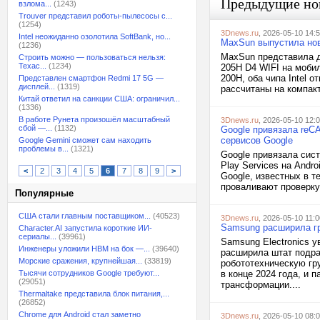
Предыдущие но
взлома...
(1243)
Trouver представил роботы-пылесосы с...
(1254)
3Dnews.ru
, 2026-05-10 14:
Intel неожиданно озолотила SoftBank, но...
MaxSun выпустила нов
(1236)
MaxSun представила д
Строить можно — пользоваться нельзя:
Техас...
(1234)
205H D4 WIFI на мобил
200H, оба чипа Intel о
Представлен смартфон Redmi 17 5G —
дисплей...
(1319)
рассчитаны на компак
Китай ответил на санкции США: ограничил...
(1336)
В работе Рунета произошёл масштабный
3Dnews.ru
, 2026-05-10 12:
сбой —...
(1132)
Google привязала reCA
сервисов Google
Google Gemini сможет сам находить
проблемы в...
(1321)
Google привязала сис
Play Services на Andr
<
2
3
4
5
6
7
8
9
>
Google, известных в 
проваливают проверку н
Популярные
США стали главным поставщиком...
(40523)
3Dnews.ru
, 2026-05-10 11:0
Samsung расширила гр
Character.AI запустила короткие ИИ-
сериалы...
(39961)
Samsung Electronics 
Инженеры уложили HBM на бок —...
(39640)
расширила штат подра
Морские сражения, крупнейшая...
(33819)
робототехническую гру
Тысячи сотрудников Google требуют...
в конце 2024 года, и 
(29051)
трансформации....
Thermaltake представила блок питания,...
(26852)
Chrome для Android стал заметно
3Dnews.ru
, 2026-05-10 08: