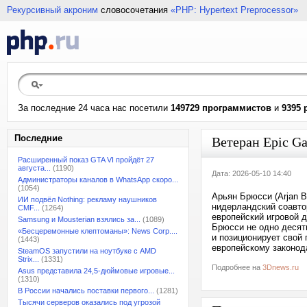
Рекурсивный акроним
словосочетания
«PHP: Hypertext Preprocessor»
За последние 24 часа нас посетили
149729 программистов
и
9395 
Последние
Ветеран Epic Ga
Расширенный показ GTA VI пройдёт 27
августа...
(1190)
Дата: 2026-05-10 14:40
Администраторы каналов в WhatsApp скоро...
(1054)
Арьян Брюсси (Arjan B
ИИ подвёл Nothing: рекламу наушников
нидерландский соавтор
CMF...
(1264)
европейский игровой д
Samsung и Mousterian взялись за...
(1089)
Брюсси не одно десяти
«Бесцеремонные клептоманы»: News Corp....
и позиционирует свой
(1443)
европейскому законод
SteamOS запустили на ноутбуке с AMD
Strix...
(1331)
Подробнее на
3Dnews.ru
Asus представила 24,5-дюймовые игровые...
(1310)
В России начались поставки первого...
(1281)
Тысячи серверов оказались под угрозой