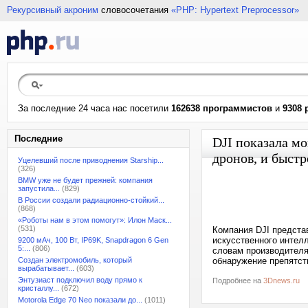
Рекурсивный акроним
словосочетания
«PHP: Hypertext Preprocessor»
За последние 24 часа нас посетили
162638 программистов
и
9308 
Последние
DJI показала м
дронов, и быстр
Уцелевший после приводнения Starship...
(326)
BMW уже не будет прежней: компания
запустила...
(829)
В России создали радиационно-стойкий...
(868)
«Роботы нам в этом помогут»: Илон Маск...
(531)
Компания DJI предста
искусственного интелл
9200 мАч, 100 Вт, IP69K, Snapdragon 6 Gen
5:...
(806)
словам производителя
Создан электромобиль, который
обнаружение препятст
вырабатывает...
(603)
Энтузиаст подключил воду прямо к
Подробнее на
3Dnews.ru
кристаллу...
(672)
Motorola Edge 70 Neo показали до...
(1011)