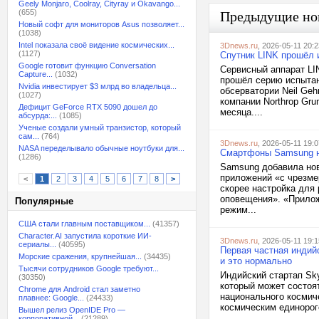
Geely Monjaro, Coolray, Cityray и Okavango...
(655)
Предыдущие но
Новый софт для мониторов Asus позволяет...
(1038)
Intel показала своё видение космических...
3Dnews.ru
, 2026-05-11 20:2
(1127)
Спутник LINK прошёл 
Google готовит функцию Conversation
Сервисный аппарат LIN
Capture...
(1032)
прошёл серию испытан
Nvidia инвестирует $3 млрд во владельца...
обсерватории Neil Geh
(1027)
компании Northrop Gr
Дефицит GeForce RTX 5090 дошел до
месяца....
абсурда:...
(1085)
Ученые создали умный транзистор, который
сам...
(764)
3Dnews.ru
, 2026-05-11 19:0
NASA переделывало обычные ноутбуки для...
Смартфоны Samsung на
(1286)
Samsung добавила нов
приложений «с чрезме
<
1
2
3
4
5
6
7
8
>
скорее настройка для
оповещения». «Прилож
Популярные
режим...
США стали главным поставщиком...
(41357)
Character.AI запустила короткие ИИ-
3Dnews.ru
, 2026-05-11 19:1
сериалы...
(40595)
Первая частная индий
Морские сражения, крупнейшая...
(34435)
и это нормально
Тысячи сотрудников Google требуют...
Индийский стартап Sky
(30350)
который может состоя
Chrome для Android стал заметно
национального космиче
плавнее: Google...
(24433)
космическим единорог
Вышел релиз OpenIDE Pro —
корпоративной...
(21289)