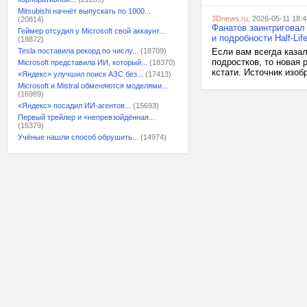
Mitsubishi начнёт выпускать по 1000...
3Dnews.ru
, 2026-05-11 18:4
(20814)
Фанатов заинтриговал 
Геймер отсудил у Microsoft свой аккаунт...
и подробности Half-Life
(18872)
Tesla поставила рекорд по числу...
(18709)
Если вам всегда казал
подростков, то новая 
Microsoft представила ИИ, который...
(18370)
кстати. Источник изобр
«Яндекс» улучшил поиск АЗС без...
(17413)
Microsoft и Mistral обменяются моделями...
(16989)
«Яндекс» посадил ИИ-агентов...
(15693)
Первый трейлер и «непревзойдённая...
(15379)
Учёные нашли способ обрушить...
(14974)