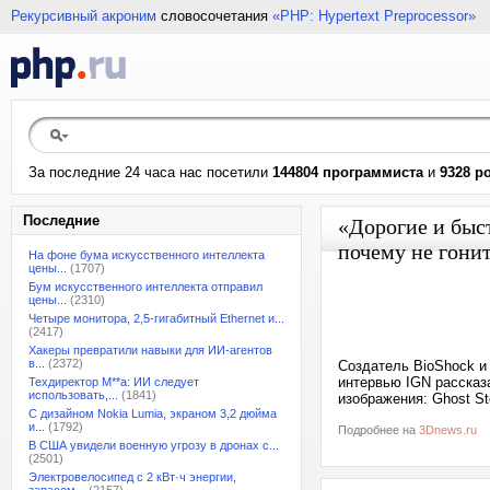
Рекурсивный акроним
словосочетания
«PHP: Hypertext Preprocessor»
За последние 24 часа нас посетили
144804 программиста
и
9328 р
Последние
«Дорогие и быст
почему не гони
На фоне бума искусственного интеллекта
цены...
(1707)
Бум искусственного интеллекта отправил
цены...
(2310)
Четыре монитора, 2,5-гигабитный Ethernet и...
(2417)
Хакеры превратили навыки для ИИ-агентов
в...
(2372)
Создатель BioShock и 
интервью IGN рассказ
Техдиректор M**a: ИИ следует
использовать,...
(1841)
изображения: Ghost S
С дизайном Nokia Lumia, экраном 3,2 дюйма
и...
(1792)
Подробнее на
3Dnews.ru
В США увидели военную угрозу в дронах с...
(2501)
Электровелосипед с 2 кВт·ч энергии,