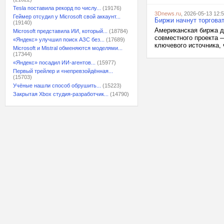
Tesla поставила рекорд по числу...
(19176)
3Dnews.ru
, 2026-05-13 12:
Геймер отсудил у Microsoft свой аккаунт...
Биржи начнут торгов
(19140)
Американская биржа д
Microsoft представила ИИ, который...
(18784)
совместного проекта 
«Яндекс» улучшил поиск АЗС без...
(17689)
ключевого источника, 
Microsoft и Mistral обменяются моделями...
(17344)
«Яндекс» посадил ИИ-агентов...
(15977)
Первый трейлер и «непревзойдённая...
(15703)
Учёные нашли способ обрушить...
(15223)
Закрытая Xbox студия-разработчик...
(14790)