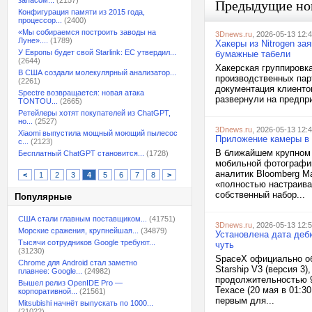
запасом...
(2157)
Предыдущие но
Конфигурация памяти из 2015 года,
процессор...
(2400)
«Мы собираемся построить заводы на
3Dnews.ru
, 2026-05-13 12:
Луне»....
(1789)
Хакеры из Nitrogen за
У Европы будет свой Starlink: ЕС утвердил...
бумажные табели
(2644)
Хакерская группировка
В США создали молекулярный анализатор...
производственных пар
(2261)
документация клиентов
Spectre возвращается: новая атака
развернули на предпр
TONTOU...
(2665)
Ретейлеры хотят покупателей из ChatGPT,
но...
(2527)
3Dnews.ru
, 2026-05-13 12:
Xiaomi выпустила мощный моющий пылесос
Приложение камеры в 
с...
(2123)
В ближайшем крупном 
Бесплатный ChatGPT становится...
(1728)
мобильной фотографи
аналитик Bloomberg М
<
1
2
3
4
5
6
7
8
>
«полностью настраива
собственный набор...
Популярные
США стали главным поставщиком...
(41751)
3Dnews.ru
, 2026-05-13 12:
Морские сражения, крупнейшая...
(34879)
Установлена дата деб
Тысячи сотрудников Google требуют...
чуть
(31230)
SpaceX официально об
Chrome для Android стал заметно
Starship V3 (версия 3
плавнее: Google...
(24982)
продолжительностью 9
Вышел релиз OpenIDE Pro —
Техасе (20 мая в 01:3
корпоративной...
(21561)
первым для...
Mitsubishi начнёт выпускать по 1000...
(21022)