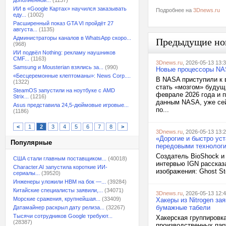
дополненной...
(1137)
ИИ в «Google Картах» научился заказывать
Подробнее на
3Dnews.ru
еду...
(1002)
Расширенный показ GTA VI пройдёт 27
августа...
(1135)
Администраторы каналов в WhatsApp скоро...
Предыдущие но
(968)
ИИ подвёл Nothing: рекламу наушников
CMF...
(1163)
3Dnews.ru
, 2026-05-13 13:
Samsung и Mousterian взялись за...
(990)
Новые процессоры NAS
«Бесцеремонные клептоманы»: News Corp....
В NASA приступили к 
(1322)
стать «мозгом» будущ
SteamOS запустили на ноутбуке с AMD
феврале 2026 года и 
Strix...
(1216)
данным NASA, уже сей
Asus представила 24,5-дюймовые игровые...
по...
(1186)
<
1
2
3
4
5
6
7
8
>
3Dnews.ru
, 2026-05-13 13:
«Дорогие и быстро уст
Популярные
передовыми технолог
Создатель BioShock и 
США стали главным поставщиком...
(40018)
интервью IGN рассказ
Character.AI запустила короткие ИИ-
изображения: Ghost St
сериалы...
(39520)
Инженеры уложили HBM на бок —...
(39284)
Китайские специалисты заявили,...
(34071)
3Dnews.ru
, 2026-05-13 12:
Морские сражения, крупнейшая...
(33409)
Хакеры из Nitrogen за
бумажные табели
Датамайнер раскрыл дату релиза...
(32267)
Тысячи сотрудников Google требуют...
Хакерская группировка
(28387)
производственных пар