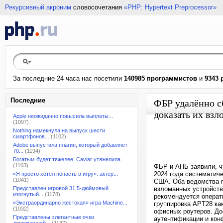
Рекурсивный акроним
словосочетания
«PHP: Hypertext Preprocessor»
За последние 24 часа нас посетили
140985 программистов
и
9343 
Последние
ФБР удалённо с
доказать их взл
Apple неожиданно повысила выплаты...
(1097)
Nothing намекнула на выпуск шести
смартфонов...
(1102)
Adobe выпустила плагин, который добавляет
70...
(1194)
Богатым будет тяжелее: Caviar утяжелила...
(1103)
ФБР и АНБ заявили, чт
2024 года систематич
«Я просто хотел попасть в игру»: актёр...
(1041)
США. Оба ведомства п
Представлен игровой 31,5-дюймовый
взломанных устройств
изогнутый...
(1178)
рекомендуется операт
«Экстраординарно жестокая» игра Machine...
группировка APT28 ка
(1032)
офисных роутеров. До
Представлены элегантные очки
аутентификации и кон