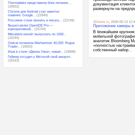
Thermaltake представила блок питания,...
документация клиентов
(26602)
развернули на предпр
Chrome для Android стал заметно
плавнее: Google...
(22849)
Россияне стали звонить и писать...
(22149)
3Dnews.ru
, 2026-05-13 12:
Вышел релиз OpenIDE Pro —
Приложение камеры в 
корпоративной...
(20743)
В ближайшем крупном 
Mitsubishi начнёт выпускать по 1000...
мобильной фотографи
(20244)
аналитик Bloomberg М
Owlcat починила Warhammer 40,000: Rogue
«полностью настраива
Trader...
(19553)
собственный набор...
Игра в стиле «Джона Уика», новая...
(19098)
Геймер отсудил у Microsoft свой аккаунт...
(18163)