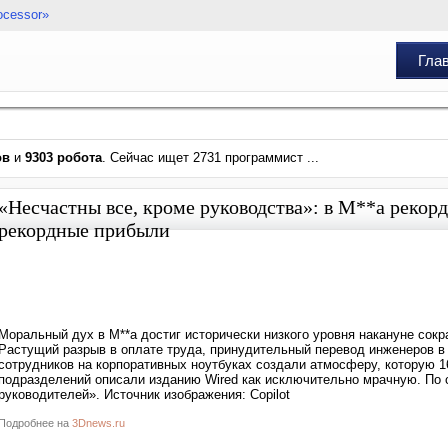
ocessor»
Гла
ов
и
9303 робота
. Сейчас ищет 2731 программист ...
«Несчастны все, кроме руководства»: в M**a рекор
рекордные прибыли
Моральный дух в M**a достиг исторически низкого уровня накануне сокр
Растущий разрыв в оплате труда, принудительный перевод инженеров в
сотрудников на корпоративных ноутбуках создали атмосферу, которую 1
подразделений описали изданию Wired как исключительно мрачную. По сл
руководителей». Источник изображения: Copilot
Подробнее на
3Dnews.ru