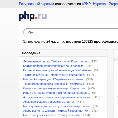
Рекурсивный акроним
словосочетания
«PHP: Hypertext Prepr
За последние 24 часа нас посетили
133925 программист
Последние
Легендарный шутер Quake спустя 30 лет после...
(238)
Кратер найден: южнокорейский зонд первым...
(296)
Испанцы научили один объектив видеть объём —...
(264)
Тактический экшен, масштабные операции и...
(497)
Machenike переводит 17-дюймовые игровые...
(338)
Thunderobot перевела игровые 17-дюймовые...
(495)
Смерть игр на дисках не навредит Capcom —...
(423)
HBM4 и Grok загрузили 4-нм линии Samsung до...
(364)
Астрономы показали самые детальные в истории...
(410)
Apple неожиданно повысила выплаты...
(437)
Nothing намекнула на выпуск шести смартфонов...
(537)
Adobe выпустила плагин, который добавляет 70...
(748)
Богатым будет тяжелее: Caviar утяжелила...
(734)