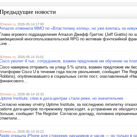
Предыдущие новости
3Dnews.ru
, 2026-05-14 17:09
Amazon отменила MMO по «Властелину колец», но уже взялась за нов
Глава игрового подразделения Amazon Джефф Граттис (Jeff Grattis) по 
амбициозной многопользовательской RPG по мотивам фэнтезийной фран
Line...
3Dnews.ru
, 2026-05-14 15:01
Cisco уволит 4 тыс. сотрудников, взамен предложив им обучение на пл
Cisco намерена отправить на улицу 5 % штата, взамен предложив им бе
платформе Cisco U в течение года после увольнения, сообщает The Regi
Robbins), опубликовавшего в социальных сетях пост, озаглавленный «Наш 
финансового...
3Dnews.ru
, 2026-05-14 15:33
Uptime Institute: сбои в дата-центрах стали реже, но значительнее
Согласно новому отчёту Uptime Institute, за последнюю пятилетку отка
работе дата-центров по-прежнему происходят, а устранение их обходитс
больше, сообщает The Register. Согласно докладу, половина опрошенны
отметили...
3Dnews.ru
, 2026-05-14 15:22
Apple открыла iPhone для сторонних наушников и часов — но только в о