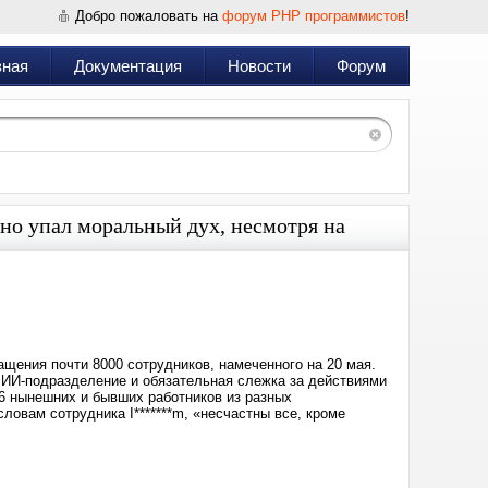
Добро пожаловать на
форум PHP программистов
!
вная
Документация
Новости
Форум
дно упал моральный дух, несмотря на
Дата:
2026-
05-
14
18:04
ащения почти 8000 сотрудников, намеченного на 20 мая.
 ИИ-подразделение и обязательная слежка за действиями
6 нынешних и бывших работников из разных
овам сотрудника I*******m, «несчастны все, кроме