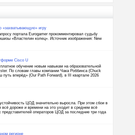
ую «захватывающую» игру
запросу портала Eurogamer прокомментировал судьбу
шизы «Властелин колец». Источник изображения: New
атформе Cisco U
сплатное обучение новым навыкам на образовательной
ster. По словам главы компании Чака Роббинса (Chuck
путь вперёд» (Our Path Forward), в III квартале 2026
зоустойчивость ЦОД значительно выросла. При этом сбои в
я всё дороже и времени на это уходит в среднем всё
х представителей операторов ЦОД за последние три года
дном регионе