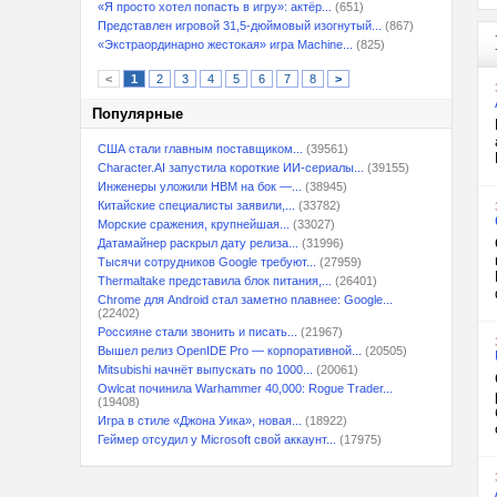
«Я просто хотел попасть в игру»: актёр...
(651)
Представлен игровой 31,5-дюймовый изогнутый...
(867)
«Экстраординарно жестокая» игра Machine...
(825)
<
1
2
3
4
5
6
7
8
>
Популярные
США стали главным поставщиком...
(39561)
Character.AI запустила короткие ИИ-сериалы...
(39155)
Инженеры уложили HBM на бок —...
(38945)
Китайские специалисты заявили,...
(33782)
Морские сражения, крупнейшая...
(33027)
Датамайнер раскрыл дату релиза...
(31996)
Тысячи сотрудников Google требуют...
(27959)
Thermaltake представила блок питания,...
(26401)
Chrome для Android стал заметно плавнее: Google...
(22402)
Россияне стали звонить и писать...
(21967)
Вышел релиз OpenIDE Pro — корпоративной...
(20505)
Mitsubishi начнёт выпускать по 1000...
(20061)
Owlcat починила Warhammer 40,000: Rogue Trader...
(19408)
Игра в стиле «Джона Уика», новая...
(18922)
Геймер отсудил у Microsoft свой аккаунт...
(17975)