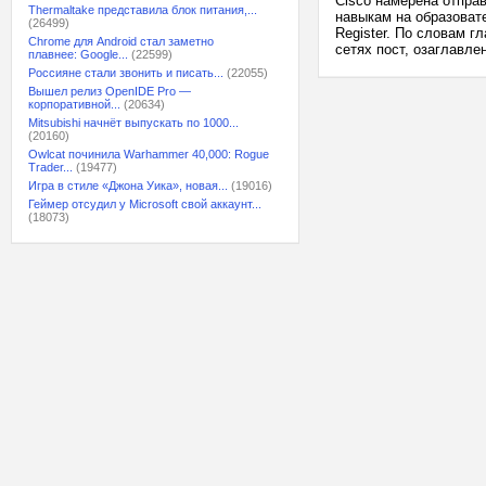
Cisco намерена отпра
Thermaltake представила блок питания,...
навыкам на образоват
(26499)
Register. По словам г
Chrome для Android стал заметно
сетях пост, озаглавлен
плавнее: Google...
(22599)
Россияне стали звонить и писать...
(22055)
Вышел релиз OpenIDE Pro —
корпоративной...
(20634)
Mitsubishi начнёт выпускать по 1000...
(20160)
Owlcat починила Warhammer 40,000: Rogue
Trader...
(19477)
Игра в стиле «Джона Уика», новая...
(19016)
Геймер отсудил у Microsoft свой аккаунт...
(18073)