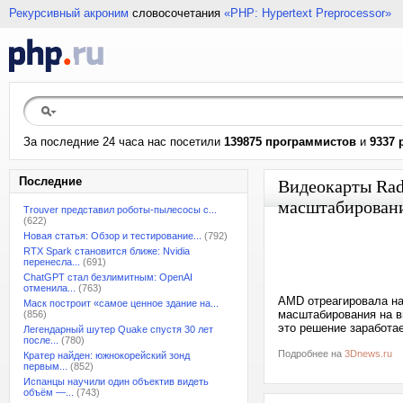
Рекурсивный акроним
словосочетания
«PHP: Hypertext Preprocessor»
За последние 24 часа нас посетили
139875 программистов
и
9337 
Последние
Видеокарты Rad
масштабирован
Trouver представил роботы-пылесосы с...
(622)
Новая статья: Обзор и тестирование...
(792)
RTX Spark становится ближе: Nvidia
перенесла...
(691)
ChatGPT стал безлимитным: OpenAI
отменила...
(763)
AMD отреагировала на
Маск построит «самое ценное здание на...
масштабирования на в
(856)
это решение заработа
Легендарный шутер Quake спустя 30 лет
после...
(780)
Подробнее на
3Dnews.ru
Кратер найден: южнокорейский зонд
первым...
(852)
Испанцы научили один объектив видеть
объём —...
(743)