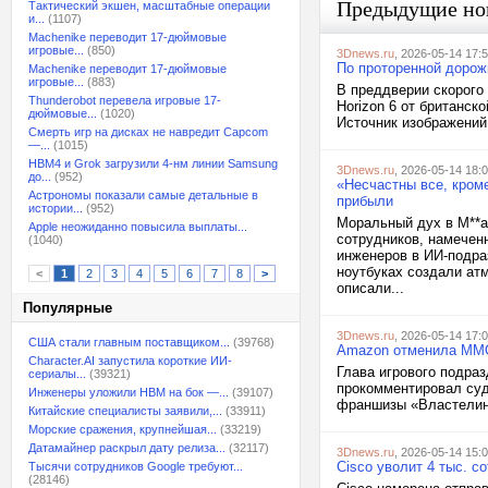
Предыдущие но
Тактический экшен, масштабные операции
и...
(1107)
Machenike переводит 17-дюймовые
игровые...
(850)
3Dnews.ru
, 2026-05-14 17:
По проторенной дорожк
Machenike переводит 17-дюймовые
игровые...
(883)
В преддверии скорого
Thunderobot перевела игровые 17-
Horizon 6 от британск
дюймовые...
(1020)
Источник изображений
Смерть игр на дисках не навредит Capcom
—...
(1015)
HBM4 и Grok загрузили 4-нм линии Samsung
3Dnews.ru
, 2026-05-14 18:
до...
(952)
«Несчастны все, кром
Астрономы показали самые детальные в
прибыли
истории...
(952)
Моральный дух в M**a
Apple неожиданно повысила выплаты...
сотрудников, намечен
(1040)
инженеров в ИИ-подра
ноутбуках создали ат
<
1
2
3
4
5
6
7
8
>
описали...
Популярные
3Dnews.ru
, 2026-05-14 17:
США стали главным поставщиком...
(39768)
Amazon отменила MMO 
Character.AI запустила короткие ИИ-
Глава игрового подраз
сериалы...
(39321)
прокомментировал суд
Инженеры уложили HBM на бок —...
(39107)
франшизы «Властелин 
Китайские специалисты заявили,...
(33911)
Морские сражения, крупнейшая...
(33219)
Датамайнер раскрыл дату релиза...
(32117)
3Dnews.ru
, 2026-05-14 15:
Cisco уволит 4 тыс. 
Тысячи сотрудников Google требуют...
(28146)