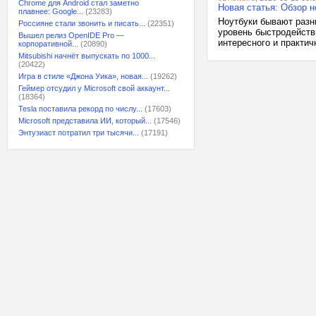
Chrome для Android стал заметно
Новая статья: Обзор но
плавнее: Google...
(23283)
Ноутбуки бывают разн
Россияне стали звонить и писать...
(22351)
уровень быстродействи
Вышел релиз OpenIDE Pro —
интересного и практичн
корпоративной...
(20890)
Mitsubishi начнёт выпускать по 1000...
(20422)
Игра в стиле «Джона Уика», новая...
(19262)
Геймер отсудил у Microsoft свой аккаунт...
(18364)
Tesla поставила рекорд по числу...
(17603)
Microsoft представила ИИ, который...
(17546)
Энтузиаст потратил три тысячи...
(17191)