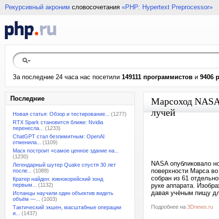
Рекурсивный акроним
словосочетания
«PHP: Hypertext Preprocessor»
За последние 24 часа нас посетили
149111 программистов
и
9406 
Последние
Марсоход NASA 
лучей
Новая статья: Обзор и тестирование...
(1277)
RTX Spark становится ближе: Nvidia
перенесла...
(1233)
ChatGPT стал безлимитным: OpenAI
отменила...
(1109)
Маск построит «самое ценное здание на...
(1230)
NASA опубликовало но
Легендарный шутер Quake спустя 30 лет
поверхности Марса во 
после...
(1089)
собран из 61 отдельн
Кратер найден: южнокорейский зонд
первым...
(1132)
руке аппарата. Изобр
давая учёным пищу д
Испанцы научили один объектив видеть
объём —...
(1003)
Подробнее на
3Dnews.ru
Тактический экшен, масштабные операции
и...
(1437)