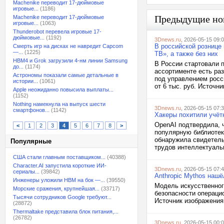
Machenike переводит 17-дюймовые
игровые...
(1186)
Предыдущие но
Machenike переводит 17-дюймовые
игровые...
(1063)
Thunderobot перевела игровые 17-
дюймовые...
(1192)
3Dnews.ru
, 2026-05-15 09:
В российской рознице 
Смерть игр на дисках не навредит Capcom
—...
(1225)
ТВ», а также без них
HBM4 и Grok загрузили 4-нм линии Samsung
В России стартовали п
до...
(1174)
ассортименте есть ра
Астрономы показали самые детальные в
под управлением росс
истории...
(1061)
от 6 тыс. руб. Источни
Apple неожиданно повысила выплаты...
(1152)
Nothing намекнула на выпуск шести
3Dnews.ru
, 2026-05-15 07:
смартфонов...
(1142)
Хакеры похитили учёт
OpenAI подтвердила, 
<
1
2
3
4
5
6
7
8
>
популярную библиотек
обнаружила свидетель
Популярные
трудов интеллектуальн
США стали главным поставщиком...
(40388)
Character.AI запустила короткие ИИ-
3Dnews.ru
, 2026-05-15 07:
сериалы...
(39842)
Anthropic Mythos наш
Инженеры уложили HBM на бок —...
(39550)
Модель искусственног
Морские сражения, крупнейшая...
(33717)
безопасности операцио
Тысячи сотрудников Google требуют...
Источник изображения
(28872)
Thermaltake представила блок питания,...
(26782)
3Dnews.ru
, 2026-05-15 00: