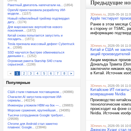
(1079)
Предыдущие но
Ракетный двигатель напечатали на...
(1854)
OpenAI приостановила разработку ИИ-
модели...
(1157)
3Dnews.ru
, 2026-05-16 11:0
Apple тестирует произ
Новый геймплейный трейлер подтвердил
дату...
(1174)
Ранее в этом месяце 
Для марсианских вертолётов нового
в сторону от TSMC, ра
поколения...
(1872)
информацию подтвердил
Китай снова попытается запустить и
посадить...
(1871)
Tesla признала массовый дефект Cybertruck
3Dnews.ru
, 2026-05-16 11:0
и...
(2098)
Китай и США не заклю
SSD научатся быстрее обмениваться
акций производителей
данными с...
(1252)
Акции мировых произв
Огромная ракета Starship S40 стала
Дональда Трампа (Dona
серьезной...
(1199)
заключили никаких кру
в Китай. Источник изоб
<
1
2
3
4
5
6
7
8
>
Популярные
3Dnews.ru
, 2026-05-16 11:0
Китайские ИТ-гиганты
США стали главным поставщиком...
(40886)
возвращение Nvidia
Character.AI запустила короткие ИИ-
Производство китайск
сериалы...
(40234)
технологические комп
Инженеры уложили HBM на бок —...
(39883)
происходит на фоне с
Морские сражения, крупнейшая...
(34085)
Nvidia. Источник изобр
Тысячи сотрудников Google требуют...
(29599)
Chrome для Android стал заметно
3Dnews.ru
, 2026-05-16 10:
плавнее: Google...
(23846)
Дженсен Хуанг стал г