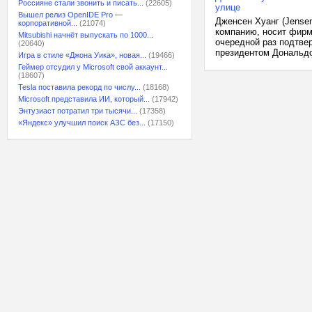
Россияне стали звонить и писать...
(22605)
улице
Вышел релиз OpenIDE Pro —
Дженсен Хуанг (Jense
корпоративной...
(21074)
компанию, носит фирм
Mitsubishi начнёт выпускать по 1000...
очередной раз подтвер
(20640)
президентом Дональдом
Игра в стиле «Джона Уика», новая...
(19466)
Геймер отсудил у Microsoft свой аккаунт...
(18607)
Tesla поставила рекорд по числу...
(18168)
Microsoft представила ИИ, который...
(17942)
Энтузиаст потратил три тысячи...
(17358)
«Яндекс» улучшил поиск АЗС без...
(17150)