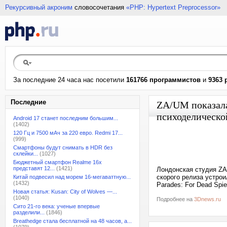
Рекурсивный акроним
словосочетания
«PHP: Hypertext Preprocessor»
За последние 24 часа нас посетили
161766 программистов
и
9363 
Последние
ZA/UM показала
психоделическо
Android 17 станет последним большим...
(1402)
120 Гц и 7500 мАч за 220 евро. Redmi 17...
(999)
Смартфоны будут снимать в HDR без
склейки...
(1027)
Бюджетный смартфон Realme 16x
представят 12...
(1421)
Лондонская студия ZA
скорого релиза устро
Китай подвесил над морем 16-мегаваттную...
(1432)
Parades: For Dead Spi
Новая статья: Kusan: City of Wolves —...
(1040)
Подробнее на
3Dnews.ru
Сито 21-го века: ученые впервые
разделили...
(1846)
Breathedge стала бесплатной на 48 часов, а...