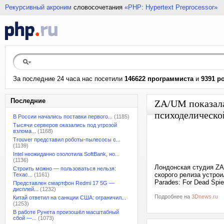
Рекурсивный акроним
словосочетания
«PHP: Hypertext Preprocessor»
За последние 24 часа нас посетили
146622 программиста
и
9391 р
Последние
ZA/UM показала
психоделическо
В России начались поставки первого...
(1185)
Тысячи серверов оказались под угрозой
взлома...
(1168)
Trouver представил роботы-пылесосы с...
(1139)
Intel неожиданно озолотила SoftBank, но...
(1136)
Лондонская студия ZA
Строить можно — пользоваться нельзя:
скорого релиза устро
Техас...
(1161)
Parades: For Dead Spi
Представлен смартфон Redmi 17 5G —
дисплей...
(1232)
Подробнее на
3Dnews.ru
Китай ответил на санкции США: ограничил...
(1253)
В работе Рунета произошёл масштабный
сбой —...
(1073)