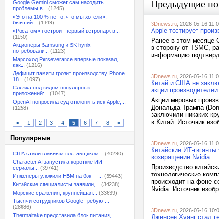
Предыдущие но
Google Gemini сможет сам находить
проблемы в...
(1245)
«Это на 100 % не то, что мы хотели»:
бывший...
(1349)
3Dnews.ru
, 2026-05-16 11:0
Apple тестирует произ
«Росатом» построит первый ветропарк в...
(1150)
Ранее в этом месяце 
Акционеры Samsung и SK hynix
в сторону от TSMC, ра
потребовали...
(1123)
информацию подтвердил
Марсоход Perseverance впервые показал,
как...
(1216)
Дефицит памяти грозит производству iPhone
3Dnews.ru
, 2026-05-16 11:0
18...
(1097)
Китай и США не заклю
Слежка под видом популярных
акций производителей
приложений:...
(1047)
Акции мировых произв
OpenAI попросила суд отклонить иск Apple,...
Дональда Трампа (Dona
(1258)
заключили никаких кру
в Китай. Источник изоб
<
1
2
3
4
5
6
7
8
>
Популярные
3Dnews.ru
, 2026-05-16 11:0
Китайские ИТ-гиганты
США стали главным поставщиком...
(40290)
возвращение Nvidia
Character.AI запустила короткие ИИ-
Производство китайск
сериалы...
(39741)
технологические комп
Инженеры уложили HBM на бок —...
(39443)
происходит на фоне с
Китайские специалисты заявили,...
(34238)
Nvidia. Источник изобр
Морские сражения, крупнейшая...
(33639)
Тысячи сотрудников Google требуют...
(28686)
3Dnews.ru
, 2026-05-16 10:
Thermaltake представила блок питания,...
Дженсен Хуанг стал г