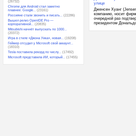
(26732)
улице
Chrome для Android стал заметно
Дженсен Хуанг (Jense
плавнее: Google...
(23161)
компанию, носит фирм
Россияне стали звонить и писать...
(22286)
очередной раз подтвер
Вышел релиз OpenIDE Pro —
президентом Дональдом
корпоративной...
(20835)
Mitsubishi начнёт выпускать по 1000...
(20372)
Игра в стиле «Джона Уика», новая...
(19208)
Геймер отсудил у Microsoft свой аккаунт...
(18310)
Tesla поставила рекорд по числу...
(17492)
Microsoft представила ИИ, который...
(17455)