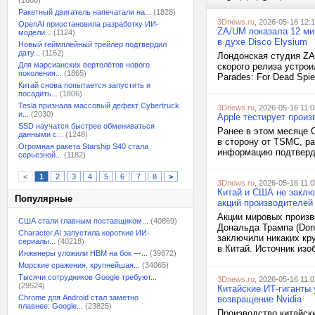
(1060)
Ракетный двигатель напечатали на...
(1828)
3Dnews.ru
, 2026-05-16 12:
OpenAI приостановила разработку ИИ-
ZA/UM показала 12 ми
модели...
(1124)
в духе Disco Elysium
Новый геймплейный трейлер подтвердил
дату...
(1162)
Лондонская студия ZA
Для марсианских вертолётов нового
скорого релиза устро
поколения...
(1865)
Parades: For Dead Spie
Китай снова попытается запустить и
посадить...
(1806)
Tesla признала массовый дефект Cybertruck
3Dnews.ru
, 2026-05-16 11:0
и...
(2030)
Apple тестирует произ
SSD научатся быстрее обмениваться
Ранее в этом месяце 
данными с...
(1248)
в сторону от TSMC, ра
Огромная ракета Starship S40 стала
информацию подтвердил
серьезной...
(1182)
<
1
2
3
4
5
6
7
8
>
3Dnews.ru
, 2026-05-16 11:0
Китай и США не заклю
Популярные
акций производителей
Акции мировых произв
США стали главным поставщиком...
(40869)
Дональда Трампа (Dona
Character.AI запустила короткие ИИ-
заключили никаких кру
сериалы...
(40218)
в Китай. Источник изоб
Инженеры уложили HBM на бок —...
(39872)
Морские сражения, крупнейшая...
(34065)
Тысячи сотрудников Google требуют...
3Dnews.ru
, 2026-05-16 11:0
(29524)
Китайские ИТ-гиганты
Chrome для Android стал заметно
возвращение Nvidia
плавнее: Google...
(23825)
Производство китайск