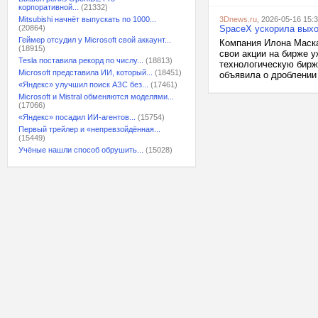
корпоративной...
(21332)
Mitsubishi начнёт выпускать по 1000...
3Dnews.ru
, 2026-05-16 15:
(20864)
SpaceX ускорила выхо
Геймер отсудил у Microsoft свой аккаунт...
Компания Илона Маска
(18915)
свои акции на бирже 
Tesla поставила рекорд по числу...
(18813)
технологическую бирж
Microsoft представила ИИ, который...
(18451)
объявила о дроблении 
«Яндекс» улучшил поиск АЗС без...
(17461)
Microsoft и Mistral обменяются моделями...
(17066)
«Яндекс» посадил ИИ-агентов...
(15754)
Первый трейлер и «непревзойдённая...
(15449)
Учёные нашли способ обрушить...
(15028)