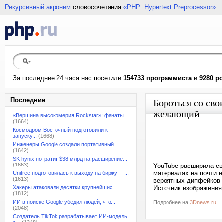
Рекурсивный акроним
словосочетания
«PHP: Hypertext Preprocessor»
За последние 24 часа нас посетили
154733 программиста
и
9280 р
Последние
Бороться со св
желающий
«Вершина высокомерия Rockstar»: фанаты...
(1664)
Космодром Восточный подготовили к
запуску...
(1668)
Инженеры Google создали портативный...
(1642)
SK hynix потратит $38 млрд на расширение...
(1663)
YouTube расширила св
материалах на почти 
Unitree подготовилась к выходу на биржу —...
(1613)
вероятных дипфейков 
Хакеры атаковали десятки крупнейших...
Источник изображения:
(1812)
ИИ в поиске Google убедил людей, что...
Подробнее на
3Dnews.ru
(2048)
Создатель TikTok разрабатывает ИИ-модель