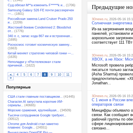
с...
(1348)
Суд обязал M**a изменить F******k и...
(1706)
Предыдущие но
Samsung Galaxy S26 FE почти рассекречен
—...
(1801)
Российская замена Land Cruiser Prado 250
3Dnews.ru
, 2026-05-16 15:
и...
(2209)
Солнечная энергетика
Жестокий боевик Condemned 2: Bloodshot
Из-за загрязнения во
от...
(1776)
панелей, установили и
340 л. с, запас хода 867 км и встроенная...
аэрозольное загрязне
(1695)
соответствует 111 ТВт·
Роскосмос готовит космическую замену...
(1663)
Китай меняет стратегию чиповой гонки —...
3Dnews.ru
, 2026-05-16 15:
(1635)
XBOX, а не Xbox: Micr
Неполадки у «Ростелекома» стали
Microsoft провела реб
причиной...
(1622)
писаться только загл
(Asha Sharma) провела
<
4
5
6
7
8
9
10
11
>
предпочтительнее: «X
Jonathan...
Популярные
3Dnews.ru
, 2026-05-16 15:
США стали главным поставщиком...
(41445)
С 1 июня в России вп
Character.AI запустила короткие ИИ-
операторов связи
сериалы...
(40665)
Минцифры объявило о 
Морские сражения, крупнейшая...
(34509)
связи. Как сообщает 
Тысячи сотрудников Google требуют...
(30512)
рабочей группы по об
сфере лицензирования
Chrome для Android стал заметно
плавнее: Google...
(24551)
связано...
Вышел релиз OpenIDE Pro —