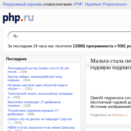
Рекурсивный акроним
словосочетания
«PHP: Hypertext Preprocessor»
За последние 24 часа нас посетили
133002 программиста
и
9301 р
Последние
Мальта стала пе
годовую подпис
Легендарный шутер Quake спустя 30 лет
после...
(208)
Кратер найден: южнокорейский зонд
первым...
(284)
Испанцы научили один объектив видеть
объём —...
(251)
Тактический экшен, масштабные операции
и...
(482)
OpenAI подписала сог
бесплатный годовой д
Machenike переводит 17-дюймовые
игровые...
(326)
Источник изображения:
Thunderobot перевела игровые 17-
дюймовые...
(488)
Подробнее на
3Dnews.ru
Смерть игр на дисках не навредит Capcom
—...
(412)
HBM4 и Grok загрузили 4-нм линии Samsung