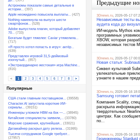
до...
(357)
Предыдущие но
Астрономы показали самые детальные в
истории...
(397)
Apple неожиданно повысила выплаты...
(427)
3Dnews.ru
, 2026-05-17 07:
Независимые тесты вы
Nothing намекнула на выпуск шести
смартфонов...
(528)
аудита кода до визуал
Adobe выпустила плагин, который добавляет
ИИ-модель Mythos ком
70...
(733)
программных уязвимос
Богатым будет тяжелее: Caviar утяжелила...
XBOW, которая разраб
(717)
независимых тестов My
«Я просто хотел попасть в игру»: актёр...
(639)
Представлен игровой 31,5-дюймовый
3Dnews.ru
, 2026-05-17 00:
изогнутый...
(857)
Новая статья: Subnau
«Экстраординарно жестокая» игра Machine...
Сиквел культовой Subn
(816)
увлекательные приклю
узнаете в нашем пред
<
1
2
3
4
5
6
7
8
>
Популярные
3Dnews.ru
, 2026-05-16 18:
Samsung готовит пета
США стали главным поставщиком...
(39558)
Компания Scality, сп
Character.AI запустила короткие ИИ-
раскрыла информацию 
сериалы...
(39151)
твердотельных Nearli
Инженеры уложили HBM на бок —...
(38945)
центрах. Как сообщает
Китайские специалисты заявили,...
(33780)
по...
Морские сражения, крупнейшая...
(33021)
Датамайнер раскрыл дату релиза...
(31995)
Тысячи сотрудников Google требуют...
3Dnews.ru
, 2026-05-16 18:
(27957)
Геоинженеры Stardust