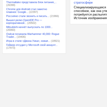
Thermaltake представила блок питания,...
стратосфере
(26399)
Специализирующаяся н
Chrome для Android стал заметно
способное, как она ут
плавнее: Google...
(22397)
потребуется распылят
Россияне стали звонить и писать...
(21966)
Источник изображения: 
Вышел релиз OpenIDE Pro —
корпоративной...
(20502)
Mitsubishi начнёт выпускать по 1000...
(20060)
Owlcat починила Warhammer 40,000: Rogue
Trader...
(19406)
Игра в стиле «Джона Уика», новая...
(18921)
Геймер отсудил у Microsoft свой аккаунт...
(17973)