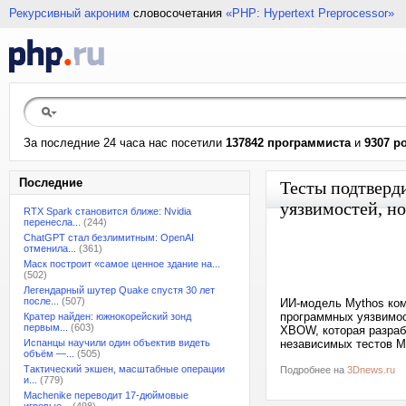
Рекурсивный акроним
словосочетания
«PHP: Hypertext Preprocessor»
За последние 24 часа нас посетили
137842 программиста
и
9307 р
Последние
Тесты подтверд
уязвимостей, но
RTX Spark становится ближе: Nvidia
перенесла...
(244)
ChatGPT стал безлимитным: OpenAI
отменила...
(361)
Маск построит «самое ценное здание на...
(502)
Легендарный шутер Quake спустя 30 лет
после...
(507)
ИИ-модель Mythos ком
программных уязвимос
Кратер найден: южнокорейский зонд
первым...
(603)
XBOW, которая разраб
Испанцы научили один объектив видеть
независимых тестов My
объём —...
(505)
Тактический экшен, масштабные операции
Подробнее на
3Dnews.ru
и...
(779)
Machenike переводит 17-дюймовые