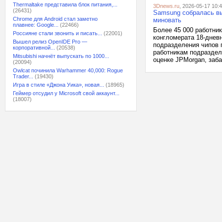
Thermaltake представила блок питания,...
3Dnews.ru
, 2026-05-17 10:
(26431)
Samsung собралась вы
Chrome для Android стал заметно
миновать
плавнее: Google...
(22466)
Более 45 000 работник
Россияне стали звонить и писать...
(22001)
конгломерата 18-днев
Вышел релиз OpenIDE Pro —
подразделения чипов 
корпоративной...
(20538)
работникам подраздел
Mitsubishi начнёт выпускать по 1000...
оценке JPMorgan, заба
(20094)
Owlcat починила Warhammer 40,000: Rogue
Trader...
(19430)
Игра в стиле «Джона Уика», новая...
(18965)
Геймер отсудил у Microsoft свой аккаунт...
(18007)