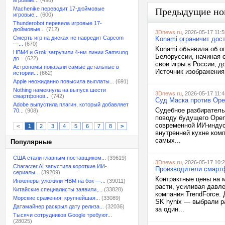
игровые...
(498)
Machenike переводит 17-дюймовые
Предыдущие но
игровые...
(600)
Thunderobot перевела игровые 17-
дюймовые...
(712)
3Dnews.ru
, 2026-05-17 11:5
Смерть игр на дисках не навредит Capcom
Konami ограничит дос
—...
(670)
Konami объявила об о
HBM4 и Grok загрузили 4-нм линии Samsung
Белоруссии, начиная с
до...
(622)
свои игры в России, 
Астрономы показали самые детальные в
Источник изображения: 
истории...
(662)
Apple неожиданно повысила выплаты...
(691)
Nothing намекнула на выпуск шести
3Dnews.ru
, 2026-05-17 11:4
смартфонов...
(742)
Суд Маска против Ope
Adobe выпустила плагин, который добавляет
Судебное разбиратель
70...
(908)
поводу будущего Open
современной ИИ-индус
<
1
2
3
4
5
6
7
8
>
внутренней кухне комп
самых...
Популярные
США стали главным поставщиком...
(39619)
3Dnews.ru
, 2026-05-17 10:
Character.AI запустила короткие ИИ-
Производители смартф
сериалы...
(39209)
Контрактные цены на 
Инженеры уложили HBM на бок —...
(39011)
расти, усиливая давл
Китайские специалисты заявили,...
(33828)
компания TrendForce.
Морские сражения, крупнейшая...
(33089)
SK hynix — выбрали р
Датамайнер раскрыл дату релиза...
(32036)
за один...
Тысячи сотрудников Google требуют...
(28025)