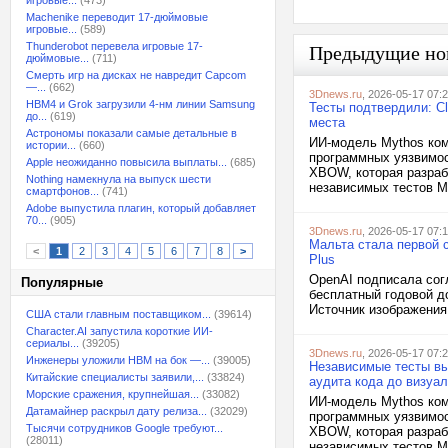
игровые...
(473)
Machenike переводит 17-дюймовые
игровые...
(589)
Thunderobot перевела игровые 17-
Предыдущие но
дюймовые...
(711)
Смерть игр на дисках не навредит Capcom
—...
(662)
3Dnews.ru
, 2026-05-17 07:
HBM4 и Grok загрузили 4-нм линии Samsung
Тесты подтвердили: Cl
до...
(619)
места
Астрономы показали самые детальные в
ИИ-модель Mythos ком
истории...
(660)
программных уязвимос
Apple неожиданно повысила выплаты...
(685)
XBOW, которая разраб
Nothing намекнула на выпуск шести
независимых тестов My
смартфонов...
(741)
Adobe выпустила плагин, который добавляет
70...
(905)
3Dnews.ru
, 2026-05-17 07:
Мальта стала первой 
<
1
2
3
4
5
6
7
8
>
Plus
OpenAI подписала сог
Популярные
бесплатный годовой д
Источник изображения: 
США стали главным поставщиком...
(39614)
Character.AI запустила короткие ИИ-
сериалы...
(39205)
3Dnews.ru
, 2026-05-17 07:
Инженеры уложили HBM на бок —...
(39005)
Независимые тесты вы
Китайские специалисты заявили,...
(33824)
аудита кода до визуал
Морские сражения, крупнейшая...
(33082)
ИИ-модель Mythos ком
Датамайнер раскрыл дату релиза...
(32029)
программных уязвимос
Тысячи сотрудников Google требуют...
XBOW, которая разраб
(28011)
независимых тестов My