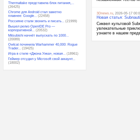
Thermaltake представила блок питания,...
(26425)
Chrome для Android стал заметно
3Dnews.ru
, 2026-05-17 00:
плавнее: Google...
(22458)
Новая статья: Subnau
Россияне стали звонить и писать...
(21999)
Сиквел культовой Subn
Вышел релиз OpenIDE Pro —
увлекательные приклю
корпоративной...
(20532)
узнаете в нашем пред
Mitsubishi начнёт выпускать по 1000...
(20089)
Owlcat починила Warhammer 40,000: Rogue
Trader...
(19425)
Игра в стиле «Джона Уика», новая...
(18961)
Геймер отсудил у Microsoft свой аккаунт...
(18002)