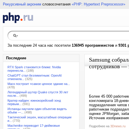
Рекурсивный акроним
словосочетания
«PHP: Hypertext Preprocessor»
За последние 24 часа нас посетили
136945 программистов
и
9301 
Последние
Samsung собрал
сотрудников — 
RTX Spark становится ближе: Nvidia
перенесла...
(188)
ChatGPT стал безлимитным: OpenAI
отменила...
(325)
Маск построит «самое ценное здание на...
(478)
Легендарный шутер Quake спустя 30 лет
после...
(499)
Более 45 000 работник
конгломерата 18-днев
Кратер найден: южнокорейский зонд
первым...
(591)
подразделения чипов 
Испанцы научили один объектив видеть
работникам подраздел
объём —...
(498)
оценке JPMorgan, заб
Тактический экшен, масштабные операции
Источник изображения:
и...
(770)
Machenike переводит 17-дюймовые
Подробнее на
3Dnews.ru