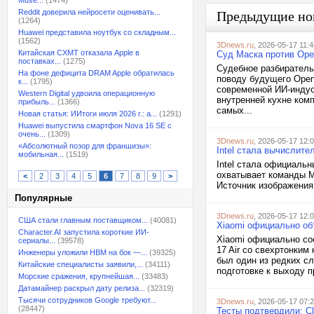
Muse...
(1474)
Reddit доверила нейросети оценивать...
Предыдущие но
(1264)
Huawei представила ноутбук со складным...
(1562)
3Dnews.ru
, 2026-05-17 11:4
Китайская CXMT отказала Apple в
Суд Маска против Ope
поставках...
(1275)
Судебное разбиратель
На фоне дефицита DRAM Apple обратилась
поводу будущего Open
к...
(1795)
современной ИИ-индус
Western Digital удвоила операционную
внутренней кухне комп
прибыль...
(1366)
самых...
Новая статья: ИИтоги июля 2026 г.: а...
(1291)
Huawei выпустила смартфон Nova 16 SE с
очень...
(1309)
3Dnews.ru
, 2026-05-17 12:
«Абсолютный позор для франшизы»:
Intel стала вычислит
мобильная...
(1519)
Intel стала официаль
охватывает команды Mc
<
2
3
4
5
6
7
8
9
>
Источник изображения
Популярные
3Dnews.ru
, 2026-05-17 12:
США стали главным поставщиком...
(40081)
Xiaomi официально объ
Character.AI запустила короткие ИИ-
Xiaomi официально со
сериалы...
(39578)
17 Air со свехртонким
Инженеры уложили HBM на бок —...
(39325)
был один из редких с
Китайские специалисты заявили,...
(34111)
подготовке к выходу п
Морские сражения, крупнейшая...
(33483)
Датамайнер раскрыл дату релиза...
(32319)
Тысячи сотрудников Google требуют...
3Dnews.ru
, 2026-05-17 07:
(28447)
Тесты подтвердили: Cl