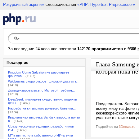
Рекурсивный акроним
словосочетания
«PHP: Hypertext Preprocessor»
За последние 24 часа нас посетили
142170 программистов
и
9366 
Последние
Глава Samsung и
которая пока не
Kingdom Come Salvation не разочарует
фанатов...
(1507)
Wildberries скоро откроет широкий доступ к...
(1418)
Долицензировались: с Microsoft требуют...
(1210)
DeepSeek планирует существенно поднять
цены...
(1487)
Председатель Samsung
всему миру на фоне т
Разработка китайского ролевого боевика...
(1374)
южнокорейского чипме
Квартальная выручка Sandisk выросла почти
участие в стачке могу
в...
(1424)
Сразу несколько ведущих разработчиков
Подробнее на
3Dnews.ru
ИИ...
(1482)
M**a выпустила собственного ИИ-агента