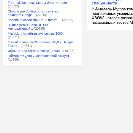
Thermaltake представила блок питания,...
слабые места
(26632)
ИИ-модель Mythos ком
Chrome для Android стал заметно
программных уязвимос
плавнее: Google...
(22919)
XBOW, которая разраб
Россияне стали звонить и писать...
(22180)
независимых тестов My
Вышел релиз OpenIDE Pro —
корпоративной...
(20765)
Mitsubishi начнёт выпускать по 1000...
(20271)
Owlcat починила Warhammer 40,000: Rogue
Trader...
(19581)
Игра в стиле «Джона Уика», новая...
(19123)
Геймер отсудил у Microsoft свой аккаунт...
(18196)