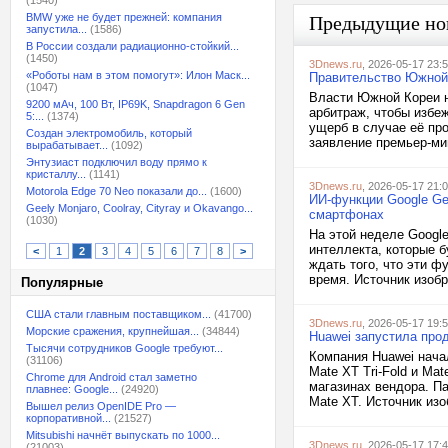
(1540)
BMW уже не будет прежней: компания
Предыдущие но
запустила...
(1586)
В России создали радиационно-стойкий...
(1450)
3Dnews.ru
, 2026-05-17 23:
«Роботы нам в этом помогут»: Илон Маск...
Правительство Южной 
(1047)
Власти Южной Кореи н
9200 мАч, 100 Вт, IP69K, Snapdragon 6 Gen
арбитраж, чтобы избеж
5:...
(1374)
ущерб в случае её пр
Создан электромобиль, который
заявление премьер-ми
вырабатывает...
(1092)
Энтузиаст подключил воду прямо к
кристаллу...
(1141)
3Dnews.ru
, 2026-05-17 21:
Motorola Edge 70 Neo показали до...
(1600)
ИИ-функции Google Gem
Geely Monjaro, Coolray, Cityray и Okavango...
смартфонах
(1030)
На этой неделе Google
интеллекта, которые 
<
1
2
3
4
5
6
7
8
>
ждать того, что эти ф
время. Источник изобр
Популярные
США стали главным поставщиком...
(41700)
3Dnews.ru
, 2026-05-17 19:
Морские сражения, крупнейшая...
(34844)
Huawei запустила про
Тысячи сотрудников Google требуют...
Компания Huawei нача
(31106)
Mate XT Tri-Fold и Ma
Chrome для Android стал заметно
магазинах вендора. П
плавнее: Google...
(24920)
Mate XT. Источник изо
Вышел релиз OpenIDE Pro —
корпоративной...
(21527)
Mitsubishi начнёт выпускать по 1000...
3Dnews.ru
, 2026-05-17 17:
(21003)