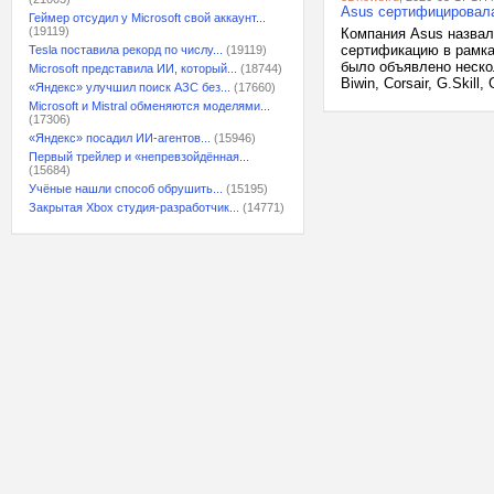
Asus сертифицировал
Геймер отсудил у Microsoft свой аккаунт...
(19119)
Компания Asus назвал
сертификацию в рамка
Tesla поставила рекорд по числу...
(19119)
было объявлено нескол
Microsoft представила ИИ, который...
(18744)
Biwin, Corsair, G.Skill
«Яндекс» улучшил поиск АЗС без...
(17660)
Microsoft и Mistral обменяются моделями...
(17306)
«Яндекс» посадил ИИ-агентов...
(15946)
Первый трейлер и «непревзойдённая...
(15684)
Учёные нашли способ обрушить...
(15195)
Закрытая Xbox студия-разработчик...
(14771)