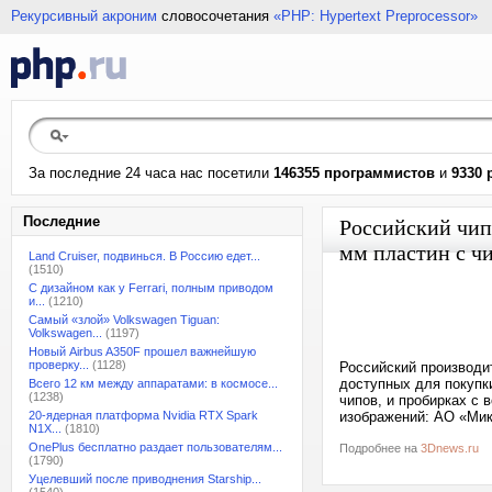
Рекурсивный акроним
словосочетания
«PHP: Hypertext Preprocessor»
За последние 24 часа нас посетили
146355 программистов
и
9330 
Последние
Российский чип
мм пластин с ч
Land Cruiser, подвинься. В Россию едет...
(1510)
С дизайном как у Ferrari, полным приводом
и...
(1210)
Самый «злой» Volkswagen Tiguan:
Volkswagen...
(1197)
Новый Airbus A350F прошел важнейшую
проверку...
(1128)
Российский производи
доступных для покупки
Всего 12 км между аппаратами: в космосе...
(1238)
чипов, и пробирках с 
20-ядерная платформа Nvidia RTX Spark
изображений: АО «Ми
N1X...
(1810)
OnePlus бесплатно раздает пользователям...
Подробнее на
3Dnews.ru
(1790)
Уцелевший после приводнения Starship...