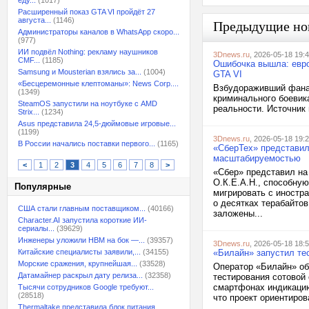
еду...
(1017)
Расширенный показ GTA VI пройдёт 27
августа...
(1146)
Предыдущие но
Администраторы каналов в WhatsApp скоро...
(977)
ИИ подвёл Nothing: рекламу наушников
3Dnews.ru
, 2026-05-18 19:
CMF...
(1185)
Ошибочка вышла: евро
Samsung и Mousterian взялись за...
(1004)
GTA VI
«Бесцеремонные клептоманы»: News Corp....
Взбудораживший фанат
(1349)
криминального боевик
SteamOS запустили на ноутбуке с AMD
реальности. Источник 
Strix...
(1234)
Asus представила 24,5-дюймовые игровые...
(1199)
3Dnews.ru
, 2026-05-18 19:
В России начались поставки первого...
(1165)
«СберТех» представил
масштабируемостью
<
1
2
3
4
5
6
7
8
>
«Сбер» представил на
О.К.Е.А.Н., способну
Популярные
мигрировать с иностр
о десятках терабайто
США стали главным поставщиком...
(40166)
заложены...
Character.AI запустила короткие ИИ-
сериалы...
(39629)
Инженеры уложили HBM на бок —...
(39357)
3Dnews.ru
, 2026-05-18 18:
Китайские специалисты заявили,...
(34155)
«Билайн» запустил те
Морские сражения, крупнейшая...
(33528)
Оператор «Билайн» об
Датамайнер раскрыл дату релиза...
(32358)
тестирования сотовой 
смартфонах индикацию 
Тысячи сотрудников Google требуют...
(28518)
что проект ориентиров
Thermaltake представила блок питания,...