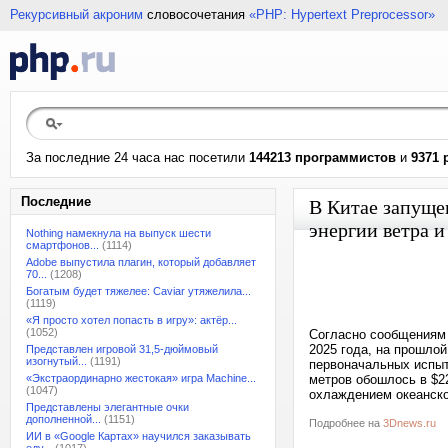
Рекурсивный акроним
словосочетания
«PHP: Hypertext Preprocessor»
За последние 24 часа нас посетили
144213 программистов
и
9371 
Последние
В Китае запуще
энергии ветра и
Nothing намекнула на выпуск шести
смартфонов...
(1114)
Adobe выпустила плагин, который добавляет
70...
(1208)
Богатым будет тяжелее: Caviar утяжелила...
(1119)
«Я просто хотел попасть в игру»: актёр...
(1052)
Согласно сообщениям 
2025 года, на прошло
Представлен игровой 31,5-дюймовый
изогнутый...
(1191)
первоначальных испыт
«Экстраординарно жестокая» игра Machine...
метров обошлось в $2
(1047)
охлаждением океанской
Представлены элегантные очки
дополненной...
(1151)
Подробнее на
3Dnews.ru
ИИ в «Google Картах» научился заказывать