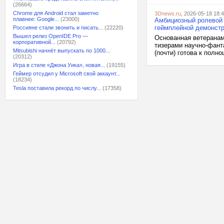
(26664)
Chrome для Android стал заметно
3Dnews.ru
, 2026-05-18 18:
плавнее: Google...
(23000)
Амбициозный ролевой 
геймплейной демонст
Россияне стали звонить и писать...
(22220)
Вышел релиз OpenIDE Pro —
Основанная ветеранам
корпоративной...
(20792)
тизерами научно-фанта
Mitsubishi начнёт выпускать по 1000...
(почти) готова к полн
(20312)
Игра в стиле «Джона Уика», новая...
(19155)
Геймер отсудил у Microsoft свой аккаунт...
(18234)
Tesla поставила рекорд по числу...
(17358)