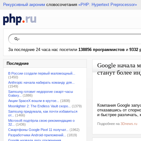
Рекурсивный акроним
словосочетания
«PHP: Hypertext Preprocessor»
За последние 24 часа нас посетили
138856 программистов
и
9332 
Последние
Google начала 
станут более и
В России создали первый маломощный...
(1450)
Anthropic начала набирать команду для...
(1549)
Samsung готовит недорогие смарт-часы
Galaxy...
(1886)
Акции SpaceX вошли в крутое...
(1808)
Компания Google запу
Moonlighter 2: The Endless Vault скоро...
(1379)
отказавшись от спорно
Samsung придумала, как почти избавиться
и быстрее различать, 
от...
(1466)
Microsoft подтёрла свою рекомендацию о
Подробнее на
3Dnews.ru
32...
(1436)
Смартфоны Google Pixel 11 получат...
(1962)
Разработчики Android-приложений...
(1819)
Google назвала дату отключения