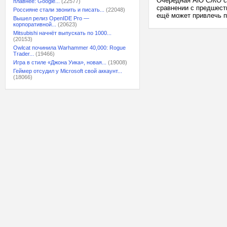
Очередная AiO СЖО с 
плавнее: Google...
(22577)
сравнении с предшест
Россияне стали звонить и писать...
(22048)
ещё может привлечь п
Вышел релиз OpenIDE Pro —
корпоративной...
(20623)
Mitsubishi начнёт выпускать по 1000...
(20153)
Owlcat починила Warhammer 40,000: Rogue
Trader...
(19466)
Игра в стиле «Джона Уика», новая...
(19008)
Геймер отсудил у Microsoft свой аккаунт...
(18066)