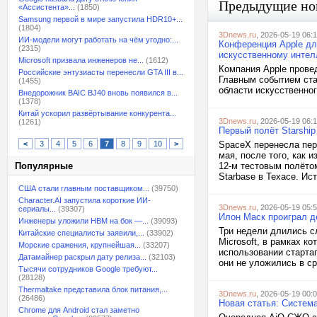
Предыдущие но
«Ассистента»...
(1850)
Samsung первой в мире запустила HDR10+...
(1804)
3Dnews.ru
, 2026-05-19 06:
ИИ-модели могут работать на чём угодно:...
Конференция Apple дл
(2315)
искусственному интел
Microsoft призвала инженеров не...
(1612)
Компания Apple прове
Российские энтузиасты перенесли GTA III в...
Главным событием ста
(1455)
области искусственног
Внедорожник BAIC BJ40 вновь появился в...
(1378)
Китай ускорил развёртывание конкурента...
3Dnews.ru
, 2026-05-19 06:
(1261)
Первый полёт Starship
<
3
4
5
6
7
8
9
10
>
SpaceX перенесла пер
мая, после того, как 
Популярные
12-м тестовым полёто
Starbase в Техасе. Ист
США стали главным поставщиком...
(39750)
Character.AI запустила короткие ИИ-
3Dnews.ru
, 2026-05-19 05:
сериалы...
(39307)
Илон Маск проиграл де
Инженеры уложили HBM на бок —...
(39093)
Три недели длились с
Китайские специалисты заявили,...
(33902)
Microsoft, в рамках к
Морские сражения, крупнейшая...
(33207)
использовании стартап
Датамайнер раскрыл дату релиза...
(32103)
они не уложились в ср
Тысячи сотрудников Google требуют...
(28128)
Thermaltake представила блок питания,...
3Dnews.ru
, 2026-05-19 00:
(26486)
Новая статья: Систем
Chrome для Android стал заметно