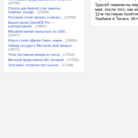
(26790)
SpaceX перенесла пер
Chrome для Android стал заметно
мая, после того, как 
плавнее: Google...
(23294)
12-м тестовым полёто
Россияне стали звонить и писать...
(22359)
Starbase в Техасе. Ист
Вышел релиз OpenIDE Pro —
корпоративной...
(20897)
Mitsubishi начнёт выпускать по 1000...
(20427)
Игра в стиле «Джона Уика», новая...
(19264)
Геймер отсудил у Microsoft свой аккаунт...
(18372)
Tesla поставила рекорд по числу...
(17614)
Microsoft представила ИИ, который...
(17555)
Энтузиаст потратил три тысячи...
(17196)