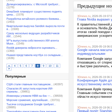
(1501)
Долицензировались: с Microsoft требуют...
Предыдущие но
(1278)
DeepSeek планирует существенно поднять
цены...
(1578)
3Dnews.ru
, 2026-05-19 07:
Разработка китайского ролевого боевика...
Глава Nvidia выразил 
(1463)
К правительственной д
Квартальная выручка Sandisk выросла почти
и основатель Nvidia Д
в...
(1500)
итогах своей поездки 
Сразу несколько ведущих разработчиков
американских ускорите
ИИ...
(1544)
M**a выпустила собственного ИИ-агента
Muse...
(1549)
3Dnews.ru
, 2026-05-19 06:
Reddit доверила нейросети оценивать...
Google начала масшта
(1360)
индивидуальными
Huawei представила ноутбук со складным...
(1636)
Компания Google запу
отказавшись от спорно
<
4
5
6
7
8
9
10
11
и быстрее различать, 
>
Популярные
3Dnews.ru
, 2026-05-19 06:
Конференция Apple дл
искусственному интел
США стали главным поставщиком...
(40397)
Character.AI запустила короткие ИИ-
Компания Apple прове
сериалы...
(39861)
Главным событием ста
Инженеры уложили HBM на бок —...
(39559)
области искусственног
Морские сражения, крупнейшая...
(33731)
Тысячи сотрудников Google требуют...
(28885)
3Dnews.ru
, 2026-05-19 06:
Первый полёт Starship
Thermaltake представила блок питания,...