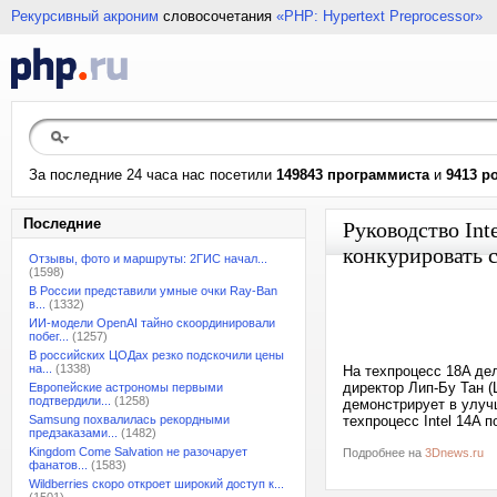
Рекурсивный акроним
словосочетания
«PHP: Hypertext Preprocessor»
За последние 24 часа нас посетили
149843 программиста
и
9413 р
Последние
Руководство Int
конкурировать
Отзывы, фото и маршруты: 2ГИС начал...
(1598)
В России представили умные очки Ray-Ban
в...
(1332)
ИИ-модели OpenAI тайно скоординировали
побег...
(1257)
В российских ЦОДах резко подскочили цены
на...
(1338)
На техпроцесс 18A де
директор Лип-Бу Тан (
Европейские астрономы первыми
подтвердили...
(1258)
демонстрирует в улуч
Samsung похвалилась рекордными
техпроцесс Intel 14A 
предзаказами...
(1482)
Kingdom Come Salvation не разочарует
Подробнее на
3Dnews.ru
фанатов...
(1583)
Wildberries скоро откроет широкий доступ к...