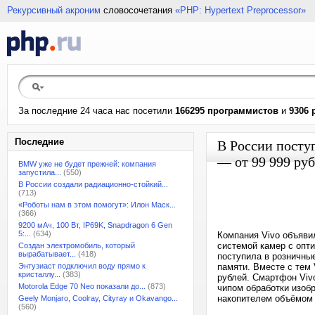
Рекурсивный акроним
словосочетания
«PHP: Hypertext Preprocessor»
За последние 24 часа нас посетили
166295 программистов
и
9306 
Последние
В России посту
— от 99 999 ру
BMW уже не будет прежней: компания
запустила...
(550)
В России создали радиационно-стойкий...
(713)
«Роботы нам в этом помогут»: Илон Маск...
(366)
9200 мАч, 100 Вт, IP69K, Snapdragon 6 Gen
5:...
(634)
Компания Vivo объяви
системой камер с опт
Создан электромобиль, который
вырабатывает...
(418)
поступила в розничные
Энтузиаст подключил воду прямо к
памяти. Вместе с тем 
кристаллу...
(383)
рублей. Смартфон Vivo
Motorola Edge 70 Neo показали до...
(873)
чипом обработки изоб
накопителем объёмом 5
Geely Monjaro, Coolray, Cityray и Okavango...
(560)