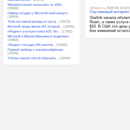
Mitsubishi начнёт выпускать по 1000...
3Dnews.ru
, 2026-05-19 10:1
(20800)
Спутниковый интернет 
Геймер отсудил у Microsoft свой аккаунт...
(18854)
Starlink начала объяв
Tesla поставила рекорд по числу...
(18670)
Roam, а также услуга
$10. В США эти цены 
Microsoft представила ИИ, который...
(18340)
Без изменений остался
«Яндекс» улучшил поиск АЗС без...
(17382)
Microsoft и Mistral обменяются моделями...
(16964)
«Яндекс» посадил ИИ-агентов...
(15660)
Первый трейлер и «непревзойдённая...
(15343)
Учёные нашли способ обрушить...
(14950)