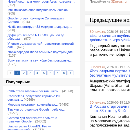
Новый софт для мониторов Asus позволяет...
Подробнее на
3Dnews.ru
(892)
Intel показала своё видение космических...
(985)
Google готовит функцию Conversation
Предыдущие но
Capture...
(916)
Nvidia инвестирует $3 млрд во владельца...
(936)
3Dnews.ru
, 2026-05-19 10:
Дефицит GeForce RTX 5090 дошел до
«Если хочется поубива
абсурда:...
(970)
добавлять в игру убий
Ученые создали умный транзистор, который
Подводный симулятор 
сам...
(676)
разработчики из Unkno
NASA переделывало обычные ноутбуки для...
игра точно не пойдёт.
(1132)
Sony выпустит в сентябре беспроводные...
(1176)
3Dnews.ru
, 2026-05-19 10:
Xbox открыла портал X
<
1
2
3
4
5
6
7
8
>
бесплатный мультипл
Американский платфор
Популярные
Шармы (Asha Sharma) о
слышать пожелания игр
США стали главным поставщиком...
(41328)
Character.AI запустила короткие ИИ-
сериалы...
(40569)
3Dnews.ru
, 2026-05-19 11:0
Морские сражения, крупнейшая...
(34402)
В России стартовали 
Тысячи сотрудников Google требуют...
— от 33 тыс. рублей
(30273)
Компания Realme объя
Chrome для Android стал заметно
на молодую аудиторию
плавнее: Google...
(24382)
расположенное на задн
Вышел релиз OpenIDE Pro —
корпоративной...
(21273)