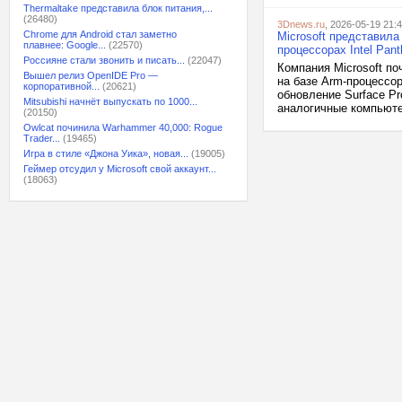
Thermaltake представила блок питания,...
(26480)
3Dnews.ru
, 2026-05-19 21:
Chrome для Android стал заметно
Microsoft представила
плавнее: Google...
(22570)
процессорах Intel Pant
Россияне стали звонить и писать...
(22047)
Компания Microsoft по
Вышел релиз OpenIDE Pro —
на базе Arm-процессор
корпоративной...
(20621)
обновление Surface Pro
Mitsubishi начнёт выпускать по 1000...
аналогичные компьюте
(20150)
Owlcat починила Warhammer 40,000: Rogue
Trader...
(19465)
Игра в стиле «Джона Уика», новая...
(19005)
Геймер отсудил у Microsoft свой аккаунт...
(18063)