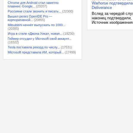
Chrome для Android стал заметно
Warhorse подтвердила
плавнее: Google...
(23207)
Deliverance
Россияне стали звонить и писать...
(22300)
Вслед за чередой слух
Вышел релиз OpenIDE Pro —
наконец подтвердили,
корпоративной...
(20855)
Источник изображения
Mitsubishi начнёт выпускать по 1000...
(20385)
Игра в стиле «Джона Уика», новая...
(19230)
Геймер отсудил у Microsoft свой аккаунт...
(18322)
Tesla поставила рекорд по числу...
(17531)
Microsoft представила ИИ, который...
(17499)