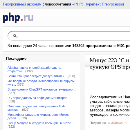
Рекурсивный акроним
словосочетания
«PHP: Hypertext Preprocessor»
За последние 24 часа нас посетили
148202 программиста
и
9401 р
Последние
Минус 223 °C и
лунную GPS пря
Alibaba нашла способ заработать на
открытом...
(192)
Вашингтон расследует доступ Китая к...
(190)
ИИ впервые создал жизнеспособные вирусы
— в...
(375)
В приложении ChatGPT появится генератор...
(537)
Исследователи из Нац
LG оправдалась за софт для мониторов,...
ультрастабильные лаз
(538)
создать навигационну
Опасная тенденция: нашумевшая ИИ-
модель...
(527)
авторов, лазеры могл
луноходов и космичес
Минцифры задумало лишить российских
детей...
(539)
Подробнее на
3Dnews.ru
Geely Monjaro выходит в премиум: в Китае...
(622)