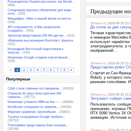
Руководитель Huawei рассказал, как Китай...
(666)
Предыдущие но
Следующее крупное обновление для инди-
хита...
(593)
Минцифры: «Max в нашей жизни остается...
(508)
3Dnews.ru
, 2026-05-20 13:
До сотни за две секу
API открывается: в Max разрешили
создавать...
(693)
Тяговая характеристи
Samsung представила 200-Мп датчик...
(515)
и немецкая Mercedes-
«Вершина высокомерия Rockstar»: фанаты...
использует наработки
(541)
электродвигатели, а 
Космодром Восточный подготовили к
изображений:...
запуску...
(704)
Инженеры Google создали портативный...
(528)
3Dnews.ru
, 2026-05-20 13:
Представлен робот Che
<
1
2
3
4
5
6
7
8
>
Стартап из Сан-Франц
Robot), у которого то
Популярные
разными способами. Ис
США стали главным поставщиком...
(40320)
Character.AI запустила короткие ИИ-
3Dnews.ru
, 2026-05-20 13:
сериалы...
(39771)
Энтузиаст собрал сам
Инженеры уложили HBM на бок —...
(39466)
Пользователь сообщес
Китайские специалисты заявили,...
(34264)
признанию, игровых П
Морские сражения, крупнейшая...
(33667)
RTX 5090 Ventus 3X O
Тысячи сотрудников Google требуют...
анимацию. Источник из
(28752)
Thermaltake представила блок питания,...
(26749)
3Dnews.ru
, 2026-05-20 12: