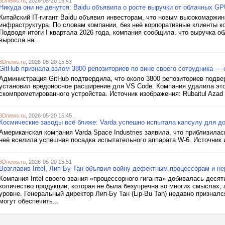
3Dnews.ru
, 2026-05-20 15:41
Никуда они не денутся: Baidu объявила о росте выручки от облачных GP
Китайский IT-гигант Baidu объявил инвесторам, что новым высокомаржи
инфраструктура. По словам компании, без неё корпоративные клиенты ко
Подводя итоги I квартала 2026 года, компания сообщила, что выручка о
выросла на...
3Dnews.ru
, 2026-05-20 15:53
GitHub признала взлом 3800 репозиториев по вине своего сотрудника —
Администрация GitHub подтвердила, что около 3800 репозиториев подвер
установил вредоносное расширение для VS Code. Компания удалила это
скомпрометированного устройства. Источник изображения: Rubaitul Azad /
3Dnews.ru
, 2026-05-20 15:45
Космические заводы всё ближе: Varda успешно испытала капсулу для до
Американская компания Varda Space Industries заявила, что приблизилас
неё вселила успешная посадка испытательного аппарата W-6. Источник и
3Dnews.ru
, 2026-05-20 15:51
Возглавив Intel, Лип-Бу Тан объявил войну дефектным процессорам и 
Компания Intel своего звания «процессорного гиганта» добивалась деся
количество продукции, которая не была безупречна во многих смыслах,
уровне. Генеральный директор Лип-Бу Тан (Lip-Bu Tan) недавно признался
могут обеспечить...