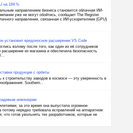
U на 184 %
нальным направлением бизнеса становится облачная ИИ-
мпании уже не могут обойтись, сообщает The Register.
блачного направления, связанная с ИИ-ускорителями (GPU)
 он установил вредоносное расширение VS Code
глись взлому после того, как один из её сотрудников
 расширение из магазина и обеспечила безопасность
...
ставки продукции с орбиты
ь к строительству заводов в космосе — эту уверенность в
зображения: Southern...
нерадивым инженерам
тилетиями, за это время она выпустила огромное
 а потому нередко требовала исправлений на аппаратном
, что готов увольнять тех разработчиков, которые не