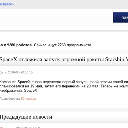
ocessor»
Гла
ов
и
9280 роботов
. Сейчас ищут 2263 программиста ...
SpaceX отложила запуск огромной ракеты Starship 
Дата: 2026-05-20 16:16
Компания SpaceX снова перенесла первый запуск новой версии своей св
планировался на 19 мая, затем его перенесли на 20 мая. Теперь же компа
изображений: SpaceX
Подробнее на
3Dnews.ru
Предыдущие новости