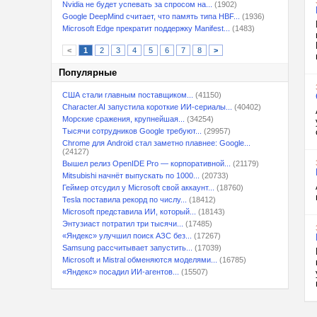
Nvidia не будет успевать за спросом на...
(1902)
Google DeepMind считает, что память типа HBF...
(1936)
Microsoft Edge прекратит поддержку Manifest...
(1483)
<
1
2
3
4
5
6
7
8
>
Популярные
США стали главным поставщиком...
(41150)
Character.AI запустила короткие ИИ-сериалы...
(40402)
Морские сражения, крупнейшая...
(34254)
Тысячи сотрудников Google требуют...
(29957)
Chrome для Android стал заметно плавнее: Google...
(24127)
Вышел релиз OpenIDE Pro — корпоративной...
(21179)
Mitsubishi начнёт выпускать по 1000...
(20733)
Геймер отсудил у Microsoft свой аккаунт...
(18760)
Tesla поставила рекорд по числу...
(18412)
Microsoft представила ИИ, который...
(18143)
Энтузиаст потратил три тысячи...
(17485)
«Яндекс» улучшил поиск АЗС без...
(17267)
Samsung рассчитывает запустить...
(17039)
Microsoft и Mistral обменяются моделями...
(16785)
«Яндекс» посадил ИИ-агентов...
(15507)