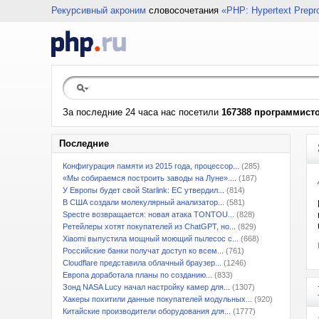
Рекурсивный акроним
словосочетания
«PHP: Hypertext Prepr
За последние 24 часа нас посетили
167388 программист
Последние
Конфигурация памяти из 2015 года, процессор...
(285)
«Мы собираемся построить заводы на Луне»....
(187)
У Европы будет свой Starlink: ЕС утвердил...
(814)
В США создали молекулярный анализатор...
(581)
Spectre возвращается: новая атака TONTOU...
(828)
Ретейлеры хотят покупателей из ChatGPT, но...
(829)
Xiaomi выпустила мощный моющий пылесос с...
(668)
Российские банки получат доступ ко всем...
(761)
Cloudflare представила облачный браузер...
(1246)
Европа доработала планы по созданию...
(833)
Зонд NASA Lucy начал настройку камер для...
(1307)
Хакеры похитили данные покупателей модульных...
(920)
Китайские производители оборудования для...
(1777)